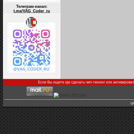
Телеграм-канал:
t.me/VAG_Coder_ru
Если Вы ищите где сделать чип-тюнинг или активирова
V