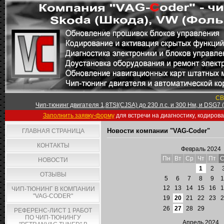
СВ
Чип-тюнинг двигателя 1,8TSI(CJSA) до 230 л.с. и 300 Нм, и DSG7
Заполнить заявку-форму
для встречи на диагностику, кодиров
Новости компании "VAG-Coder"
ГЛАВНАЯ СТРАНИЦА
КОНТАКТЫ
Февраль 2024
Пн
Вт
Ср
Чт
Пт
С
НОВОСТИ
1
2
ОТЗЫВЫ
5
6
7
8
9
1
12
13
14
15
16
1
ЧИП-ТЮНИНГ В КОМПАНИИ
"VAG-CODER"
19
20
21
22
23
2
26
27
28
29
РЕФЕРЕНС-ЛИСТ 1 РАБОТ
ПО ЧИП-ТЮНИНГУ
Апрель 2024