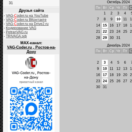
Октябрь 2024
31
Пн
Вт
Ср
Чт
Пт
С
Друзья сайта
1
2
3
4
-
VAG-
C
oder.ru на YouTube
7
8
9
10
11
1
-
VAG-
C
oder.ru ВКонтакте
-
VAG-
C
oder.ru на Drive2.ru
14
15
16
17
18
1
-
Кодирование VAG
21
22
23
24
25
2
-
PetranVAG.ru
-
TRIVAGA.рф
28
29
30
31
MAX-канал:
Декабрь 2024
VAG-Coder.ru , Ростов-на-
Пн
Вт
Ср
Чт
Пт
С
Дону
2
3
4
5
6
9
10
11
12
13
1
16
17
18
19
20
2
23
24
25
26
27
2
30
31