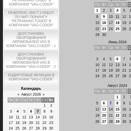
"PETRANVAG TUNED" В
КОМПАНИИ "VAG-CODER"
Пн
Вт
Ср
Чт
Пт
С
1
2
3
4
5
РЕФЕРЕНС-ЛИСТ 2 РАБОТ
8
9
10
11
12
1
ПО ЧИП-ТЮНИНГУ
"PETRANVAG TUNED" В
15
16
17
18
19
2
КОМПАНИИ "VAG-CODER"
22
23
24
25
26
2
ДОУСТАНОВКА
29
30
ОБОРУДОВАНИЯ
АВТОМОБИЛЕЙ VAG В
Июнь 2024
КОМПАНИИ "VAG-CODER" - 1
Пн
Вт
Ср
Чт
Пт
С
ДОУСТАНОВКА
ОБОРУДОВАНИЯ
3
4
5
6
7
АВТОМОБИЛЕЙ VAG В
10
11
12
13
14
1
КОМПАНИИ "VAG-CODER" - 2
17
18
19
20
21
2
КОДИРУЕМЫЕ ФУНКЦИИ В
24
25
26
27
28
2
КОМПАНИИ "VAG-CODER"
Август 2024
Календарь
Пн
Вт
Ср
Чт
Пт
С
«
Август 2026
»
1
2
Пн
Вт
Ср
Чт
Пт
Сб
Вс
5
6
7
8
9
1
1
2
12
13
14
15
16
1
3
4
5
6
7
8
9
19
20
21
22
23
2
10
11
12
13
14
15
16
26
27
28
29
30
3
17
18
19
20
21
22
23
24
25
26
27
28
29
30