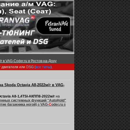
г в VAG-Coder.ru в Ростов-на-Дону
г двигателя или
DSG (
все типы
)
.
 Skoda Octavia A8-2022м/г в VAG-
ctavia A8-1,4TSI-АКПП8-2022м/г
на
ленных системных функций "AutoHold"
ытие багажника ногой)
в
VAG-
C
oder.ru
в