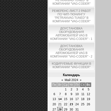
"PETRANVAG TUNED" В
КОМПАНИИ "VAG-CODER"
РЕФЕРЕНС-ЛИСТ 2 РАБОТ
ПО ЧИП-ТЮНИНГУ
"PETRANVAG TUNED" В
КОМПАНИИ "VAG-CODER"
ДОУСТАНОВКА
ОБОРУДОВАНИЯ
АВТОМОБИЛЕЙ VAG В
КОМПАНИИ "VAG-CODER" - 1
ДОУСТАНОВКА
ОБОРУДОВАНИЯ
АВТОМОБИЛЕЙ VAG В
КОМПАНИИ "VAG-CODER" - 2
КОДИРУЕМЫЕ ФУНКЦИИ В
КОМПАНИИ "VAG-CODER"
Календарь
«
Май 2024
»
Пн
Вт
Ср
Чт
Пт
Сб
Вс
1
2
3
4
5
6
7
8
9
10
11
12
13
14
15
16
17
18
19
20
21
22
23
24
25
26
27
28
29
30
31