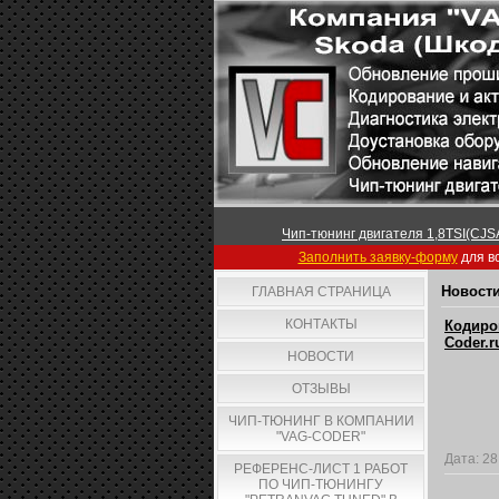
Чип-тюнинг двигателя 1,8TSI(CJSA
Заполнить заявку-форму
для вс
Новости
ГЛАВНАЯ СТРАНИЦА
КОНТАКТЫ
Кодиро
Coder.r
НОВОСТИ
ОТЗЫВЫ
ЧИП-ТЮНИНГ В КОМПАНИИ
"VAG-CODER"
Дата:
28
РЕФЕРЕНС-ЛИСТ 1 РАБОТ
ПО ЧИП-ТЮНИНГУ