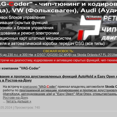
СВЕЖАЯ НОВОСТЬ:
) до 230 л.с. и 300 Нм, и DSG7 (DQ200-G2 MQB) на Skoda Octavia A7 FL-2018м/
тречи на диагностику, кодирование и активацию скрытых функций, чип-тюнин
 компании "VAG-Coder"
вание и прописка доустановленных функций AutoHold и Easy Open на
u в Ростов-на-Дону
На встречу в
компанию "
VAG-
C
oder
"
приехал владелец автомобиля
Skoda O
работы по
программной активации, кодированию и прописке доустанов
(АвтоХолд, автоудержание а/м) и "Easy Open" (Изи Опен, открытие/закр
Ростове-на-Дону
.
...
Читать дальше »
.05.2024
|
Просмотров:
740