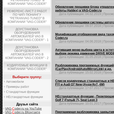
"PETRANVAG TUNED" В
КОМПАНИИ "VAG-CODER"
Обновление прошивки блока управлен
работы Haldex) в VAG-Coder.ru
РЕФЕРЕНС-ЛИСТ 2 РАБОТ
Дата публикации:
04.02.2019
|
Просмо
ПО ЧИП-ТЮНИНГУ
"PETRANVAG TUNED" В
КОМПАНИИ "VAG-CODER"
Обновление прошивки системы автото
Дата публикации:
09.07.2018
|
Просмо
ДОУСТАНОВКА
ОБОРУДОВАНИЯ
Модификация отображения вида тахомет
АВТОМОБИЛЕЙ VAG В
Coder.ru
КОМПАНИИ "VAG-CODER" - 1
Дата публикации:
04.06.2018
|
Просмо
ДОУСТАНОВКА
Активация меню выбора цвета в эстет
ОБОРУДОВАНИЯ
выборе режима движения DRIVE MOD
АВТОМОБИЛЕЙ VAG В
Дата публикации:
31.05.2018
|
Просмо
КОМПАНИИ "VAG-CODER" - 2
КОДИРУЕМЫЕ ФУНКЦИИ В
Разблокировка программных функций -
КОМПАНИИ "VAG-CODER"
(CarPlay/AndroidAuto/MirrorLink) и др.
Дата публикации:
15.02.2018
|
Просмо
Выберите группу:
Список кодируемых стандартных и НЕс
Автомобили
FY) и Audi Q7 New (Ауди Ку7, 4M)
Примеры работ
Дата публикации:
17.07.2017
|
Просмо
Стандартные функции
НЕстандартные функции - Перепрошивк
НЕстандартные функции
Golf 7 (Гольф 7), Seat Leon 3
Дата публикации:
10.01.2017
|
Просмо
Друзья сайта
-
VAG-
C
oder.ru на YouTube
Программная разблокировка закрытия 
-
VAG-
C
oder.ru ВКонтакте