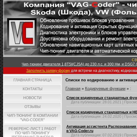
СВ
Чип-тюнинг двигателя 1,8TSI(CJSA) до 230 л.с. и 300 Нм, и DSG7
Заполнить заявку-форму
для встречи на диагностику, кодиров
Списки по кодированию и активаци
ГЛАВНАЯ СТРАНИЦА
Главная
»
Кодируемые функции
» :
КОНТАКТЫ
НОВОСТИ
Список кодируемых стандартных функци
Дата публикации:
28.01.2021
|
Просмо
ОТЗЫВЫ
Список кодируемых стандартных и НЕс
ЧИП-ТЮНИНГ В КОМПАНИИ
Дата публикации:
24.02.2020
|
Просмо
"VAG-CODER"
Активация ассистента Распознавания 
РЕФЕРЕНС-ЛИСТ 1 РАБОТ
в VAG-Coder.ru
ПО ЧИП-ТЮНИНГУ
Дата публикации:
07.02.2019
|
Просмо