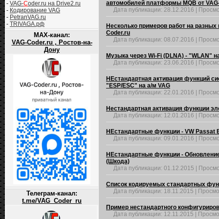
автомобилей платформы MQB от VAG-
-
VAG-
C
oder.ru на Drive2.ru
Дата публикации:
28.12.2016
|
Просмо
-
Кодирование VAG
-
PetranVAG.ru
-
TRIVAGA.рф
Несколько примеров работ на разных 
Coder.ru
MAX-канал:
Дата публикации:
08.07.2016
|
Просмо
VAG-Coder.ru , Ростов-на-
Дону
Музыка через Wi-Fi (DLNA) - "WLAN" н
Дата публикации:
23.06.2016
|
Просмо
НЕстандартная активация функций си
"ESP/ESC" на а/м VAG
Дата публикации:
22.01.2016
|
Просмо
Нестандартная активация функции эл
Дата публикации:
12.01.2016
|
Просмо
НЕстандартные функции - VW Passat B7
Дата публикации:
09.01.2016
|
Просмо
НЕстандартные функции - Обновление н
(Шкода)
Дата публикации:
01.12.2015
|
Просмо
Список кодируемых стандартных функци
Дата публикации:
18.11.2015
|
Просмо
Телеграм-канал:
t.me/VAG_Coder_ru
Пример нестандартного конфигурирова
Дата публикации:
12.11.2015
|
Просмо