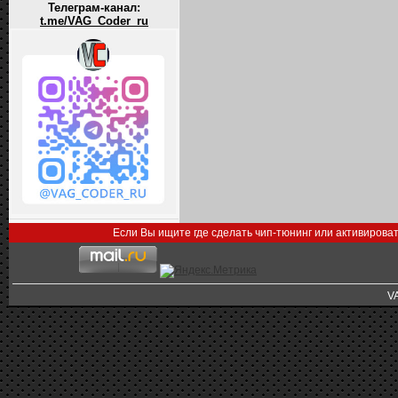
Телеграм-канал:
t.me/VAG_Coder_ru
Если Вы ищите где сделать чип-тюнинг или активирова
V