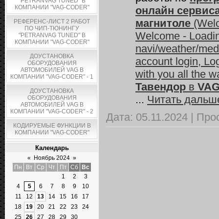
"PETRANVAG TUNED" В
КОМПАНИИ "VAG-CODER"
онлайн сервиса
магнитоле
(Welc
РЕФЕРЕНС-ЛИСТ 2 РАБОТ
ПО ЧИП-ТЮНИНГУ
Welcome - Loading
"PETRANVAG TUNED" В
КОМПАНИИ "VAG-CODER"
navi/weather/media
ДОУСТАНОВКА
account login, Lo
ОБОРУДОВАНИЯ
АВТОМОБИЛЕЙ VAG В
with you all the w
КОМПАНИИ "VAG-CODER" - 1
Тавендор
в
VAG
ДОУСТАНОВКА
...
Читать дальш
ОБОРУДОВАНИЯ
АВТОМОБИЛЕЙ VAG В
КОМПАНИИ "VAG-CODER" - 2
Дата:
05.11.2024
|
Про
КОДИРУЕМЫЕ ФУНКЦИИ В
КОМПАНИИ "VAG-CODER"
Календарь
«
Ноябрь 2024
»
Пн
Вт
Ср
Чт
Пт
Сб
Вс
1
2
3
4
5
6
7
8
9
10
11
12
13
14
15
16
17
18
19
20
21
22
23
24
25
26
27
28
29
30