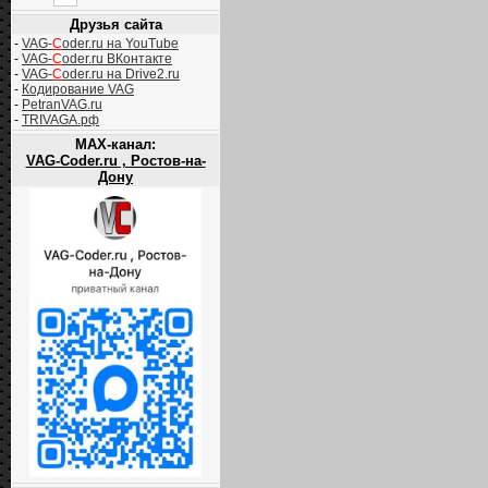
Друзья сайта
-
VAG-
C
oder.ru на YouTube
-
VAG-
C
oder.ru ВКонтакте
-
VAG-
C
oder.ru на Drive2.ru
-
Кодирование VAG
-
PetranVAG.ru
-
TRIVAGA.рф
MAX-канал:
VAG-Coder.ru , Ростов-на-
Дону