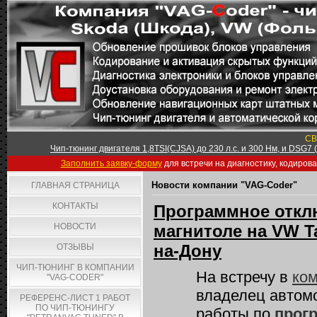
СВ
Чип-тюнинг двигателя 1,8TSI(CJSA) до 230 л.с. и 300 Нм, и DSG7
Заполнить заявку-форму
для встречи на диагностику, кодиров
Новости компании "VAG-Coder"
ГЛАВНАЯ СТРАНИЦА
КОНТАКТЫ
Программное отклю
НОВОСТИ
магнитоле на VW Ta
на-Дону
ОТЗЫВЫ
ЧИП-ТЮНИНГ В КОМПАНИИ
На встречу в
ком
"VAG-CODER"
владелец автом
РЕФЕРЕНС-ЛИСТ 1 РАБОТ
ПО ЧИП-ТЮНИНГУ
работы по
прог