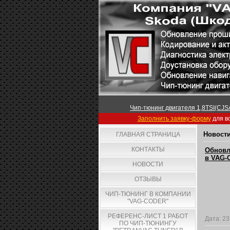
Чип-тюнинг двигателя 1,8TSI(CJSA
Заполнить заявку-форму
для вс
Новости
ГЛАВНАЯ СТРАНИЦА
КОНТАКТЫ
Обновл
в VAG-C
НОВОСТИ
ОТЗЫВЫ
ЧИП-ТЮНИНГ В КОМПАНИИ
"VAG-CODER"
РЕФЕРЕНС-ЛИСТ 1 РАБОТ
Дата:
23
ПО ЧИП-ТЮНИНГУ