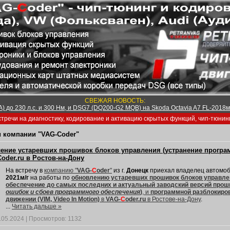
СВЕЖАЯ НОВОСТЬ:
) до 230 л.с. и 300 Нм, и DSG7 (DQ200-G2 MQB) на Skoda Octavia A7 FL-2018м/
тречи на диагностику, кодирование и активацию скрытых функций, чип-тюнин
 компании "VAG-Coder"
ение устаревших прошивок блоков управления (устранение програм
oder.ru в Ростов-на-Дону
На встречу в
компанию "
VAG-
C
oder
"
из г.
Донецк
приехал владелец автомо
2021м/г
на работы по
обновлению устаревших прошивок блоков управл
обеспечение до самых последних и актуальный заводский версий проши
ошибок и сбоев программного обеспечения
)
, и
программной разблокиров
движении (VIM, Video In Motion)
в
VAG-
C
oder.ru
в Ростове-на-Дону
.
...
Читать дальше »
.05.2024
|
Просмотров:
1132