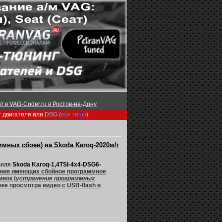
г в VAG-Coder.ru в Ростов-на-Дону
г двигателя или
DSG (
все типы
)
.
мных сбоев) на Skoda Karoq-2020м/г
биля
Skoda Karoq-1,4TSI-4х4-DSG6-
ения имеющих сбойное программное
вок (
устранение программных
ке просмотра видео с USB-flash в