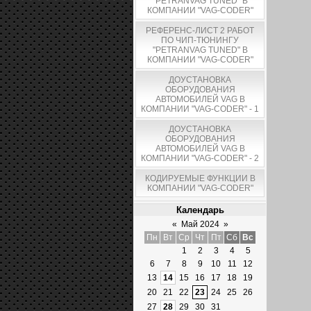
"PETRANVAG TUNED" В
КОМПАНИИ "VAG-CODER"
РЕФЕРЕНС-ЛИСТ 2 РАБОТ
ПО ЧИП-ТЮНИНГУ
"PETRANVAG TUNED" В
КОМПАНИИ "VAG-CODER"
ДОУСТАНОВКА
ОБОРУДОВАНИЯ
АВТОМОБИЛЕЙ VAG В
КОМПАНИИ "VAG-CODER" - 1
ДОУСТАНОВКА
ОБОРУДОВАНИЯ
АВТОМОБИЛЕЙ VAG В
КОМПАНИИ "VAG-CODER" - 2
КОДИРУЕМЫЕ ФУНКЦИИ В
КОМПАНИИ "VAG-CODER"
Календарь
«
Май 2024
»
Пн
Вт
Ср
Чт
Пт
Сб
Вс
1
2
3
4
5
6
7
8
9
10
11
12
13
14
15
16
17
18
19
20
21
22
23
24
25
26
27
28
29
30
31