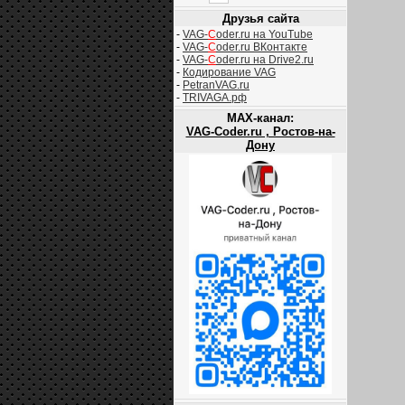
Друзья сайта
-
VAG-
C
oder.ru на YouTube
-
VAG-
C
oder.ru ВКонтакте
-
VAG-
C
oder.ru на Drive2.ru
-
Кодирование VAG
-
PetranVAG.ru
-
TRIVAGA.рф
MAX-канал:
VAG-Coder.ru , Ростов-на-
Дону