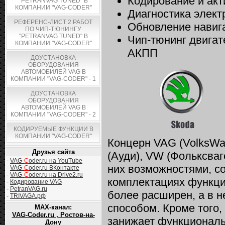
Кодирование и ак
"PETRANVAG TUNED" В
КОМПАНИИ "VAG-CODER"
Диагностика элект
РЕФЕРЕНС-ЛИСТ 2 РАБОТ
Обновление навиг
ПО ЧИП-ТЮНИНГУ
"PETRANVAG TUNED" В
Чип-тюнинг двигат
КОМПАНИИ "VAG-CODER"
АКПП
ДОУСТАНОВКА
ОБОРУДОВАНИЯ
АВТОМОБИЛЕЙ VAG В
КОМПАНИИ "VAG-CODER" - 1
ДОУСТАНОВКА
ОБОРУДОВАНИЯ
АВТОМОБИЛЕЙ VAG В
КОМПАНИИ "VAG-CODER" - 2
КОДИРУЕМЫЕ ФУНКЦИИ В
КОМПАНИИ "VAG-CODER"
Концерн VAG (VolksWag
Друзья сайта
(Ауди), VW (Фольксваг
-
VAG-
C
oder.ru на YouTube
них возможностями, со
-
VAG-
C
oder.ru ВКонтакте
-
VAG-
C
oder.ru на Drive2.ru
комплектациях функци
-
Кодирование VAG
-
PetranVAG.ru
более расширен, а в н
-
TRIVAGA.рф
способом. Кроме того,
MAX-канал:
VAG-Coder.ru , Ростов-на-
занижает функциональ
Дону