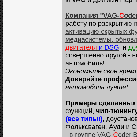
Компания "VAG-
C
ode
работу по раскрытию 
активацию скрытых фу
медиасистемы, обновл
двигателя
и DSG
, и
до
совершенно другой - 
автомобиль!
Экономьте свое время
Доверяйте професси
автомобиль
лучше!
Примеры сделанных 
функций,
чип-тюнинг
(все типы!)
, доустано
Фольксваген, Ауди и С
-
в группе VAG-
C
oder 