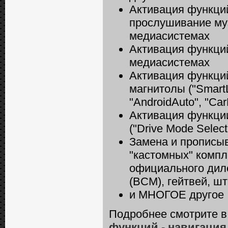
Активация функций 
прослушивание муз
медиасистемах
Активация функций
медиасистемах
Активация функций
магнитолы ("Smart
"AndroidAuto", "CarP
Активация функци
("Drive Mode Select
Замена и прописы
"кастомных" компл
официального диле
(BCM), гейтвей, шт
и МНОГОЕ другое
Подробнее смотрите в 
функций - навигация,