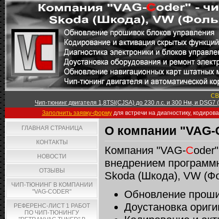
СВ
Чип-тюнинг двигателя 1,8TSI(CJSA) до 230 л.с. и 300 Нм, и DSG7
Заполнить заявку-форму
для встречи на диагностику, кодиров
О компании "VAG-
ГЛАВНАЯ СТРАНИЦА
КОНТАКТЫ
Компания "VAG-
C
oder
НОВОСТИ
внедрением программн
ОТЗЫВЫ
Skoda (Шкода), VW (Фол
ЧИП-ТЮНИНГ В КОМПАНИИ
"VAG-CODER"
Обновление проши
Доустановка ориги
РЕФЕРЕНС-ЛИСТ 1 РАБОТ
ПО ЧИП-ТЮНИНГУ