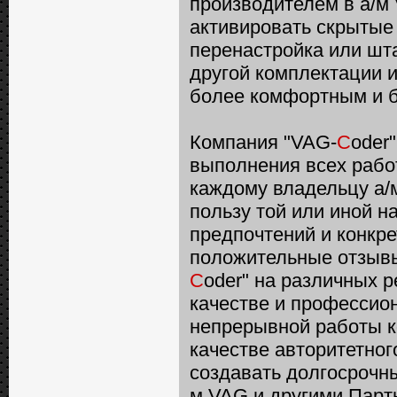
производителем в а/м
активировать скрытые
перенастройка или шт
другой комплектации и
более комфортным и 
Компания "VAG-
C
oder
выполнения всех рабо
каждому владельцу а/м
пользу той или иной н
предпочтений и конкр
положительные отзывы
C
oder" на различных р
качестве и профессио
непрерывной работы к
качестве авторитетног
создавать долгосрочн
м VAG и другими Парт