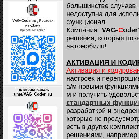
большинстве случаев, 
недоступна для испол
функционал.
Компания "
VAG-
C
oder
решения, которые поз
автомобиля!
АКТИВАЦИЯ И КОДИ
Активация и кодирова
настроек и перепроши
а/м новыми функциями,
Телеграм-канал:
м и получить удоволь
t.me/VAG_Coder_ru
стандартных функци
разработкой и внедр
которые не предусмот
есть в других комплек
решениями, например