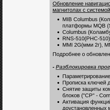
Обновление навигаци
магнитолах с системой
MIB Columbus (Кол
платформы MQB (
Columbus (Коламбу
RNS-510(РНС-510)
MMI 2G(мми 2г), M
Подробнее о обновлен
-
Разблокировка прог
Параметрирование
Прописка ключей 
Снятие защиты ко
блоков ("CP" - Сom
Активация функци
доустановленных м