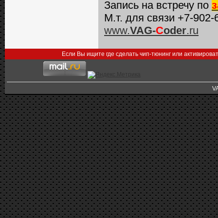
Запись на встречу по
з
М.т. для связи +7-902-
www.
VAG-
C
oder
.ru
Если Вы ищите где сделать чип-тюнинг или активирова
V