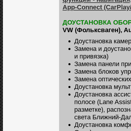
App-Connect (CarPlay/
ДОУСТАНОВКА ОБО
VW (Фольксваген), Aud
Доустановка камер
Замена и доустан
и привязка)
Замена панели при
Замена блоков упр
Замена оптических
Доустановка мульт
Доустановка ассис
полосе (Lane Assi
разметке), распоз
света Ближний-Дал
Доустановка комфо