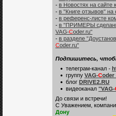
-
в Новостях на сайте
-
в "Книге отзывов" на
-
в референс-листе ко
-
в "ПРИМЕРЫ сделанны
VAG-
C
oder.ru"
-
в разделе "Доустано
C
oder.ru"
Подпишитесь, чтобы
телеграм-канал -
h
группу
VAG-
C
oder
блог
DRIVE2.RU
видеоканал
"VAG-
До связи и встречи!
С Уважением, компани
Дону