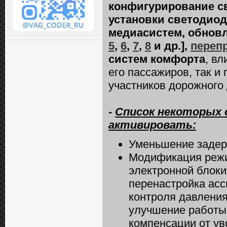
конфигурирование св
установки светодиод
медиасистем, обновл
5
,
6
,
7
,
8
и др.],
переп
систем комфорта
, в
его пассажиров, так 
участников дорожного
-
Список некоторых
активировать:
Уменьшение задерж
Модификация режи
электронной блок
перенастройка асс
контроля давлени
улучшение работы 
компенсации от ув