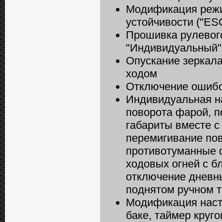
Модификация режи
устойчивости ("ESC
Прошивка рулевого
"Индивидуальный"
Опускание зеркала
ходом
Отключение ошибок
Индивидуальная на
поворота фарой, п
габариты вместе 
перемигивание пов
противотуманные 
ходовых огней с 
отключение дневн
поднятом ручном т
Модификация настр
баке, таймер круг