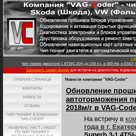
СВ
Чип-тюнинг двигателя 1,8TSI(CJSA) до 230 л.с. и 300 Нм, и DSG7
Заполнить заявку-форму
для встречи на диагностику, кодиров
Новости компании "VAG-Coder"
ГЛАВНАЯ СТРАНИЦА
КОНТАКТЫ
Обновление проши
НОВОСТИ
автоторможения пр
2018м/г в VAG-Code
ОТЗЫВЫ
ЧИП-ТЮНИНГ В КОМПАНИИ
На встречу в
ком
"VAG-CODER"
года в г. Екате
РЕФЕРЕНС-ЛИСТ 1 РАБОТ
ПО ЧИП-ТЮНИНГУ
Superb 3-1,4TSI