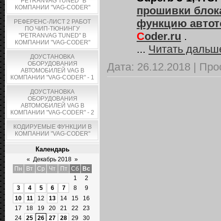
"PETRANVAG TUNED" В
КОМПАНИИ "VAG-CODER"
прошивки блока
функцию автот
РЕФЕРЕНС-ЛИСТ 2 РАБОТ
ПО ЧИП-ТЮНИНГУ
C
oder.ru
.
"PETRANVAG TUNED" В
КОМПАНИИ "VAG-CODER"
...
Читать дальш
ДОУСТАНОВКА
ОБОРУДОВАНИЯ
Дата:
26.12.2018
|
Про
АВТОМОБИЛЕЙ VAG В
КОМПАНИИ "VAG-CODER" - 1
ДОУСТАНОВКА
ОБОРУДОВАНИЯ
АВТОМОБИЛЕЙ VAG В
КОМПАНИИ "VAG-CODER" - 2
КОДИРУЕМЫЕ ФУНКЦИИ В
КОМПАНИИ "VAG-CODER"
Календарь
«
Декабрь 2018
»
Пн
Вт
Ср
Чт
Пт
Сб
Вс
1
2
3
4
5
6
7
8
9
10
11
12
13
14
15
16
17
18
19
20
21
22
23
24
25
26
27
28
29
30