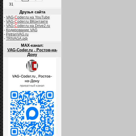
31
Друзья сайта
-
VAG-
C
oder.ru на YouTube
-
VAG-
C
oder.ru ВКонтакте
-
VAG-
C
oder.ru на Drive2.ru
-
Кодирование VAG
-
PetranVAG.ru
-
TRIVAGA.рф
MAX-канал:
VAG-Coder.ru , Ростов-на-
Дону