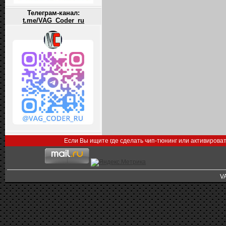
Телеграм-канал:
t.me/VAG_Coder_ru
Если Вы ищите где сделать чип-тюнинг или активирова
V