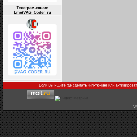
Телеграм-канал:
t.me/VAG_Coder_ru
Если Вы ищите где сделать чип-тюнинг или активирова
V