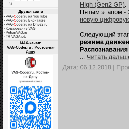
High (Gen2 GP)
.
31
Пятым этапом -
Друзья сайта
-
VAG-
C
oder.ru на YouTube
новую цифровую п
-
VAG-
C
oder.ru ВКонтакте
-
VAG-
C
oder.ru на Drive2.ru
-
Кодирование VAG
-
PetranVAG.ru
Следующий этап
-
TRIVAGA.рф
режима движени
MAX-канал:
VAG-Coder.ru , Ростов-на-
Распознавания 
Дону
...
Читать дальш
Дата:
06.12.2018
|
Про