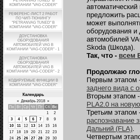
"PETRANVAG TUNED" В
КОМПАНИИ "VAG-CODER"
автоматический 
предложить рас
РЕФЕРЕНС-ЛИСТ 2 РАБОТ
ПО ЧИП-ТЮНИНГУ
может выполнять
"PETRANVAG TUNED" В
КОМПАНИИ "VAG-CODER"
оборудования и 
ДОУСТАНОВКА
автомобилей VAG 
ОБОРУДОВАНИЯ
АВТОМОБИЛЕЙ VAG В
Skoda (Шкода).
КОМПАНИИ "VAG-CODER" - 1
Так, что -
всем
ДОУСТАНОВКА
ОБОРУДОВАНИЯ
АВТОМОБИЛЕЙ VAG В
Продолжаю глоб
КОМПАНИИ "VAG-CODER" - 2
Первым этапом 
КОДИРУЕМЫЕ ФУНКЦИИ В
КОМПАНИИ "VAG-CODER"
заднего вида с 
Календарь
Вторым этапом 
«
Декабрь 2018
»
PLA2.0 на нову
Пн
Вт
Ср
Чт
Пт
Сб
Вс
Третьим этапом 
1
2
распознавание з
3
4
5
6
7
8
9
10
11
12
13
14
15
16
Дальний (FLA)
.
17
18
19
20
21
22
23
Четвертым этап
24
25
26
27
28
29
30