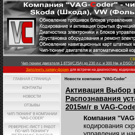
СВ
Чип-тюнинг двигателя 1,8TSI(CJSA) до 230 л.с. и 300 Нм, и DSG7
Заполнить заявку-форму
для встречи на диагностику, кодиров
Новости компании "VAG-Coder"
ГЛАВНАЯ СТРАНИЦА
КОНТАКТЫ
Активация Выбор р
НОВОСТИ
Распознавания уста
2015м/г в VAG-Code
ОТЗЫВЫ
ЧИП-ТЮНИНГ В КОМПАНИИ
Компания "VAG
"VAG-CODER"
кодирования ск
РЕФЕРЕНС-ЛИСТ 1 РАБОТ
ПО ЧИП-ТЮНИНГУ
управления и на