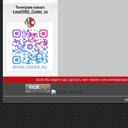
Телеграм-канал:
t.me/VAG_Coder_ru
Если Вы ищите где сделать чип-тюнинг или активирова
V