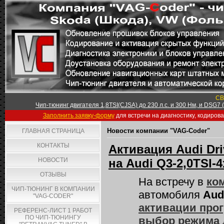
СВ
Чип-тюнинг двигателя 1,8TSI(CJSA) до 230 л.с. и 300 Нм, и DSG7
Заполнить заявку-форму
для встречи на диагностику, кодиров
Новости компании "VAG-Coder"
ГЛАВНАЯ СТРАНИЦА
КОНТАКТЫ
Активация Audi Dr
НОВОСТИ
на Audi Q3-2,0TSI-
ОТЗЫВЫ
На встречу в
ко
ЧИП-ТЮНИНГ В КОМПАНИИ
автомобиля
Audi
"VAG-CODER"
активации прог
РЕФЕРЕНС-ЛИСТ 1 РАБОТ
ПО ЧИП-ТЮНИНГУ
выбор режима 