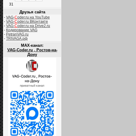
31
Друзья сайта
-
VAG-
C
oder.ru на YouTube
-
VAG-
C
oder.ru ВКонтакте
-
VAG-
C
oder.ru на Drive2.ru
-
Кодирование VAG
-
PetranVAG.ru
-
TRIVAGA.рф
MAX-канал:
VAG-Coder.ru , Ростов-на-
Дону