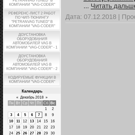
"PETRANVAG TUNED" В
...
Читать дальш
КОМПАНИИ "VAG-CODER"
РЕФЕРЕНС-ЛИСТ 2 РАБОТ
Дата:
07.12.2018
|
Про
ПО ЧИП-ТЮНИНГУ
"PETRANVAG TUNED" В
КОМПАНИИ "VAG-CODER"
ДОУСТАНОВКА
ОБОРУДОВАНИЯ
АВТОМОБИЛЕЙ VAG В
КОМПАНИИ "VAG-CODER" - 1
ДОУСТАНОВКА
ОБОРУДОВАНИЯ
АВТОМОБИЛЕЙ VAG В
КОМПАНИИ "VAG-CODER" - 2
КОДИРУЕМЫЕ ФУНКЦИИ В
КОМПАНИИ "VAG-CODER"
Календарь
«
Декабрь 2018
»
Пн
Вт
Ср
Чт
Пт
Сб
Вс
1
2
3
4
5
6
7
8
9
10
11
12
13
14
15
16
17
18
19
20
21
22
23
24
25
26
27
28
29
30