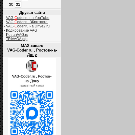
30
31
Друзья сайта
-
VAG-
C
oder.ru на YouTube
-
VAG-
C
oder.ru ВКонтакте
-
VAG-
C
oder.ru на Drive2.ru
-
Кодирование VAG
-
PetranVAG.ru
-
TRIVAGA.рф
MAX-канал:
VAG-Coder.ru , Ростов-на-
Дону