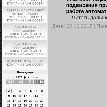
"PETRANVAG TUNED" В
КОМПАНИИ "VAG-CODER"
подвисания при
работе автома
РЕФЕРЕНС-ЛИСТ 2 РАБОТ
ПО ЧИП-ТЮНИНГУ
...
Читать дальш
"PETRANVAG TUNED" В
КОМПАНИИ "VAG-CODER"
Дата:
02.10.2017
|
Про
ДОУСТАНОВКА
ОБОРУДОВАНИЯ
АВТОМОБИЛЕЙ VAG В
КОМПАНИИ "VAG-CODER" - 1
ДОУСТАНОВКА
ОБОРУДОВАНИЯ
АВТОМОБИЛЕЙ VAG В
КОМПАНИИ "VAG-CODER" - 2
КОДИРУЕМЫЕ ФУНКЦИИ В
КОМПАНИИ "VAG-CODER"
Календарь
«
Октябрь 2017
»
Пн
Вт
Ср
Чт
Пт
Сб
Вс
1
2
3
4
5
6
7
8
9
10
11
12
13
14
15
16
17
18
19
20
21
22
23
24
25
26
27
28
29