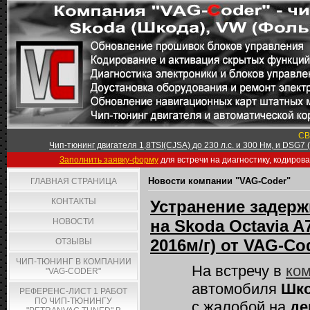
СВ
Чип-тюнинг двигателя 1,8TSI(CJSA) до 230 л.с. и 300 Нм, и DSG7
Заполнить заявку-форму
для встречи на диагностику, кодиров
Новости компании "VAG-Coder"
ГЛАВНАЯ СТРАНИЦА
КОНТАКТЫ
Устранение задерж
НОВОСТИ
на Skoda Octavia A7
2016м/г) от VAG-Co
ОТЗЫВЫ
ЧИП-ТЮНИНГ В КОМПАНИИ
На встречу в
ком
"VAG-CODER"
автомобиля
Шко
РЕФЕРЕНС-ЛИСТ 1 РАБОТ
ПО ЧИП-ТЮНИНГУ
с жалобой на
де