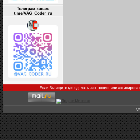
Телеграм-канал:
t.me/VAG_Coder_ru
Если Вы ищите где сделать чип-тюнинг или активирова
V