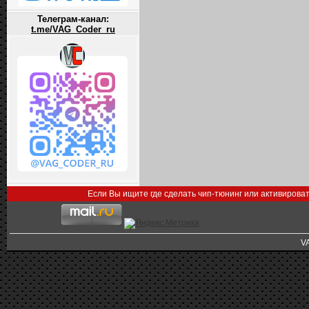
Телеграм-канал:
t.me/VAG_Coder_ru
Если Вы ищите где сделать чип-тюнинг или активирова
V