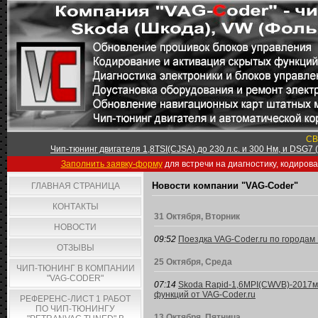
СВ
Чип-тюнинг двигателя 1,8TSI(CJSA) до 230 л.с. и 300 Нм, и DSG7
Заполнить заявку-форму
для встречи на диагностику, кодиров
Новости компании "VAG-Coder"
ГЛАВНАЯ СТРАНИЦА
КОНТАКТЫ
31 Октября, Вторник
НОВОСТИ
09:52
Поездка VAG-Coder.ru по городам 
ОТЗЫВЫ
25 Октября, Среда
ЧИП-ТЮНИНГ В КОМПАНИИ
"VAG-CODER"
07:14
Skoda Rapid-1,6MPI(CWVB)-2017м/
функций от VAG-Coder.ru
РЕФЕРЕНС-ЛИСТ 1 РАБОТ
ПО ЧИП-ТЮНИНГУ
13 Октября, Пятница