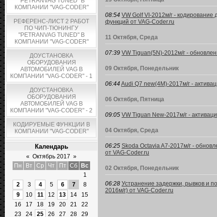
"PETRANVAG TUNED" В
КОМПАНИИ "VAG-CODER"
08:54
VW Golf VI-2012м/г - кодирование
РЕФЕРЕНС-ЛИСТ 2 РАБОТ
функций от VAG-Coder.ru
ПО ЧИП-ТЮНИНГУ
"PETRANVAG TUNED" В
11 Октября, Среда
КОМПАНИИ "VAG-CODER"
07:39
VW Tiguan(5N)-2012м/г - обновле
ДОУСТАНОВКА
ОБОРУДОВАНИЯ
09 Октября, Понедельник
АВТОМОБИЛЕЙ VAG В
КОМПАНИИ "VAG-CODER" - 1
06:44
Audi Q7 new(4M)-2017м/г - актива
ДОУСТАНОВКА
ОБОРУДОВАНИЯ
06 Октября, Пятница
АВТОМОБИЛЕЙ VAG В
КОМПАНИИ "VAG-CODER" - 2
09:05
VW Tiguan New-2017м/г - активаци
КОДИРУЕМЫЕ ФУНКЦИИ В
04 Октября, Среда
КОМПАНИИ "VAG-CODER"
06:25
Skoda Octavia A7-2017м/г - обно
Календарь
от VAG-Coder.ru
«
Октябрь 2017
»
Пн
Вт
Ср
Чт
Пт
Сб
Вс
02 Октября, Понедельник
1
06:28
Устранение задержки, рывков и по
2
3
4
5
6
7
8
2016м/г) от VAG-Coder.ru
9
10
11
12
13
14
15
16
17
18
19
20
21
22
23
24
25
26
27
28
29