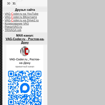
30
31
Друзья сайта
-
VAG-
C
oder.ru на YouTube
-
VAG-
C
oder.ru ВКонтакте
-
VAG-
C
oder.ru на Drive2.ru
-
Кодирование VAG
-
PetranVAG.ru
-
TRIVAGA.рф
MAX-канал:
VAG-Coder.ru , Ростов-на-
Дону