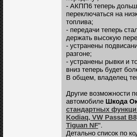
- АКПП6 теперь дольш
переключаться на низ
топлива;
- передачи теперь ста
держать высокую пере
- устранены подвисан
разгоне;
- устранены рывки и т
вниз теперь будет бо
В общем, владелец те
Другие возможности п
автомобиле
Шкода О
стандартных функций 
Kodiaq, VW Passat B8, 
Tiguan NF
".
Детально список по к