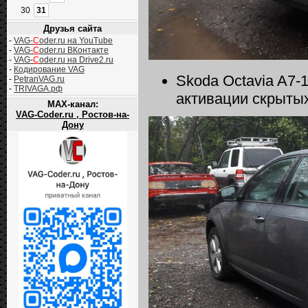
30
31
Друзья сайта
-
VAG-
C
oder.ru на YouTube
-
VAG-
C
oder.ru ВКонтакте
-
VAG-
C
oder.ru на Drive2.ru
-
Кодирование VAG
Skoda Octavia A7-
-
PetranVAG.ru
-
TRIVAGA.рф
активации скрыты
MAX-канал:
VAG-Coder.ru , Ростов-на-
Дону