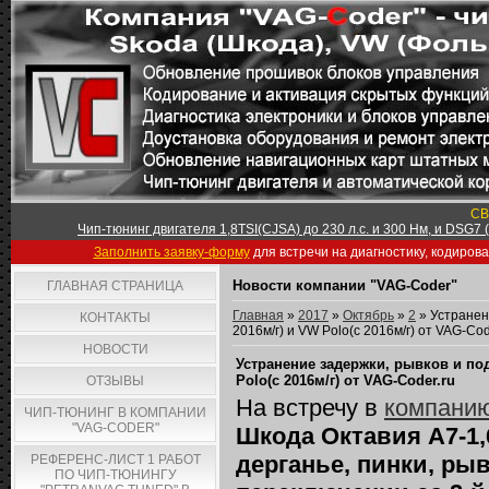
СВ
Чип-тюнинг двигателя 1,8TSI(CJSA) до 230 л.с. и 300 Нм, и DSG7
Заполнить заявку-форму
для встречи на диагностику, кодиров
Новости компании "VAG-Coder"
ГЛАВНАЯ СТРАНИЦА
Главная
»
2017
»
Октябрь
»
2
» Устранен
КОНТАКТЫ
2016м/г) и VW Polo(с 2016м/г) от VAG-Cod
НОВОСТИ
Устранение задержки, рывков и под
Polo(с 2016м/г) от VAG-Coder.ru
ОТЗЫВЫ
На встречу в
компанию
ЧИП-ТЮНИНГ В КОМПАНИИ
"VAG-CODER"
Шкода Октавия А7-1
дерганье, пинки, ры
РЕФЕРЕНС-ЛИСТ 1 РАБОТ
ПО ЧИП-ТЮНИНГУ