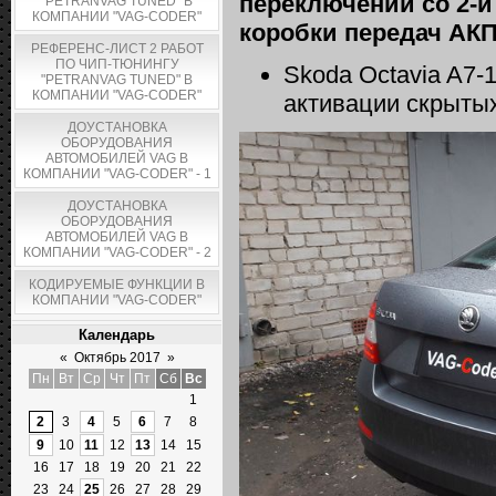
переключении со 2-й
"PETRANVAG TUNED" В
КОМПАНИИ "VAG-CODER"
коробки передач АК
РЕФЕРЕНС-ЛИСТ 2 РАБОТ
ПО ЧИП-ТЮНИНГУ
Skoda Octavia A7-
"PETRANVAG TUNED" В
КОМПАНИИ "VAG-CODER"
активации скрыты
ДОУСТАНОВКА
ОБОРУДОВАНИЯ
АВТОМОБИЛЕЙ VAG В
КОМПАНИИ "VAG-CODER" - 1
ДОУСТАНОВКА
ОБОРУДОВАНИЯ
АВТОМОБИЛЕЙ VAG В
КОМПАНИИ "VAG-CODER" - 2
КОДИРУЕМЫЕ ФУНКЦИИ В
КОМПАНИИ "VAG-CODER"
Календарь
«
Октябрь 2017
»
Пн
Вт
Ср
Чт
Пт
Сб
Вс
1
2
3
4
5
6
7
8
9
10
11
12
13
14
15
16
17
18
19
20
21
22
23
24
25
26
27
28
29