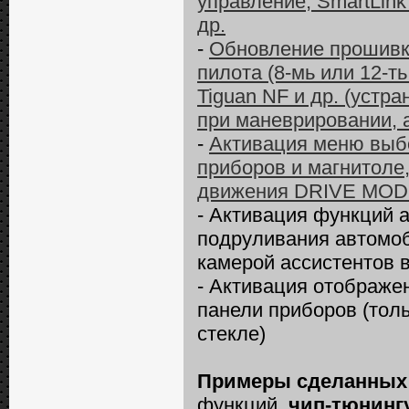
управление, SmartLink 
др.
-
Обновление прошивки
пилота (8-мь или 12-ть
Tiguan NF и др. (уст
при маневрировании, 
-
Активация меню выбо
приборов и магнитоле
движения DRIVE MO
- Активация функций а
подруливания автомоб
камерой ассистентов в
- Активация отображе
панели приборов (толь
стекле)
Примеры сделанных
функций,
чип-тюнинг