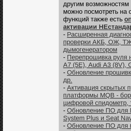
другим возможностям
можно посмотреть на 
функций также есть
о
активации НЕстанда
-
Расширенная диагност
проверки АКБ, ОЖ, ТЖ
дымогенератором
-
Перепрошивка руля 
А7 (5E), Audi А3 (8V), 
-
Обновление прошивки 
др.
-
Активация скрытых п
платформы MQB - бор
цифровой спидометр, 
-
Обновление ПО для M
System Plus и Seat Na
-
Обновление ПО для м