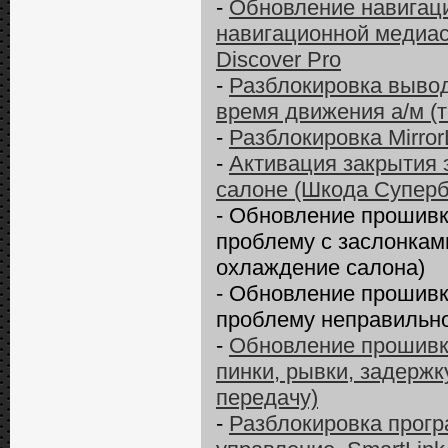
-
Обновление навигаци
навигационной медиас
Discover Pro
-
Разблокировка вывод
время движения а/м (т
-
Разблокировка MirrorL
-
Активация закрытия 
салоне (Шкода Суперб 
- Обновление прошивк
проблему с заслонкам
охлаждение салона)
- Обновление прошивк
проблему неправильно
-
Обновление прошивки
пинки, рывки, задержк
передачу)
-
Разблокировка прогр