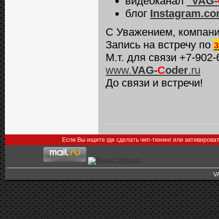
видеоканал
"VAG-
блог
Instagram.c
С Уважением, компани
Запись на встречу по
М.т. для связи +7-902-
www.
VAG-
C
oder
.ru
До связи и встречи!
Если Вы ищите где сделать чип-тюнинг или активирова
V