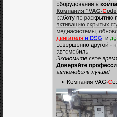
оборудования в
компа
Компания "VAG-
C
ode
работу по раскрытию 
активацию скрытых фу
медиасистемы, обнов
двигателя
и DSG
, и
до
совершенно другой - 
автомобиль!
Экономьте свое время
Доверяйте професси
автомобиль
лучше!
Компания VAG-
C
o