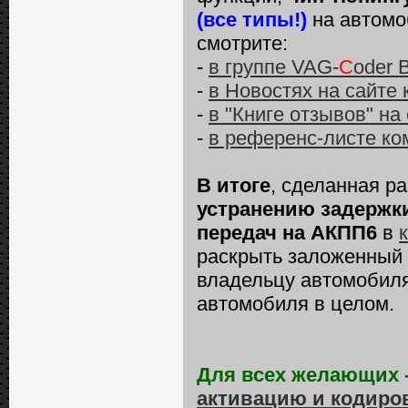
(все типы!)
на автомо
смотрите:
-
в группе VAG-
C
oder 
-
в Новостях на сайте
-
в "Книге отзывов" на
-
в референс-листе ко
В итоге
, сделанная р
устранению задержк
передач на АКПП6
в
раскрыть заложенный 
владельцу автомобиля
автомобиля в целом.
Для всех желающих 
активацию и кодиро