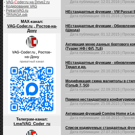
Дата публикации:
12.01.2016
|
Просмо
-
VAG-
C
oder.ru на Drive2.ru
-
Кодирование VAG
-
PetranVAG.ru
НЕстандартные функции - VW Passat B7
-
TRIVAGA.рф
Дата публикации:
09.01.2016
|
Просмо
MAX-канал:
VAG-Coder.ru , Ростов-на-
НЕстандартные функции - Обновление н
(Шкода)
Дону
Дата публикации:
01.12.2015
|
Просмо
Активация меню данных бортового ком
(Туарег НФ / ФЛ, 7L6)
Дата публикации:
23.10.2015
|
Просмо
НЕстандартные функции - обновление пр
Tiguan и др.
Дата публикации:
20.10.2015
|
Просмо
Модификация скина магнитолы в стиле 
(Гольф 7, 5G)
Дата публикации:
22.09.2015
|
Просмо
Пример нестандартного конфигурирова
Дата публикации:
25.08.2015
|
Просмо
Активация функций Coming Home и Lea
Дата публикации:
10.08.2015
|
Просмо
Телеграм-канал:
t.me/VAG_Coder_ru
Список кодируемых стандартных функци
Дата публикации:
27.07.2015
|
Просмо