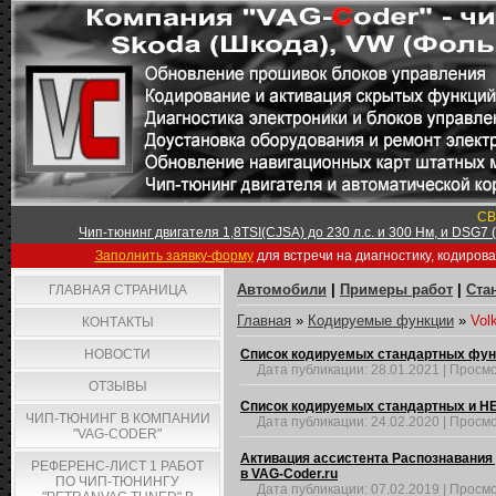
СВ
Чип-тюнинг двигателя 1,8TSI(CJSA) до 230 л.с. и 300 Нм, и DSG7
Заполнить заявку-форму
для встречи на диагностику, кодиров
Автомобили
|
Примеры работ
|
Ста
ГЛАВНАЯ СТРАНИЦА
Главная
»
Кодируемые функции
»
Vol
КОНТАКТЫ
НОВОСТИ
Список кодируемых стандартных функци
Дата публикации:
28.01.2021
|
Просмо
ОТЗЫВЫ
Список кодируемых стандартных и НЕс
ЧИП-ТЮНИНГ В КОМПАНИИ
Дата публикации:
24.02.2020
|
Просмо
"VAG-CODER"
Активация ассистента Распознавания 
РЕФЕРЕНС-ЛИСТ 1 РАБОТ
в VAG-Coder.ru
ПО ЧИП-ТЮНИНГУ
Дата публикации:
07.02.2019
|
Просмо