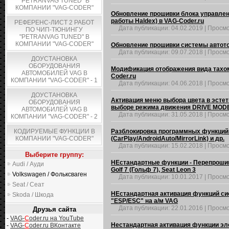
"PETRANVAG TUNED" В
КОМПАНИИ "VAG-CODER"
Обновление прошивки блока управлен
работы Haldex) в VAG-Coder.ru
РЕФЕРЕНС-ЛИСТ 2 РАБОТ
Дата публикации:
04.02.2019
|
Просмо
ПО ЧИП-ТЮНИНГУ
"PETRANVAG TUNED" В
КОМПАНИИ "VAG-CODER"
Обновление прошивки системы автото
Дата публикации:
09.07.2018
|
Просмо
ДОУСТАНОВКА
ОБОРУДОВАНИЯ
Модификация отображения вида тахомет
АВТОМОБИЛЕЙ VAG В
Coder.ru
КОМПАНИИ "VAG-CODER" - 1
Дата публикации:
04.06.2018
|
Просмо
ДОУСТАНОВКА
Активация меню выбора цвета в эстет
ОБОРУДОВАНИЯ
выборе режима движения DRIVE MOD
АВТОМОБИЛЕЙ VAG В
Дата публикации:
31.05.2018
|
Просмо
КОМПАНИИ "VAG-CODER" - 2
КОДИРУЕМЫЕ ФУНКЦИИ В
Разблокировка программных функций -
КОМПАНИИ "VAG-CODER"
(CarPlay/AndroidAuto/MirrorLink) и др.
Дата публикации:
15.02.2018
|
Просмо
Выберите группу:
НЕстандартные функции - Перепрошивк
Audi / Ауди
Golf 7 (Гольф 7), Seat Leon 3
Volkswagen / Фольксваген
Дата публикации:
10.01.2017
|
Просмо
Seat / Сеат
НЕстандартная активация функций си
Skoda / Шкода
"ESP/ESC" на а/м VAG
Дата публикации:
22.01.2016
|
Просмо
Друзья сайта
-
VAG-
C
oder.ru на YouTube
Нестандартная активация функции эл
-
VAG-
C
oder.ru ВКонтакте