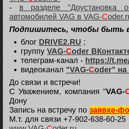
-
в разделе "Доустановка о
автомобилей VAG в VAG-
C
oder.r
Подпишитесь, чтобы быть в 
блог
DRIVE2.RU
;
группу
VAG-
C
oder ВКонтакт
телеграм-канал -
https://t.
видеоканал
"VAG-
C
oder" на
До связи и встречи!
С Уважением, компания "
VAG-
Дону
Запись на встречу по
заявке-ф
М.т. для связи +7-902-638-60-25
www.VAG-
C
oder.ru