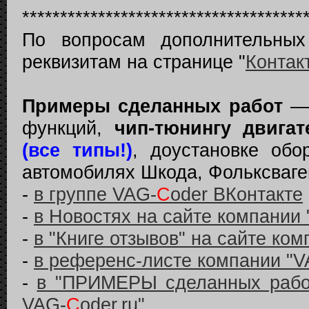
*************************************
По вопросам дополнительны
реквизитам на странице "
Контак
Примеры сделанных работ
— 
функций,
чип-тюнингу двигат
(все типы!)
, доустановке обо
автомобилях Шкода, Фольксваген
-
в группе VAG-
C
oder ВКонтакте
-
в Новостях на сайте компании
-
в "Книге отзывов" на сайте ко
-
в референс-листе компании "V
-
в "ПРИМЕРЫ сделанных работ
VAG-
C
oder.ru"