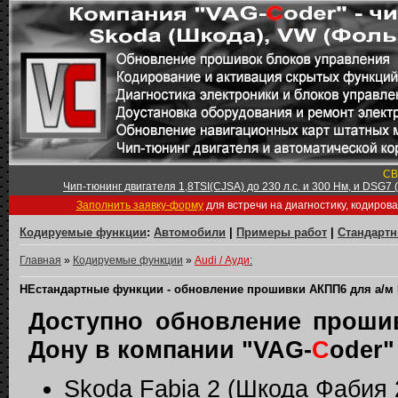
СВ
Чип-тюнинг двигателя 1,8TSI(CJSA) до 230 л.с. и 300 Нм, и DSG7
Заполнить заявку-форму
для встречи на диагностику, кодиров
Кодируемые функции
:
Автомобили
|
Примеры работ
|
Стандарт
Главная
»
Кодируемые функции
»
Audi / Ауди
:
НЕстандартные функции - обновление прошивки АКПП6 для а/м Fabi
Доступно обновление прошивк
Дону в компании "VAG-
C
oder"
Skoda Fabia 2 (Шкода Фабия 2