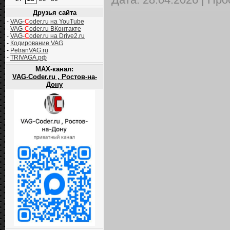
Друзья сайта
-
VAG-
C
oder.ru на YouTube
-
VAG-
C
oder.ru ВКонтакте
-
VAG-
C
oder.ru на Drive2.ru
-
Кодирование VAG
-
PetranVAG.ru
-
TRIVAGA.рф
MAX-канал:
VAG-Coder.ru , Ростов-на-
Дону