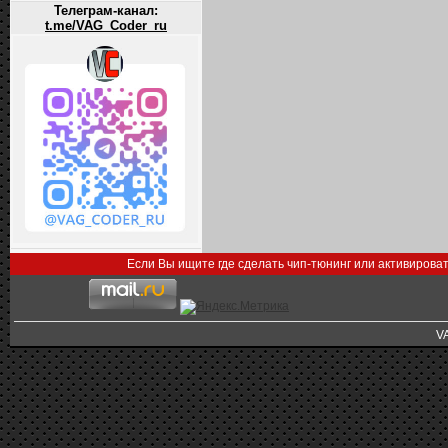
Телеграм-канал:
t.me/VAG_Coder_ru
Если Вы ищите где сделать чип-тюнинг или активирова
V