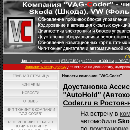
СВ
Чип-тюнинг двигателя 1,8TSI(CJSA) до 230 л.с. и 300 Нм, и DSG7
Заполнить заявку-форму
для встречи на диагностику, кодиров
Новости компании "VAG-Coder"
ГЛАВНАЯ СТРАНИЦА
КОНТАКТЫ
Доустановка Ассис
НОВОСТИ
"AutoHold" (Автохо
Coder.ru в Ростов-
ОТЗЫВЫ
ЧИП-ТЮНИНГ В КОМПАНИИ
На встречу в
ком
"VAG-CODER"
автомобиля
Sko
РЕФЕРЕНС-ЛИСТ 1 РАБОТ
ПО ЧИП-ТЮНИНГУ
по
доустановке