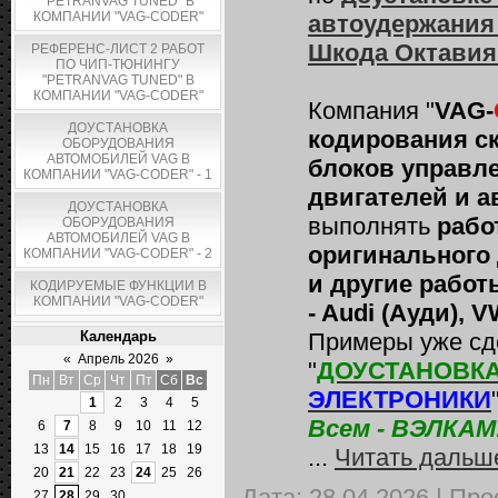
"PETRANVAG TUNED" В
КОМПАНИИ "VAG-CODER"
автоудержания 
Шкода Октавия
РЕФЕРЕНС-ЛИСТ 2 РАБОТ
ПО ЧИП-ТЮНИНГУ
"PETRANVAG TUNED" В
КОМПАНИИ "VAG-CODER"
Компания "
VAG-
ДОУСТАНОВКА
кодирования с
ОБОРУДОВАНИЯ
АВТОМОБИЛЕЙ VAG В
блоков управле
КОМПАНИИ "VAG-CODER" - 1
двигателей и а
ДОУСТАНОВКА
выполнять
рабо
ОБОРУДОВАНИЯ
АВТОМОБИЛЕЙ VAG В
оригинального
КОМПАНИИ "VAG-CODER" - 2
и другие работ
КОДИРУЕМЫЕ ФУНКЦИИ В
КОМПАНИИ "VAG-CODER"
- Audi (Ауди), 
Календарь
Примеры уже сде
«
Апрель 2026
»
"
ДОУСТАНОВК
Пн
Вт
Ср
Чт
Пт
Сб
Вс
ЭЛЕКТРОНИКИ
1
2
3
4
5
Всем - ВЭЛКАМ
6
7
8
9
10
11
12
13
14
15
16
17
18
19
...
Читать дальш
20
21
22
23
24
25
26
Дата:
28.04.2026
|
Про
27
28
29
30