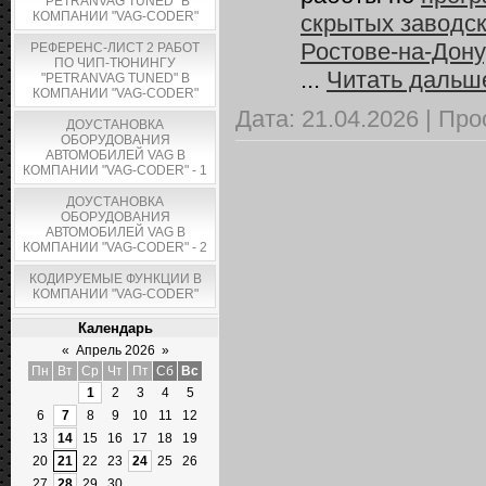
"PETRANVAG TUNED" В
КОМПАНИИ "VAG-CODER"
скрытых заводск
Ростове-на-Дону
РЕФЕРЕНС-ЛИСТ 2 РАБОТ
ПО ЧИП-ТЮНИНГУ
...
Читать дальш
"PETRANVAG TUNED" В
КОМПАНИИ "VAG-CODER"
Дата:
21.04.2026
|
Про
ДОУСТАНОВКА
ОБОРУДОВАНИЯ
АВТОМОБИЛЕЙ VAG В
КОМПАНИИ "VAG-CODER" - 1
ДОУСТАНОВКА
ОБОРУДОВАНИЯ
АВТОМОБИЛЕЙ VAG В
КОМПАНИИ "VAG-CODER" - 2
КОДИРУЕМЫЕ ФУНКЦИИ В
КОМПАНИИ "VAG-CODER"
Календарь
«
Апрель 2026
»
Пн
Вт
Ср
Чт
Пт
Сб
Вс
1
2
3
4
5
6
7
8
9
10
11
12
13
14
15
16
17
18
19
20
21
22
23
24
25
26
27
28
29
30