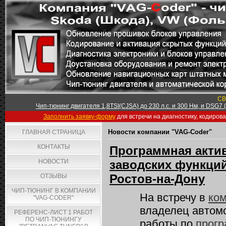
СВ
Чип-тюнинг двигателя 1,8TSI(CJSA) до 230 л.с. и 300 Нм, и DSG7
Заполнить заявку-форму
для встречи на диагностику, кодиров
Новости компании "VAG-Coder"
ГЛАВНАЯ СТРАНИЦА
КОНТАКТЫ
Программная акти
НОВОСТИ
заводских функций 
Ростов-на-Дону
ОТЗЫВЫ
ЧИП-ТЮНИНГ В КОМПАНИИ
На встречу в
ком
"VAG-CODER"
владелец автом
РЕФЕРЕНС-ЛИСТ 1 РАБОТ
ПО ЧИП-ТЮНИНГУ
работы по
прогр