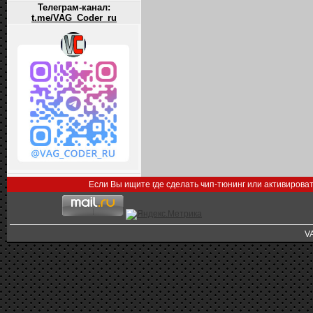
Телеграм-канал:
t.me/VAG_Coder_ru
Если Вы ищите где сделать чип-тюнинг или активирова
V