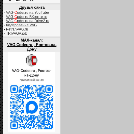
Друзья сайта
-
VAG-
C
oder.ru на YouTube
-
VAG-
C
oder.ru ВКонтакте
-
VAG-
C
oder.ru на Drive2.ru
-
Кодирование VAG
-
PetranVAG.ru
-
TRIVAGA.рф
MAX-канал:
VAG-Coder.ru , Ростов-на-
Дону