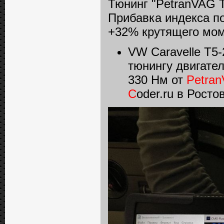
Тюнинг "PetranVAG T
Прибавка индекса п
+32% крутящего мом
VW Caravelle T5-
тюнингу двигател
330 Нм от
Petra
C
oder.ru в Росто