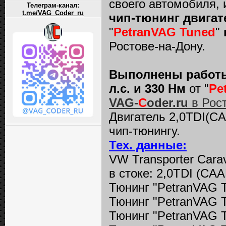
своего автомобил
Телеграм-канал:
t.me/VAG_Coder_ru
чип-тюнинг двигате
"
PetranVAG Tuned
"
Ростове-на-Дону.
Выполнены работы 
л.с. и 330 Нм
от "
Pe
VAG-
C
oder.ru
в Рост
Двигатель 2,0TDI(CA
чип-тюнингу.
Тех. данные:
VW Transporter Carav
в стоке: 2,0TDI (CAAB
Тюнинг "PetranVAG T
Тюнинг "PetranVAG T
Тюнинг "PetranVAG T