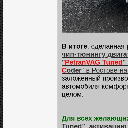
В итоге
, сделанная
чип-тюнингу двигат
"
PetranVAG Tuned
"
C
oder
" в Ростове-на
заложенный произво
автомобиля комфорт
целом.
Для всех желающи
Tuned"
,
активацию