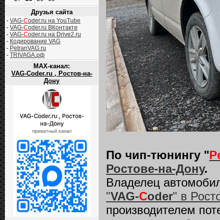
Друзья сайта
-
VAG-
C
oder.ru на YouTube
-
VAG-
C
oder.ru ВКонтакте
-
VAG-
C
oder.ru на Drive2.ru
-
Кодирование VAG
-
PetranVAG.ru
-
TRIVAGA.рф
MAX-канал:
VAG-Coder.ru , Ростов-на-
Дону
По чип-тюнингу "
P
Ростове-на-Дону
.
Владелец автомоби
"
VAG-
C
oder
" в Рост
производителем пот