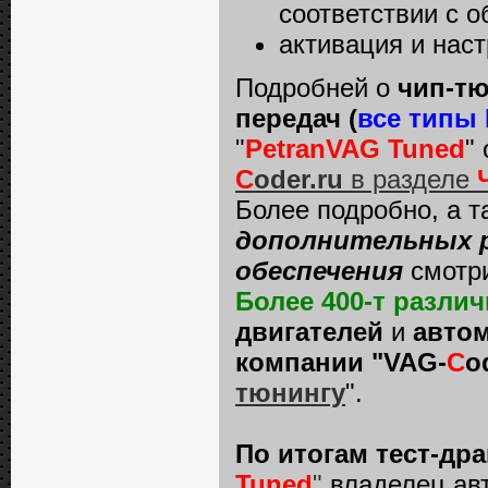
соответствии с о
активация и наст
Подробней о
чип-тю
передач (
все типы
"
PetranVAG Tuned
"
C
oder.ru
в разделе
Более подробно, а 
дополнительных р
обеспечения
смотр
Более 400-т разл
двигателей
и
автом
компании "VAG-
C
o
тюнингу
".
По итогам тест-др
Tuned
"
владелец ав