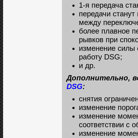
1-я передача ста
передачи станут
между переключ
более плавное п
рывков при спок
изменение силы 
работу DSG;
и др.
Дополнительно, в
DSG
:
снятия ограниче
изменение порог
изменение момен
соответствии с о
изменение момен