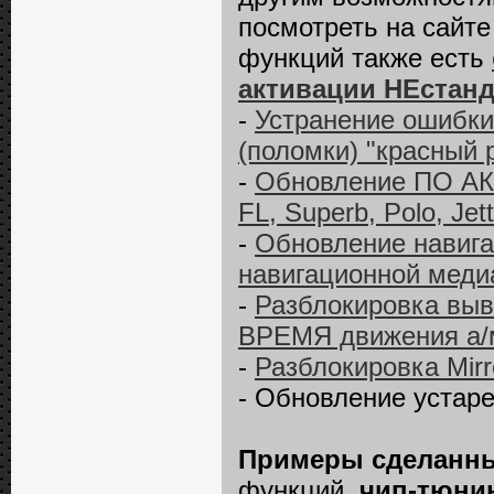
посмотреть на сайт
функций также есть
активации НЕстан
-
Устранение ошибки
(поломки) "красный 
-
Обновление ПО АКП
FL, Superb, Polo, Jet
-
Обновление навига
навигационной меди
-
Разблокировка выв
ВРЕМЯ движения а/м 
-
Разблокировка Mirro
- Обновление устар
Примеры сделанны
функций,
чип-тюнин