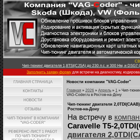
СВ
Чип-тюнинг двигателя 1,8TSI(CJSA) до 230 л.с. и 300 Нм, и DSG7
Заполнить заявку-форму
для встречи на диагностику, кодиров
Новости компании "VAG-Coder"
ГЛАВНАЯ СТРАНИЦА
Главная
»
2026
»
Апрель
»
1
» Чип-тюнинг
КОНТАКТЫ
VAG-Coder.ru в Ростов-на-Дону
НОВОСТИ
Чип-тюнинг двигателя 2,0TDI(CAAB) 
Ростов-на-Дону
ОТЗЫВЫ
На встречу в
компан
ЧИП-ТЮНИНГ В КОМПАНИИ
"VAG-CODER"
Caravelle T5-2,0TD
РЕФЕРЕНС-ЛИСТ 1 РАБОТ
двигателя 2,0TDI(CA
ПО ЧИП-ТЮНИНГУ