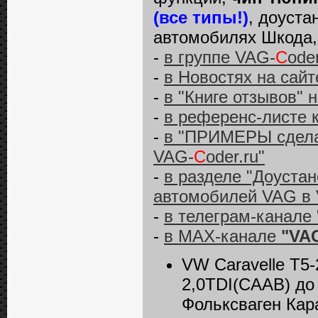
(все типы!)
, доуста
автомобилях Шкода, 
-
в группе VAG-
C
ode
-
в Новостях на сай
-
в "Книге отзывов" 
-
в референс-листе 
-
в "ПРИМЕРЫ сделан
VAG-
C
oder.ru"
-
в разделе "Доуста
автомобилей VAG в
-
в телеграм-канале 
-
в MAX-канале
"VAG
VW Caravelle T5
2,0TDI(CAAB) до 
Фольксваген Кар