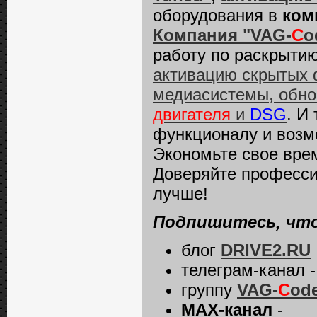
оборудования в
ком
Компания "VAG-
C
o
работу по раскрыти
активацию скрытых 
медиасистемы, обно
двигателя
и
DSG
. И
функционалу и возм
Экономьте свое врем
Доверяйте професс
лучше!
Подпишитесь, что
блог
DRIVE2.RU
телеграм-канал 
группу
VAG-
C
od
MAX-канал
-