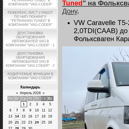
"PETRANVAG TUNED" В
Tuned
" на Фольксв
КОМПАНИИ "VAG-CODER"
Дону
.
РЕФЕРЕНС-ЛИСТ 2 РАБОТ
ПО ЧИП-ТЮНИНГУ
"PETRANVAG TUNED" В
VW Caravelle T5
КОМПАНИИ "VAG-CODER"
2,0TDI(CAAB) до 
ДОУСТАНОВКА
Фольксваген Кар
ОБОРУДОВАНИЯ
АВТОМОБИЛЕЙ VAG В
КОМПАНИИ "VAG-CODER" - 1
ДОУСТАНОВКА
ОБОРУДОВАНИЯ
АВТОМОБИЛЕЙ VAG В
КОМПАНИИ "VAG-CODER" - 2
КОДИРУЕМЫЕ ФУНКЦИИ В
КОМПАНИИ "VAG-CODER"
Календарь
«
Апрель 2026
»
Пн
Вт
Ср
Чт
Пт
Сб
Вс
1
2
3
4
5
6
7
8
9
10
11
12
13
14
15
16
17
18
19
20
21
22
23
24
25
26
27
28
29
30