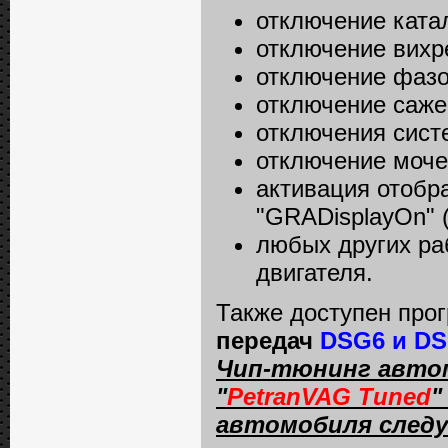
отключение катал
отключение вихре
отключение фазо
отключение сажев
отключения сист
отключение мочев
активация отобр
"GRADisplayOn"
любых других ра
двигателя.
Также доступен пр
передач
DSG6 и DS
Чип-тюнинг автом
"
PetranVAG Tuned
"
автомобиля след