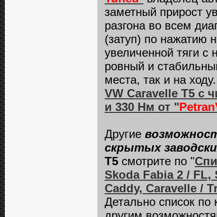
заметный прирост у
разгона во всем диа
(затуп) по нажатию н
увеличенной тяги с 
ровный и стабильный
места, так и на ходу.
VW Caravelle T5 с 
и 330 Нм от "
Petra
Другие
возможност
скрытых заводски
Т5
смотрите по "
Спи
Skoda Fabia 2 / FL,
Caddy, Caravelle / T
Детально список по
другим возможност