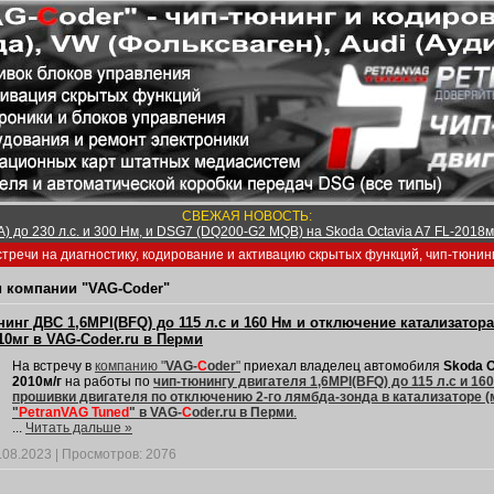
СВЕЖАЯ НОВОСТЬ:
) до 230 л.с. и 300 Нм, и DSG7 (DQ200-G2 MQB) на Skoda Octavia A7 FL-2018м/
тречи на диагностику, кодирование и активацию скрытых функций, чип-тюнин
 компании "VAG-Coder"
инг ДВС 1,6MPI(BFQ) до 115 л.с и 160 Нм и отключение катализатора 
10мг в VAG-Coder.ru в Перми
На встречу в
компанию "
VAG-
C
oder
"
приехал владелец автомобиля
Skoda O
2010м/г
на работы по
чип-тюнингу двигателя 1,6MPI(BFQ) до 115 л.с и 
прошивки двигателя по отключению 2-го лямбда-зонда в катализаторе (
"
PetranVAG Tuned
" в VAG-
C
oder.ru в Перми
.
...
Читать дальше »
.08.2023
|
Просмотров:
2076