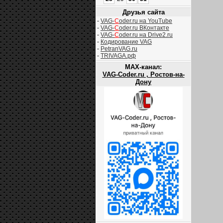
Друзья сайта
-
VAG-
C
oder.ru на YouTube
-
VAG-
C
oder.ru ВКонтакте
-
VAG-
C
oder.ru на Drive2.ru
-
Кодирование VAG
-
PetranVAG.ru
-
TRIVAGA.рф
MAX-канал:
VAG-Coder.ru , Ростов-на-
Дону