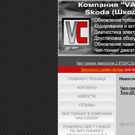
Чип-тюнинг двигателя 1,8TSI(CJSA
Заполнить заявку-форму
для вс
Новости
ГЛАВНАЯ СТРАНИЦА
КОНТАКТЫ
Чип-тюн
Tour-20
НОВОСТИ
ОТЗЫВЫ
ЧИП-ТЮНИНГ В КОМПАНИИ
"VAG-CODER"
Дата:
22
РЕФЕРЕНС-ЛИСТ 1 РАБОТ
ПО ЧИП-ТЮНИНГУ