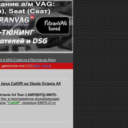
г в VAG-Coder.ru в Ростов-на-Дону
г двигателя или
DSG (
все типы
)
.
(мод CatOff) на Skoda Octavia А4
ctavia А4 Tour-1,6MPI(BFQ)-МКП5-
160 Нм, и программную модификацию
мод "
CatOff
", перевод ЕВРО-2)
от