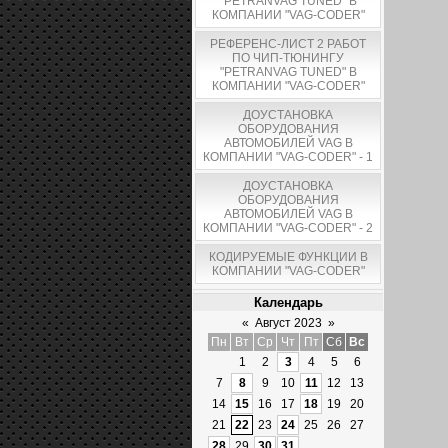
"PETRANVAG TUNED" В
КОМПАНИИ "VAG-CODER"
РЕФЕРЕНС-ЛИСТ 2 РАБОТ
ПО ЧИП-ТЮНИНГУ
"PETRANVAG TUNED" В
КОМПАНИИ "VAG-CODER"
ДОУСТАНОВКА
ОБОРУДОВАНИЯ
АВТОМОБИЛЕЙ VAG В
КОМПАНИИ "VAG-CODER" - 1
ДОУСТАНОВКА
ОБОРУДОВАНИЯ
АВТОМОБИЛЕЙ VAG В
КОМПАНИИ "VAG-CODER" - 2
КОДИРУЕМЫЕ ФУНКЦИИ В
КОМПАНИИ "VAG-CODER"
Календарь
«
Август 2023
»
Пн
Вт
Ср
Чт
Пт
Сб
Вс
1
2
3
4
5
6
7
8
9
10
11
12
13
14
15
16
17
18
19
20
21
22
23
24
25
26
27
28
29
30
31