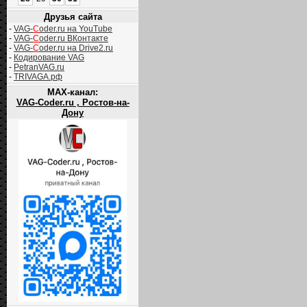
Друзья сайта
-
VAG-
C
oder.ru на YouTube
-
VAG-
C
oder.ru ВКонтакте
-
VAG-
C
oder.ru на Drive2.ru
-
Кодирование VAG
-
PetranVAG.ru
-
TRIVAGA.рф
MAX-канал:
VAG-Coder.ru , Ростов-на-
Дону