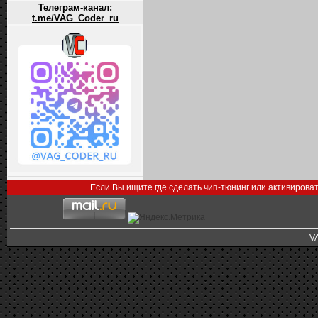
Телеграм-канал:
t.me/VAG_Coder_ru
Если Вы ищите где сделать чип-тюнинг или активирова
V