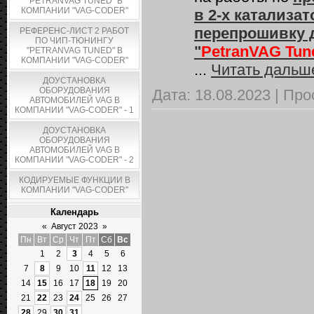
"PETRANVAG TUNED" В
КОМПАНИИ "VAG-CODER"
в 2-х катализат
перепрошивку д
РЕФЕРЕНС-ЛИСТ 2 РАБОТ
ПО ЧИП-ТЮНИНГУ
"
PetranVAG Tun
"PETRANVAG TUNED" В
КОМПАНИИ "VAG-CODER"
...
Читать дальш
ДОУСТАНОВКА
ОБОРУДОВАНИЯ
Дата:
18.08.2023
|
Про
АВТОМОБИЛЕЙ VAG В
КОМПАНИИ "VAG-CODER" - 1
ДОУСТАНОВКА
ОБОРУДОВАНИЯ
АВТОМОБИЛЕЙ VAG В
КОМПАНИИ "VAG-CODER" - 2
КОДИРУЕМЫЕ ФУНКЦИИ В
КОМПАНИИ "VAG-CODER"
Календарь
«
Август 2023
»
Пн
Вт
Ср
Чт
Пт
Сб
Вс
1
2
3
4
5
6
7
8
9
10
11
12
13
14
15
16
17
18
19
20
21
22
23
24
25
26
27
28
29
30
31