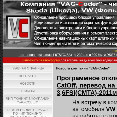
СВ
Чип-тюнинг двигателя 1,8TSI(CJSA) до 230 л.с. и 300 Нм, и DSG7
Заполнить заявку-форму
для встречи на диагностику, кодиров
Новости компании "VAG-Coder"
ГЛАВНАЯ СТРАНИЦА
КОНТАКТЫ
Программное отклю
НОВОСТИ
CatOff, перевод на
3,6FSI(CMTA)-2011м
ОТЗЫВЫ
ЧИП-ТЮНИНГ В КОМПАНИИ
На встречу в
ком
"VAG-CODER"
автомобиля
VW T
РЕФЕРЕНС-ЛИСТ 1 РАБОТ
ПО ЧИП-ТЮНИНГУ
на работы по
пр