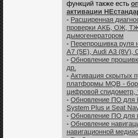
функций также есть
о
активации НЕстанда
-
Расширенная диагност
проверки АКБ, ОЖ, ТЖ
дымогенератором
-
Перепрошивка руля 
А7 (5E), Audi А3 (8V), 
-
Обновление прошивки 
др.
-
Активация скрытых п
платформы MQB - бор
цифровой спидометр, 
-
Обновление ПО для M
System Plus и Seat Na
-
Обновление ПО для м
-
Обновление навигаци
навигационной медиас