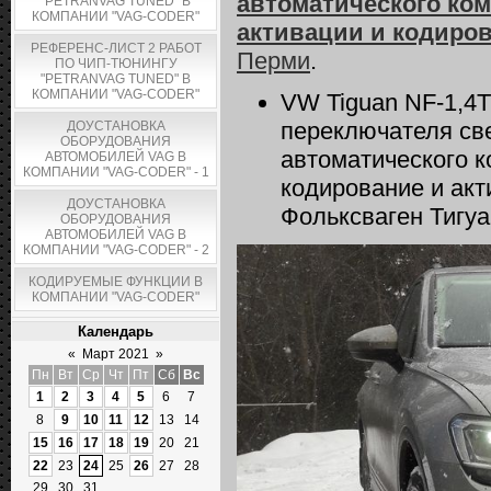
автоматического ко
"PETRANVAG TUNED" В
КОМПАНИИ "VAG-CODER"
активации и кодиро
РЕФЕРЕНС-ЛИСТ 2 РАБОТ
Перми
.
ПО ЧИП-ТЮНИНГУ
"PETRANVAG TUNED" В
КОМПАНИИ "VAG-CODER"
VW Tiguan NF-1,4T
переключателя св
ДОУСТАНОВКА
ОБОРУДОВАНИЯ
автоматического 
АВТОМОБИЛЕЙ VAG В
КОМПАНИИ "VAG-CODER" - 1
кодирование и акт
ДОУСТАНОВКА
Фольксваген Тигу
ОБОРУДОВАНИЯ
АВТОМОБИЛЕЙ VAG В
КОМПАНИИ "VAG-CODER" - 2
КОДИРУЕМЫЕ ФУНКЦИИ В
КОМПАНИИ "VAG-CODER"
Календарь
«
Март 2021
»
Пн
Вт
Ср
Чт
Пт
Сб
Вс
1
2
3
4
5
6
7
8
9
10
11
12
13
14
15
16
17
18
19
20
21
22
23
24
25
26
27
28
29
30
31