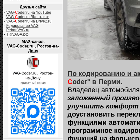
Друзья сайта
-
VAG-
C
oder.ru на YouTube
-
VAG-
C
oder.ru ВКонтакте
-
VAG-
C
oder.ru на Drive2.ru
-
Кодирование VAG
-
PetranVAG.ru
-
TRIVAGA.рф
MAX-канал:
VAG-Coder.ru , Ростов-на-
Дону
По кодированию и а
C
oder" в Перми.
Владелец автомобил
заложенный произво
улучшить комфорт 
доустановить перек
функциями автомати
программное кодиро
функций на Фольксв