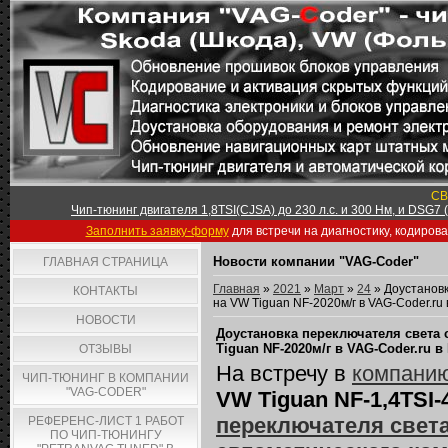
СВ
Чип-тюнинг двигателя 1,8TSI(CJSA) до 230 л.с. и 300 Нм, и DSG7
Заполнить заявку-форму
для встречи на диагностику, кодиров
Новости компании "VAG-Coder"
ГЛАВНАЯ СТРАНИЦА
Главная
»
2021
»
Март
»
24
» Доустановк
КОНТАКТЫ
на VW Tiguan NF-2020м/г в VAG-Coder.ru
НОВОСТИ
Доустановка переключателя света
Tiguan NF-2020м/г в VAG-Coder.ru 
ОТЗЫВЫ
На встречу в
компанию
ЧИП-ТЮНИНГ В КОМПАНИИ
"VAG-CODER"
VW Tiguan NF-1,4TSI-
переключателя свет
РЕФЕРЕНС-ЛИСТ 1 РАБОТ
ПО ЧИП-ТЮНИНГУ