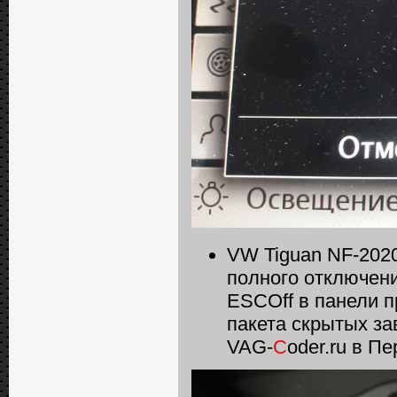
VW Tiguan NF-2020
полного отключен
ESCOff в панели п
пакета скрытых за
VAG-
C
oder.ru в П