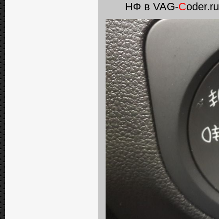
НФ в VAG-
C
oder.r