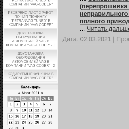
"PETRANVAG TUNED" В
КОМПАНИИ "VAG-CODER"
(перепрошивка
неправильного
РЕФЕРЕНС-ЛИСТ 2 РАБОТ
ПО ЧИП-ТЮНИНГУ
полного приво
"PETRANVAG TUNED" В
КОМПАНИИ "VAG-CODER"
...
Читать дальш
ДОУСТАНОВКА
ОБОРУДОВАНИЯ
Дата:
02.03.2021
|
Про
АВТОМОБИЛЕЙ VAG В
КОМПАНИИ "VAG-CODER" - 1
ДОУСТАНОВКА
ОБОРУДОВАНИЯ
АВТОМОБИЛЕЙ VAG В
КОМПАНИИ "VAG-CODER" - 2
КОДИРУЕМЫЕ ФУНКЦИИ В
КОМПАНИИ "VAG-CODER"
Календарь
«
Март 2021
»
Пн
Вт
Ср
Чт
Пт
Сб
Вс
1
2
3
4
5
6
7
8
9
10
11
12
13
14
15
16
17
18
19
20
21
22
23
24
25
26
27
28
29
30
31