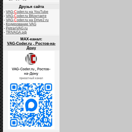
Друзья сайта
-
VAG-
C
oder.ru на YouTube
-
VAG-
C
oder.ru ВКонтакте
-
VAG-
C
oder.ru на Drive2.ru
-
Кодирование VAG
-
PetranVAG.ru
-
TRIVAGA.рф
MAX-канал:
VAG-Coder.ru , Ростов-на-
Дону