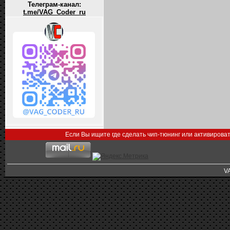
Телеграм-канал:
t.me/VAG_Coder_ru
Если Вы ищите где сделать чип-тюнинг или активирова
V