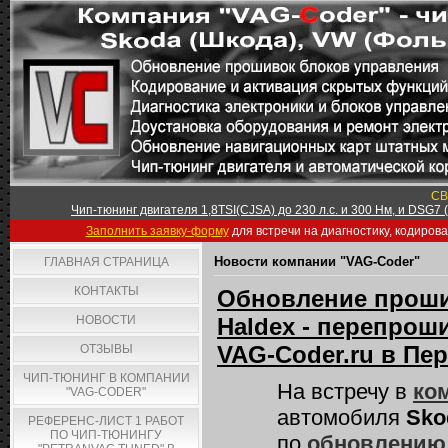
СВ
Чип-тюнинг двигателя 1,8TSI(CJSA) до 230 л.с. и 300 Нм, и DSG7
Заполнить заявку-форму
для встречи на диагностику, кодиров
Новости компании "VAG-Coder"
ГЛАВНАЯ СТРАНИЦА
КОНТАКТЫ
Обновление проши
НОВОСТИ
Haldex - перепроши
VAG-Coder.ru в Пе
ОТЗЫВЫ
ЧИП-ТЮНИНГ В КОМПАНИИ
На встречу в
ко
"VAG-CODER"
автомобиля
Sko
РЕФЕРЕНС-ЛИСТ 1 РАБОТ
ПО ЧИП-ТЮНИНГУ
по
обновлению 