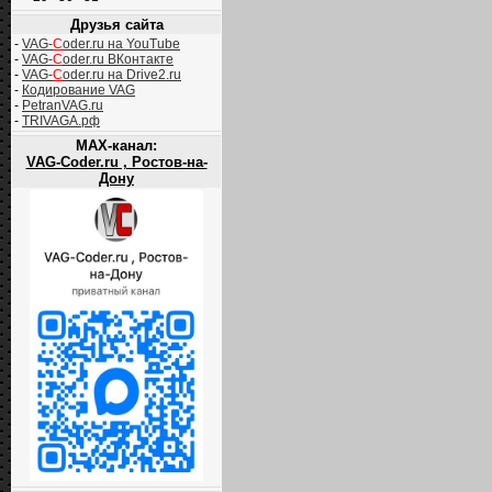
Друзья сайта
-
VAG-
C
oder.ru на YouTube
-
VAG-
C
oder.ru ВКонтакте
-
VAG-
C
oder.ru на Drive2.ru
-
Кодирование VAG
-
PetranVAG.ru
-
TRIVAGA.рф
MAX-канал:
VAG-Coder.ru , Ростов-на-
Дону