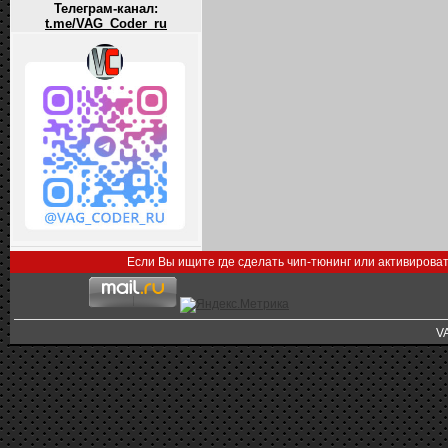
Телеграм-канал:
t.me/VAG_Coder_ru
Если Вы ищите где сделать чип-тюнинг или активирова
V