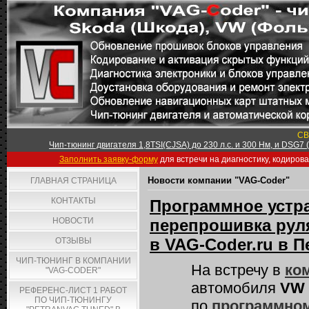
СВ
Чип-тюнинг двигателя 1,8TSI(CJSA) до 230 л.с. и 300 Нм, и DSG7
Заполнить заявку-форму
для встречи на диагностику, кодиров
Новости компании "VAG-Coder"
ГЛАВНАЯ СТРАНИЦА
КОНТАКТЫ
Программное устр
НОВОСТИ
перепрошивка руля 
в VAG-Coder.ru в 
ОТЗЫВЫ
ЧИП-ТЮНИНГ В КОМПАНИИ
На встречу в
ко
"VAG-CODER"
автомобиля
VW 
РЕФЕРЕНС-ЛИСТ 1 РАБОТ
ПО ЧИП-ТЮНИНГУ
по
программном