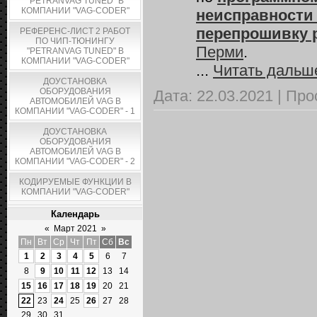
"PETRANVAG TUNED" В
КОМПАНИИ "VAG-CODER"
неисправности
перепрошивку 
РЕФЕРЕНС-ЛИСТ 2 РАБОТ
ПО ЧИП-ТЮНИНГУ
Перми
.
"PETRANVAG TUNED" В
КОМПАНИИ "VAG-CODER"
...
Читать дальш
ДОУСТАНОВКА
ОБОРУДОВАНИЯ
Дата:
22.03.2021
|
Про
АВТОМОБИЛЕЙ VAG В
КОМПАНИИ "VAG-CODER" - 1
ДОУСТАНОВКА
ОБОРУДОВАНИЯ
АВТОМОБИЛЕЙ VAG В
КОМПАНИИ "VAG-CODER" - 2
КОДИРУЕМЫЕ ФУНКЦИИ В
КОМПАНИИ "VAG-CODER"
Календарь
«
Март 2021
»
Пн
Вт
Ср
Чт
Пт
Сб
Вс
1
2
3
4
5
6
7
8
9
10
11
12
13
14
15
16
17
18
19
20
21
22
23
24
25
26
27
28
29
30
31