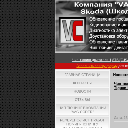
Чип-тюнинг двигателя 1,8TSI(CJSA
Заполнить заявку-форму
для вс
Новости
ГЛАВНАЯ СТРАНИЦА
КОНТАКТЫ
Чип-тю
Tiguan 
НОВОСТИ
ОТЗЫВЫ
ЧИП-ТЮНИНГ В КОМПАНИИ
"VAG-CODER"
Дата:
13
РЕФЕРЕНС-ЛИСТ 1 РАБОТ
ПО ЧИП-ТЮНИНГУ