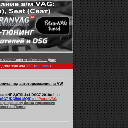
г в VAG-Coder.ru в Ростов-на-Дону
г двигателя или
DSG (
все типы
)
.
роника под автоторможение на VW
uan NF-2,0TSI-4х4-DSG7-2018м/г
на
DSG7 (DQ500-MQB)
от "
PetranVAG
 перепрошивку блока управления
oder.ru в Перми
.