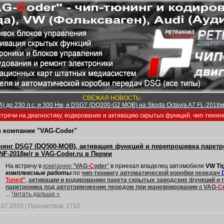
СВЕЖАЯ НОВОСТЬ:
) до 230 л.с. и 300 Нм, и DSG7 (DQ200-G2 MQB) на Skoda Octavia A7 FL-2018м/
тречи на диагностику, кодирование и активацию скрытых функций, чип-тюнин
 компании "VAG-Coder"
нинг DSG7 (DQ500-MQB), активация функций и перепрошивка паркт
NF-2018м/г в VAG-Coder.ru в Перми
На встречу в
компанию "
VAG-
C
oder
"
в приехал владелец автомобиля
VW Tig
комплексные работы
по
чип-тюнингу автоматической коробки передач
Tuned
"
,
активации и кодированию пакета скрытых заводских функций и
парктроника под автоторможение передом при маневрировании
в
VAG-
C
...
Читать дальше »
.07.2020
|
Просмотров:
1710