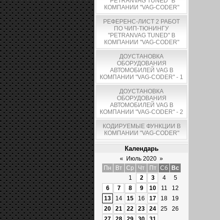
"PETRANVAG TUNED" В
КОМПАНИИ "VAG-CODER"
РЕФЕРЕНС-ЛИСТ 2 РАБОТ
ПО ЧИП-ТЮНИНГУ
"PETRANVAG TUNED" В
КОМПАНИИ "VAG-CODER"
ДОУСТАНОВКА
ОБОРУДОВАНИЯ
АВТОМОБИЛЕЙ VAG В
КОМПАНИИ "VAG-CODER" - 1
ДОУСТАНОВКА
ОБОРУДОВАНИЯ
АВТОМОБИЛЕЙ VAG В
КОМПАНИИ "VAG-CODER" - 2
КОДИРУЕМЫЕ ФУНКЦИИ В
КОМПАНИИ "VAG-CODER"
Календарь
«
Июль 2020
»
Пн
Вт
Ср
Чт
Пт
Сб
Вс
1
2
3
4
5
6
7
8
9
10
11
12
13
14
15
16
17
18
19
20
21
22
23
24
25
26
27
28
29
30
31