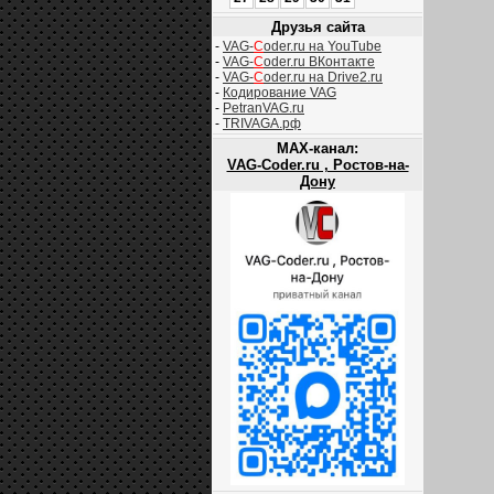
Друзья сайта
-
VAG-
C
oder.ru на YouTube
-
VAG-
C
oder.ru ВКонтакте
-
VAG-
C
oder.ru на Drive2.ru
-
Кодирование VAG
-
PetranVAG.ru
-
TRIVAGA.рф
MAX-канал:
VAG-Coder.ru , Ростов-на-
Дону