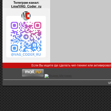
Телеграм-канал:
t.me/VAG_Coder_ru
Если Вы ищите где сделать чип-тюнинг или активирова
V