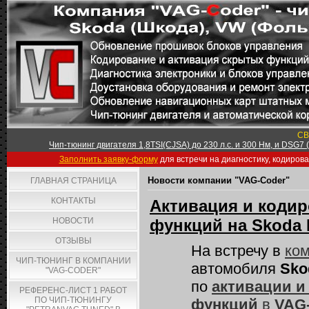
СВ
Чип-тюнинг двигателя 1,8TSI(CJSA) до 230 л.с. и 300 Нм, и DSG7
Заполнить заявку-форму
для встречи на диагностику, кодиров
Новости компании "VAG-Coder"
ГЛАВНАЯ СТРАНИЦА
КОНТАКТЫ
Активация и кодир
НОВОСТИ
функций на Skoda 
ОТЗЫВЫ
На встречу в
ком
ЧИП-ТЮНИНГ В КОМПАНИИ
автомобиля
Sko
"VAG-CODER"
по
активации и
РЕФЕРЕНС-ЛИСТ 1 РАБОТ
ПО ЧИП-ТЮНИНГУ
функций
в
VAG