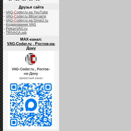
Друзья сайта
-
VAG-
C
oder.ru на YouTube
-
VAG-
C
oder.ru ВКонтакте
-
VAG-
C
oder.ru на Drive2.ru
-
Кодирование VAG
-
PetranVAG.ru
-
TRIVAGA.рф
MAX-канал:
VAG-Coder.ru , Ростов-на-
Дону