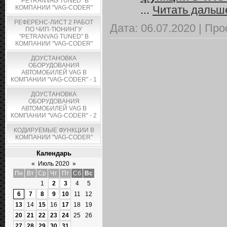
"PETRANVAG TUNED" В
...
Читать дальш
КОМПАНИИ "VAG-CODER"
РЕФЕРЕНС-ЛИСТ 2 РАБОТ
Дата:
06.07.2020
|
Про
ПО ЧИП-ТЮНИНГУ
"PETRANVAG TUNED" В
КОМПАНИИ "VAG-CODER"
ДОУСТАНОВКА
ОБОРУДОВАНИЯ
АВТОМОБИЛЕЙ VAG В
КОМПАНИИ "VAG-CODER" - 1
ДОУСТАНОВКА
ОБОРУДОВАНИЯ
АВТОМОБИЛЕЙ VAG В
КОМПАНИИ "VAG-CODER" - 2
КОДИРУЕМЫЕ ФУНКЦИИ В
КОМПАНИИ "VAG-CODER"
Календарь
«
Июль 2020
»
Пн
Вт
Ср
Чт
Пт
Сб
Вс
1
2
3
4
5
6
7
8
9
10
11
12
13
14
15
16
17
18
19
20
21
22
23
24
25
26
27
28
29
30
31