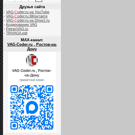
Друзья сайта
-
VAG-
C
oder.ru на YouTube
-
VAG-
C
oder.ru ВКонтакте
-
VAG-
C
oder.ru на Drive2.ru
-
Кодирование VAG
-
PetranVAG.ru
-
TRIVAGA.рф
MAX-канал:
VAG-Coder.ru , Ростов-на-
Дону