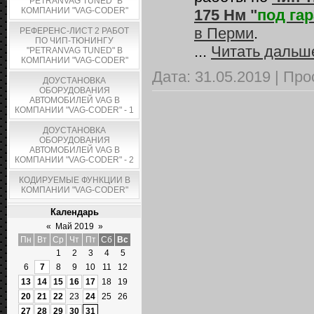
"PETRANVAG TUNED" В
КОМПАНИИ "VAG-CODER"
175 Нм
"
под га
в Перми
.
РЕФЕРЕНС-ЛИСТ 2 РАБОТ
ПО ЧИП-ТЮНИНГУ
...
Читать дальш
"PETRANVAG TUNED" В
КОМПАНИИ "VAG-CODER"
Дата:
31.05.2019
|
Про
ДОУСТАНОВКА
ОБОРУДОВАНИЯ
АВТОМОБИЛЕЙ VAG В
КОМПАНИИ "VAG-CODER" - 1
ДОУСТАНОВКА
ОБОРУДОВАНИЯ
АВТОМОБИЛЕЙ VAG В
КОМПАНИИ "VAG-CODER" - 2
КОДИРУЕМЫЕ ФУНКЦИИ В
КОМПАНИИ "VAG-CODER"
Календарь
«
Май 2019
»
Пн
Вт
Ср
Чт
Пт
Сб
Вс
1
2
3
4
5
6
7
8
9
10
11
12
13
14
15
16
17
18
19
20
21
22
23
24
25
26
27
28
29
30
31