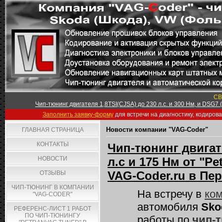
СВ
Чип-тюнинг двигателя 1,8TSI(CJSA) до 230 л.с. и 300 Нм, и DSG7
Заполнить заявку-форму
для встречи на диагностику, кодиров
Новости компании "VAG-Coder"
ГЛАВНАЯ СТРАНИЦА
КОНТАКТЫ
Чип-тюнинг двигат
НОВОСТИ
л.с и 175 Нм от "P
VAG-Coder.ru в Пе
ОТЗЫВЫ
ЧИП-ТЮНИНГ В КОМПАНИИ
На встречу в
ком
"VAG-CODER"
автомобиля
Sko
РЕФЕРЕНС-ЛИСТ 1 РАБОТ
ПО ЧИП-ТЮНИНГУ
работы по
чип-