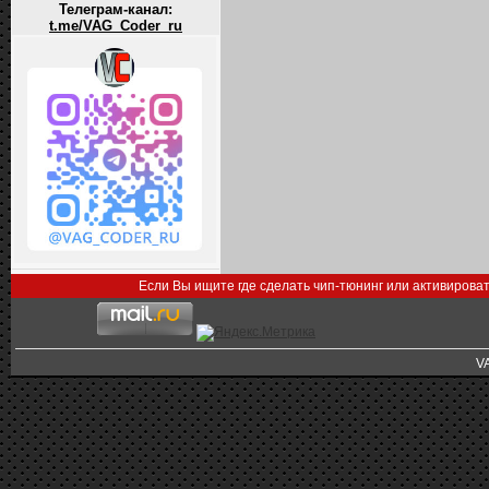
Телеграм-канал:
t.me/VAG_Coder_ru
Если Вы ищите где сделать чип-тюнинг или активирова
V