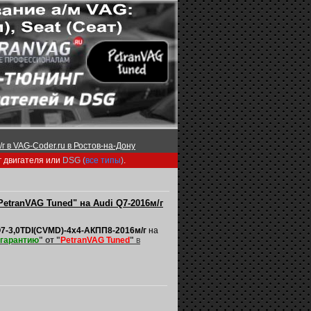
г в VAG-Coder.ru в Ростов-на-Дону
г двигателя или
DSG (
все типы
)
.
PetranVAG Tuned" на Audi Q7-2016м/г
Q7-3,0TDI(CVMD)-4х4-АКПП8-2016м/г
на
 гарантию
" от "
PetranVAG Tuned
"
в