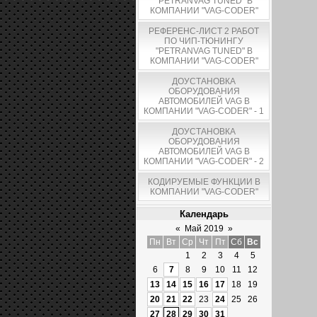
"PETRANVAG TUNED" В
КОМПАНИИ "VAG-CODER"
РЕФЕРЕНС-ЛИСТ 2 РАБОТ
ПО ЧИП-ТЮНИНГУ
"PETRANVAG TUNED" В
КОМПАНИИ "VAG-CODER"
ДОУСТАНОВКА
ОБОРУДОВАНИЯ
АВТОМОБИЛЕЙ VAG В
КОМПАНИИ "VAG-CODER" - 1
ДОУСТАНОВКА
ОБОРУДОВАНИЯ
АВТОМОБИЛЕЙ VAG В
КОМПАНИИ "VAG-CODER" - 2
КОДИРУЕМЫЕ ФУНКЦИИ В
КОМПАНИИ "VAG-CODER"
Календарь
«
Май 2019
»
Пн
Вт
Ср
Чт
Пт
Сб
Вс
1
2
3
4
5
6
7
8
9
10
11
12
13
14
15
16
17
18
19
20
21
22
23
24
25
26
27
28
29
30
31