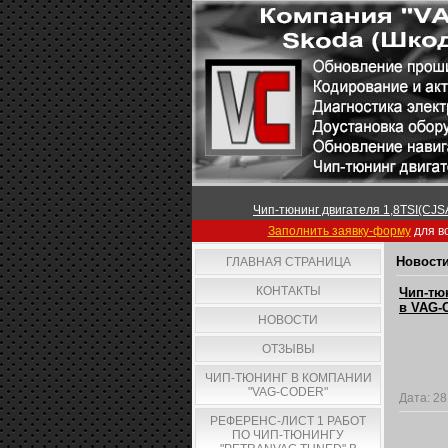
Чип-тюнинг двигателя 1,8TSI(CJSA
Заполнить заявку-форму
для вс
Новости
ГЛАВНАЯ СТРАНИЦА
КОНТАКТЫ
Чип-тюн
в VAG-C
НОВОСТИ
ОТЗЫВЫ
ЧИП-ТЮНИНГ В КОМПАНИИ
"VAG-CODER"
Дата:
28
РЕФЕРЕНС-ЛИСТ 1 РАБОТ
ПО ЧИП-ТЮНИНГУ