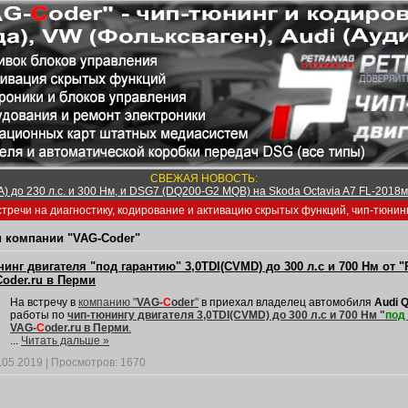
СВЕЖАЯ НОВОСТЬ:
) до 230 л.с. и 300 Нм, и DSG7 (DQ200-G2 MQB) на Skoda Octavia A7 FL-2018м/
тречи на диагностику, кодирование и активацию скрытых функций, чип-тюнин
 компании "VAG-Coder"
инг двигателя "под гарантию" 3,0TDI(CVMD) до 300 л.с и 700 Нм от "
oder.ru в Перми
На встречу в
компанию "
VAG-
C
oder
"
в приехал владелец автомобиля
Audi 
работы по
чип-тюнингу двигателя 3,0TDI(CVMD) до 300 л.с и 700 Нм "
под
VAG-
C
oder.ru
в Перми
.
...
Читать дальше »
.05.2019
|
Просмотров:
1670