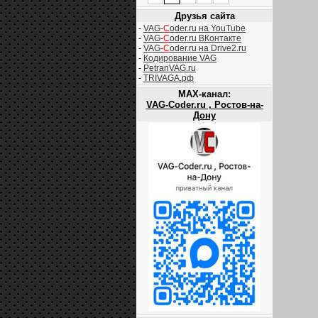
Друзья сайта
-
VAG-
C
oder.ru на YouTube
-
VAG-
C
oder.ru ВКонтакте
-
VAG-
C
oder.ru на Drive2.ru
-
Кодирование VAG
-
PetranVAG.ru
-
TRIVAGA.рф
MAX-канал:
VAG-Coder.ru , Ростов-на-
Дону