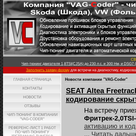
СВ
Чип-тюнинг двигателя 1,8TSI(CJSA) до 230 л.с. и 300 Нм, и DSG7
Заполнить заявку-форму
для встречи на диагностику, кодиров
Новости компании "VAG-Coder"
ГЛАВНАЯ СТРАНИЦА
КОНТАКТЫ
SEAT Altea Freetra
НОВОСТИ
кодирование скрыт
ОТЗЫВЫ
На встречу при
ЧИП-ТЮНИНГ В КОМПАНИИ
Фритрек-2,0TSI
"VAG-CODER"
активацию и ко
РЕФЕРЕНС-ЛИСТ 1 РАБОТ
ПО ЧИП-ТЮНИНГУ
...
Читать дальш