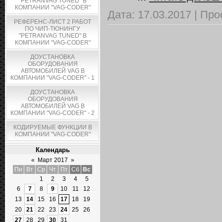
"PETRANVAG TUNED" В
КОМПАНИИ "VAG-CODER"
Дата:
17.03.2017
|
Про
РЕФЕРЕНС-ЛИСТ 2 РАБОТ
ПО ЧИП-ТЮНИНГУ
"PETRANVAG TUNED" В
КОМПАНИИ "VAG-CODER"
ДОУСТАНОВКА
ОБОРУДОВАНИЯ
АВТОМОБИЛЕЙ VAG В
КОМПАНИИ "VAG-CODER" - 1
ДОУСТАНОВКА
ОБОРУДОВАНИЯ
АВТОМОБИЛЕЙ VAG В
КОМПАНИИ "VAG-CODER" - 2
КОДИРУЕМЫЕ ФУНКЦИИ В
КОМПАНИИ "VAG-CODER"
Календарь
«
Март 2017
»
Пн
Вт
Ср
Чт
Пт
Сб
Вс
1
2
3
4
5
6
7
8
9
10
11
12
13
14
15
16
17
18
19
20
21
22
23
24
25
26
27
28
29
30
31