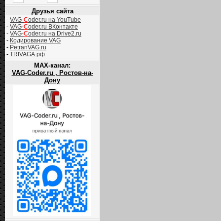
Друзья сайта
-
VAG-
C
oder.ru на YouTube
-
VAG-
C
oder.ru ВКонтакте
-
VAG-
C
oder.ru на Drive2.ru
-
Кодирование VAG
-
PetranVAG.ru
-
TRIVAGA.рф
MAX-канал:
VAG-Coder.ru , Ростов-на-
Дону