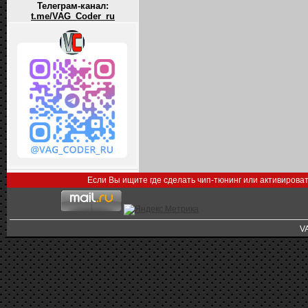
Телеграм-канал:
t.me/VAG_Coder_ru
Если Вы ищите где сделать чип-тюнинг или активирова
V