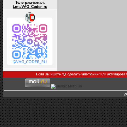
Телеграм-канал:
t.me/VAG_Coder_ru
Если Вы ищите где сделать чип-тюнинг или активирова
V