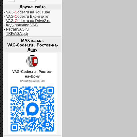
Друзья сайта
-
VAG-
C
oder.ru на YouTube
-
VAG-
C
oder.ru ВКонтакте
-
VAG-
C
oder.ru на Drive2.ru
-
Кодирование VAG
-
PetranVAG.ru
-
TRIVAGA.рф
MAX-канал:
VAG-Coder.ru , Ростов-на-
Дону