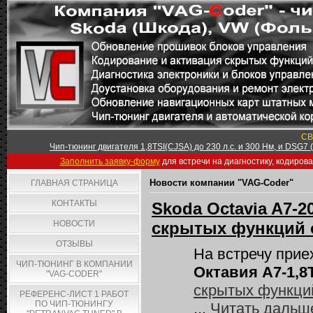
СВ
Чип-тюнинг двигателя 1,8TSI(CJSA) до 230 л.с. и 300 Нм, и DSG7
Заполнить заявку-форму
для встречи на диагностику, кодиров
Новости компании "VAG-Coder"
ГЛАВНАЯ СТРАНИЦА
КОНТАКТЫ
Skoda Octavia A7-2
НОВОСТИ
скрытых функций о
ОТЗЫВЫ
На встречу при
ЧИП-ТЮНИНГ В КОМПАНИИ
Октавия А7-1,8
"VAG-CODER"
скрытых функци
РЕФЕРЕНС-ЛИСТ 1 РАБОТ
ПО ЧИП-ТЮНИНГУ
...
Читать дальш