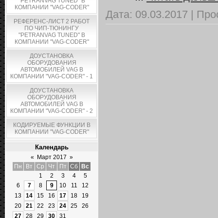
"PETRANVAG TUNED" В
КОМПАНИИ "VAG-CODER"
Дата:
09.03.2017
|
Про
РЕФЕРЕНС-ЛИСТ 2 РАБОТ
ПО ЧИП-ТЮНИНГУ
"PETRANVAG TUNED" В
КОМПАНИИ "VAG-CODER"
ДОУСТАНОВКА
ОБОРУДОВАНИЯ
АВТОМОБИЛЕЙ VAG В
КОМПАНИИ "VAG-CODER" - 1
ДОУСТАНОВКА
ОБОРУДОВАНИЯ
АВТОМОБИЛЕЙ VAG В
КОМПАНИИ "VAG-CODER" - 2
КОДИРУЕМЫЕ ФУНКЦИИ В
КОМПАНИИ "VAG-CODER"
Календарь
«
Март 2017
»
Пн
Вт
Ср
Чт
Пт
Сб
Вс
1
2
3
4
5
6
7
8
9
10
11
12
13
14
15
16
17
18
19
20
21
22
23
24
25
26
27
28
29
30
31