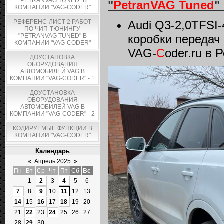
"PETRANVAG TUNED" В
"
PetranVAG Tuned
"
КОМПАНИИ "VAG-CODER"
РЕФЕРЕНС-ЛИСТ 2 РАБОТ
Audi Q3-2,0TFSI
ПО ЧИП-ТЮНИНГУ
"PETRANVAG TUNED" В
коробки передач
КОМПАНИИ "VAG-CODER"
VAG-
C
oder.ru в 
ДОУСТАНОВКА
ОБОРУДОВАНИЯ
АВТОМОБИЛЕЙ VAG В
КОМПАНИИ "VAG-CODER" - 1
ДОУСТАНОВКА
ОБОРУДОВАНИЯ
АВТОМОБИЛЕЙ VAG В
КОМПАНИИ "VAG-CODER" - 2
КОДИРУЕМЫЕ ФУНКЦИИ В
КОМПАНИИ "VAG-CODER"
Календарь
«
Апрель 2025
»
Пн
Вт
Ср
Чт
Пт
Сб
Вс
1
2
3
4
5
6
7
8
9
10
11
12
13
14
15
16
17
18
19
20
21
22
23
24
25
26
27
28
29
30