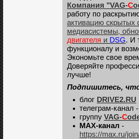
Компания "VAG-
C
o
работу по раскрыти
активацию скрытых 
медиасистемы, обно
двигателя
и
DSG
. И
функционалу и возм
Экономьте свое врем
Доверяйте професс
лучше!
Подпишитесь, что
блог
DRIVE2.RU
телеграм-канал 
группу
VAG-
C
od
MAX-канал
-
https://max.ru/