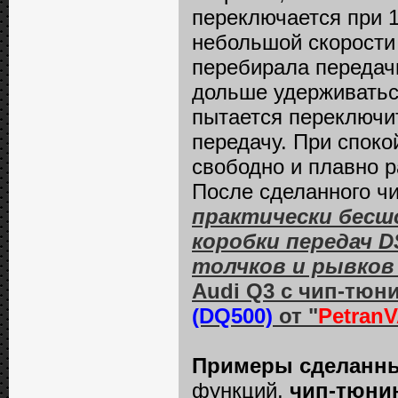
переключается при 1
небольшой скорости 
перебирала передачи
дольше удерживатьс
пытается переключи
передачу. При спок
свободно и плавно р
После сделанного ч
практически бесш
коробки передач DS
толчков и рывков
Audi Q3 с чип-тюн
(DQ500)
от "
Petran
Примеры сделанны
функций,
чип-тюнин