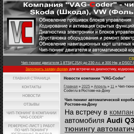
СВ
Чип-тюнинг двигателя 1,8TSI(CJSA) до 230 л.с. и 300 Нм, и DSG7
Заполнить заявку-форму
для встречи на диагностику, кодиров
Новости компании "VAG-Coder"
ГЛАВНАЯ СТРАНИЦА
Главная
»
2025
»
Апрель
»
11
» Чип-тюни
КОНТАКТЫ
Coder.ru в Ростове-на-Дону
НОВОСТИ
Чип-тюнинг автоматической коробки
Ростове-на-Дону
ОТЗЫВЫ
На встречу в
компан
ЧИП-ТЮНИНГ В КОМПАНИИ
"VAG-CODER"
автомобиля
Audi Q3
РЕФЕРЕНС-ЛИСТ 1 РАБОТ
тюнингу автомати
ПО ЧИП-ТЮНИНГУ