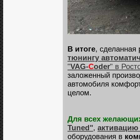
В итоге
, сделанная
тюнингу автомати
"
VAG-
C
oder
" в Рост
заложенный произво
автомобиля комфорт
целом.
Для всех желающи
Tuned"
,
активацию
оборудования в
ком