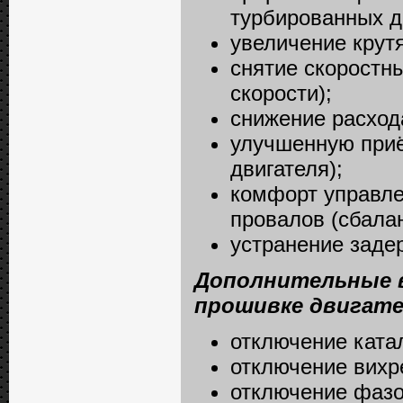
турбированных д
увеличение крутя
снятие скоростн
скорости);
снижение расход
улучшенную приём
двигателя);
комфорт управле
провалов (сбалан
устранение задер
Дополнительные 
прошивке двигате
отключение катал
отключение вихре
отключение фазо