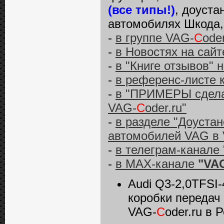
(все типы!)
, доуста
автомобилях Шкода, 
-
в группе VAG-
C
ode
-
в Новостях на сай
-
в "Книге отзывов" 
-
в референс-листе 
-
в "ПРИМЕРЫ сделан
VAG-
C
oder.ru"
-
в разделе "Доуста
автомобилей VAG в
-
в телеграм-канале 
-
в MAX-канале
"VAG
Audi Q3-2,0TFSI
коробки передач
VAG-
C
oder.ru в 