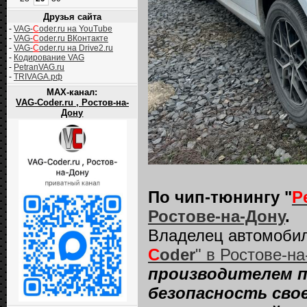
Друзья сайта
-
VAG-
C
oder.ru на YouTube
-
VAG-
C
oder.ru ВКонтакте
-
VAG-
C
oder.ru на Drive2.ru
-
Кодирование VAG
-
PetranVAG.ru
-
TRIVAGA.рф
MAX-канал:
VAG-Coder.ru , Ростов-на-
Дону
По чип-тюнингу "
P
Ростове-на-Дону
.
Владелец автомоби
C
oder
" в Ростове-на
производителем п
безопасность сво