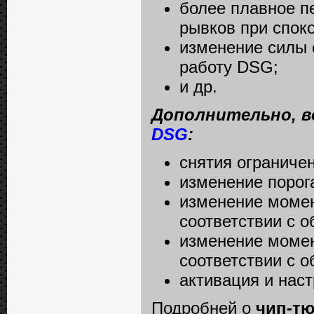
более плавное п
рывков при спок
изменение силы 
работу DSG;
и др.
Дополнительно, в
DSG
:
снятия ограниче
изменение порог
изменение момен
соответствии с о
изменение момен
соответствии с о
активация и наст
Подробней о
чип-тю