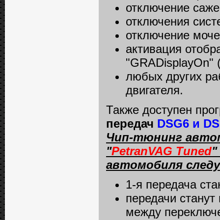
отключение сажев
отключения сист
отключение мочев
активация отобр
"GRADisplayOn"
любых других ра
двигателя.
Также доступен пр
передач
DSG6 и DS
Чип-тюнинг автом
"
PetranVAG Tuned
"
автомобиля след
1-я передача ста
передачи станут
между переключ