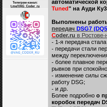
автоматической к
Телеграм-канал:
t.me/VAG_Coder_ru
Tuned
" на Ауди Ку3
Выполнены работ
передач
DSG7 (DQ5
C
oder.ru
в Ростове-
- 1-я передача стала
- передачи стали пе
между переключени
- более плавное пер
рывков при спокойн
- изменение силы с
работу DSG;
- и др.
Более подробно
о п
коробок передач DS