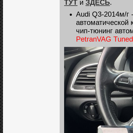
ТУТ
и
ЗДЕСЬ
.
Audi Q3-2014м/г 
автоматической 
чип-тюнинг авто
PetranVAG Tuned