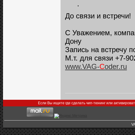
.
До связи и встречи!
С Уважением, компа
Дону
Запись на встречу 
М.т. для связи +7-90
www.VAG-
C
oder.ru
Если Вы ищите где сделать чип-тюнинг или активирова
V