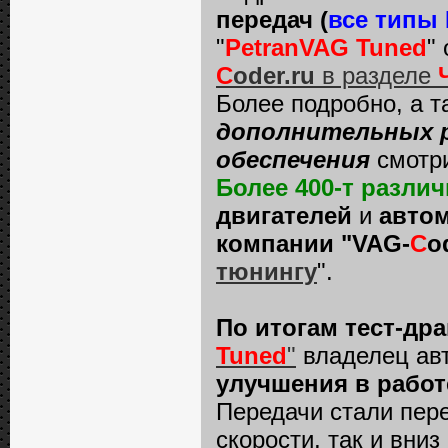
передач (
все типы
"
PetranVAG Tuned
"
C
oder.ru
в разделе
Более подробно, а 
дополнительных р
обеспечения
смотр
Более 400-т разл
двигателей
и
автом
компании "VAG-
C
o
тюнингу
".
По итогам тест-др
Tuned
"
владелец ав
улучшения в работ
Передачи стали пере
скорости, так и вни