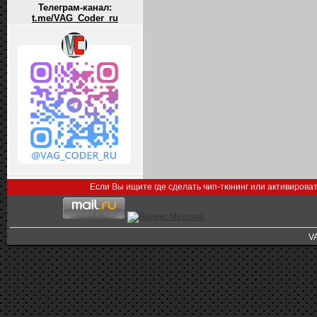
Телеграм-канал:
t.me/VAG_Coder_ru
Если Вы ищите где сделать чип-тюнинг или активирова
V