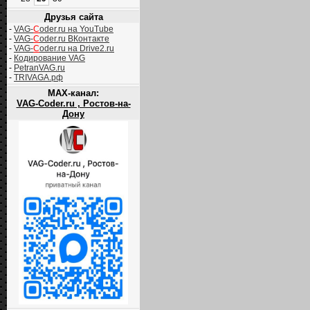
Друзья сайта
-
VAG-
C
oder.ru на YouTube
-
VAG-
C
oder.ru ВКонтакте
-
VAG-
C
oder.ru на Drive2.ru
-
Кодирование VAG
-
PetranVAG.ru
-
TRIVAGA.рф
MAX-канал:
VAG-Coder.ru , Ростов-на-
Дону