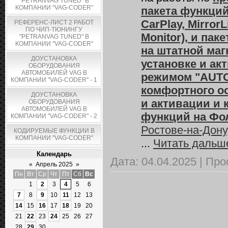
"PETRANVAG TUNED" В
КОМПАНИИ "VAG-CODER"
пакета функций
CarPlay, Mirror
РЕФЕРЕНС-ЛИСТ 2 РАБОТ
ПО ЧИП-ТЮНИНГУ
Monitor), и пак
"PETRANVAG TUNED" В
КОМПАНИИ "VAG-CODER"
на штатной маг
ДОУСТАНОВКА
установке и ак
ОБОРУДОВАНИЯ
АВТОМОБИЛЕЙ VAG В
режимом "AUTO
КОМПАНИИ "VAG-CODER" - 1
комфортного о
ДОУСТАНОВКА
и активации и
ОБОРУДОВАНИЯ
АВТОМОБИЛЕЙ VAG В
функций
на Фо
КОМПАНИИ "VAG-CODER" - 2
Ростове-на-Дону
КОДИРУЕМЫЕ ФУНКЦИИ В
КОМПАНИИ "VAG-CODER"
...
Читать дальш
Календарь
Дата:
04.04.2025
|
Про
«
Апрель 2025
»
Пн
Вт
Ср
Чт
Пт
Сб
Вс
1
2
3
4
5
6
7
8
9
10
11
12
13
14
15
16
17
18
19
20
21
22
23
24
25
26
27
28
29
30