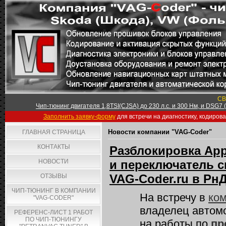
СВ
Чип-тюнинг двигателя 1,8TSI(CJSA) до 230 л.с. и 300 Нм, и DSG7
Заполнить заявку-форму
для встречи на диагностику, кодиров
Новости компании "VAG-Coder"
ГЛАВНАЯ СТРАНИЦА
КОНТАКТЫ
Разблокировка App-
НОВОСТИ
и переключатель с
VAG-Coder.ru в Рн
ОТЗЫВЫ
ЧИП-ТЮНИНГ В КОМПАНИИ
На встречу в
ком
"VAG-CODER"
владелец автом
РЕФЕРЕНС-ЛИСТ 1 РАБОТ
ПО ЧИП-ТЮНИНГУ
на работы по
пр