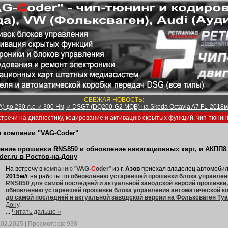
СВЕЖАЯ НОВОСТЬ:
) до 230 л.с. и 300 Нм, и DSG7 (DQ200-G2 MQB) на Skoda Octavia A7 FL-2018м/
тречи на диагностику, кодирование и активацию скрытых функций, чип-тюнин
 компании "VAG-Coder"
ение прошивки RNS850 и обновление навигационных карт, и АКПП8 (
er.ru в Ростов-на-Дону
На встречу в
компанию "
VAG-
C
oder
"
из г.
Азов
приехал владелец автомоби
2015м/г
на работы по
обновлению устаревшей прошивки блока управлен
RNS850 для самой последней и актуальной заводской версий прошивки,
обновлению устаревшей прошивки блока управления автоматической ко
до самой последней и актуальной заводской версии на Фольксваген Ту
Дону
.
...
Читать дальше »
.02.2025
|
Просмотров:
938