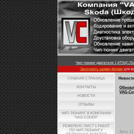
Чип-тюнинг двигателя 1,8TSI(CJSA
Заполнить заявку-форму
для вс
Новости
ГЛАВНАЯ СТРАНИЦА
КОНТАКТЫ
Обновл
VAG-Cod
НОВОСТИ
ОТЗЫВЫ
ЧИП-ТЮНИНГ В КОМПАНИИ
"VAG-CODER"
РЕФЕРЕНС-ЛИСТ 1 РАБОТ
ПО ЧИП-ТЮНИНГУ
Дата:
11