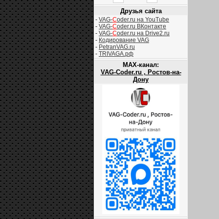
Друзья сайта
-
VAG-
C
oder.ru на YouTube
-
VAG-
C
oder.ru ВКонтакте
-
VAG-
C
oder.ru на Drive2.ru
-
Кодирование VAG
-
PetranVAG.ru
-
TRIVAGA.рф
MAX-канал:
VAG-Coder.ru , Ростов-на-
Дону