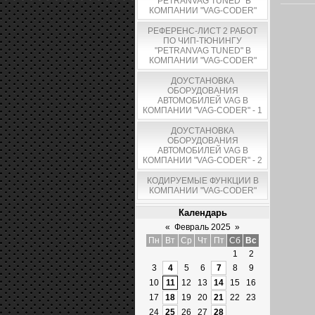
"PETRANVAG TUNED" В
КОМПАНИИ "VAG-CODER"
РЕФЕРЕНС-ЛИСТ 2 РАБОТ
ПО ЧИП-ТЮНИНГУ
"PETRANVAG TUNED" В
КОМПАНИИ "VAG-CODER"
ДОУСТАНОВКА
ОБОРУДОВАНИЯ
АВТОМОБИЛЕЙ VAG В
КОМПАНИИ "VAG-CODER" - 1
ДОУСТАНОВКА
ОБОРУДОВАНИЯ
АВТОМОБИЛЕЙ VAG В
КОМПАНИИ "VAG-CODER" - 2
КОДИРУЕМЫЕ ФУНКЦИИ В
КОМПАНИИ "VAG-CODER"
Календарь
«
Февраль 2025
»
Пн
Вт
Ср
Чт
Пт
Сб
Вс
1
2
3
4
5
6
7
8
9
10
11
12
13
14
15
16
17
18
19
20
21
22
23
24
25
26
27
28