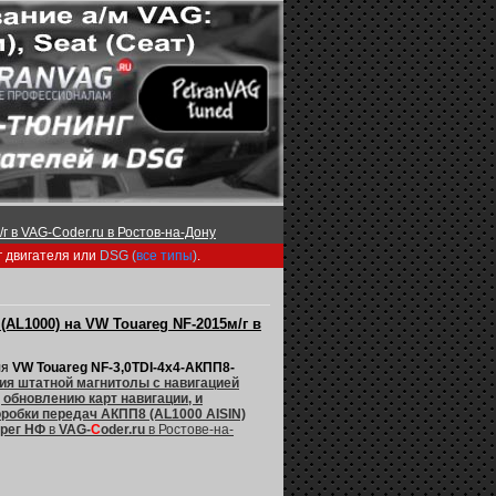
г в VAG-Coder.ru в Ростов-на-Дону
г двигателя или
DSG (
все типы
)
.
AL1000) на VW Touareg NF-2015м/г в
ля
VW Touareg NF-3,0TDI-4х4-АКПП8-
ия штатной магнитолы с навигацией
 обновлению карт навигации, и
робки передач АКПП8 (AL1000 AISIN)
арег НФ
в
VAG-
C
oder.ru
в Ростове-на-