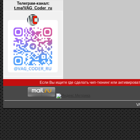
Телеграм-канал:
t.me/VAG_Coder_ru
Если Вы ищите где сделать чип-тюнинг или активирова
V