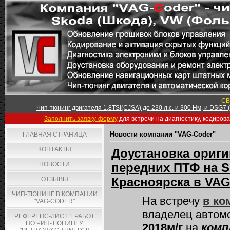
СВ
Чип-тюнинг двигателя 1,8TSI(CJSA) до 230 л.с. и 300 Нм, и DSG7
Заполнить заявку-форму
для встречи на диагностику, кодиров
Новости компании "VAG-Coder"
ГЛАВНАЯ СТРАНИЦА
КОНТАКТЫ
Доустановка ориг
НОВОСТИ
передних ПТФ на Sk
Красноярска в VAG
ОТЗЫВЫ
ЧИП-ТЮНИНГ В КОМПАНИИ
На встречу
в ко
"VAG-CODER"
владелец авто
РЕФЕРЕНС-ЛИСТ 1 РАБОТ
ПО ЧИП-ТЮНИНГУ
2018м/г
на
комп