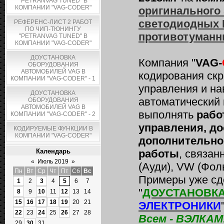
"PETRANVAG TUNED" В
КОМПАНИИ "VAG-CODER"
оригинального 
светодиодных 
РЕФЕРЕНС-ЛИСТ 2 РАБОТ
ПО ЧИП-ТЮНИНГУ
противотуманн
"PETRANVAG TUNED" В
КОМПАНИИ "VAG-CODER"
ДОУСТАНОВКА
Компания "
VAG-
ОБОРУДОВАНИЯ
АВТОМОБИЛЕЙ VAG В
кодирования ск
КОМПАНИИ "VAG-CODER" - 1
управления и на
ДОУСТАНОВКА
автоматический 
ОБОРУДОВАНИЯ
АВТОМОБИЛЕЙ VAG В
выполнять
рабо
КОМПАНИИ "VAG-CODER" - 2
управления, д
КОДИРУЕМЫЕ ФУНКЦИИ В
КОМПАНИИ "VAG-CODER"
дополнительног
Календарь
работы
, связан
«
Июль 2019
»
(Ауди), VW (Фоль
Пн
Вт
Ср
Чт
Пт
Сб
Вс
Примеры уже сде
1
2
3
4
5
6
7
"
ДОУСТАНОВК
8
9
10
11
12
13
14
15
16
17
18
19
20
21
ЭЛЕКТРОНИКИ
22
23
24
25
26
27
28
Всем - ВЭЛКАМ
29
30
31