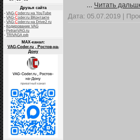
...
Читать дальш
Друзья сайта
-
VAG-
C
oder.ru на YouTube
Дата:
05.07.2019
|
Про
-
VAG-
C
oder.ru ВКонтакте
-
VAG-
C
oder.ru на Drive2.ru
-
Кодирование VAG
-
PetranVAG.ru
-
TRIVAGA.рф
MAX-канал:
VAG-Coder.ru , Ростов-на-
Дону