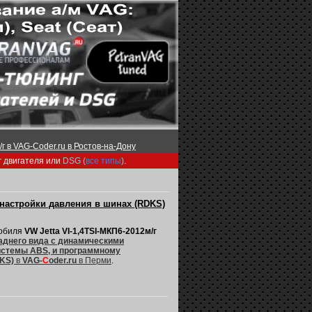
г в VAG-Coder.ru в Ростов-на-Дону
г двигателя или
DSG (
все типы
)
.
настройки давления в шинах (RDKS)
мобиля
VW Jetta VI-1,4TSI-МКП6-2012м/г
аднего вида с динамическими
истемы ABS, и программному
KS)
в
VAG-
C
oder.ru
в Перми
.