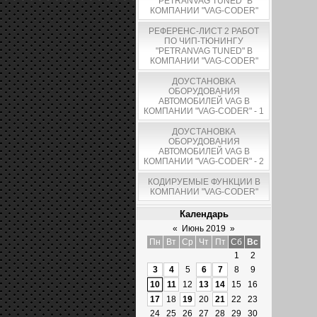
"PETRANVAG TUNED" В
КОМПАНИИ "VAG-CODER"
РЕФЕРЕНС-ЛИСТ 2 РАБОТ
ПО ЧИП-ТЮНИНГУ
"PETRANVAG TUNED" В
КОМПАНИИ "VAG-CODER"
ДОУСТАНОВКА
ОБОРУДОВАНИЯ
АВТОМОБИЛЕЙ VAG В
КОМПАНИИ "VAG-CODER" - 1
ДОУСТАНОВКА
ОБОРУДОВАНИЯ
АВТОМОБИЛЕЙ VAG В
КОМПАНИИ "VAG-CODER" - 2
КОДИРУЕМЫЕ ФУНКЦИИ В
КОМПАНИИ "VAG-CODER"
Календарь
«
Июнь 2019
»
Пн
Вт
Ср
Чт
Пт
Сб
Вс
1
2
3
4
5
6
7
8
9
10
11
12
13
14
15
16
17
18
19
20
21
22
23
24
25
26
27
28
29
30