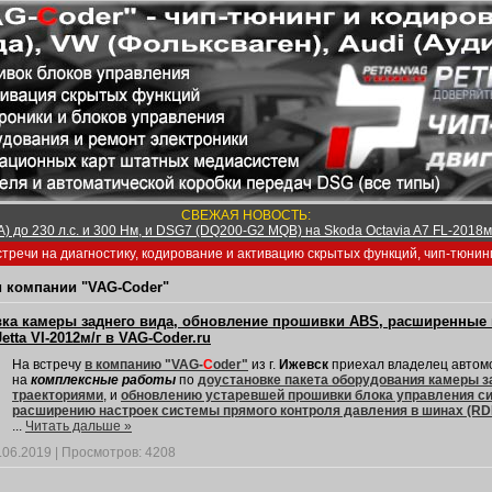
СВЕЖАЯ НОВОСТЬ:
) до 230 л.с. и 300 Нм, и DSG7 (DQ200-G2 MQB) на Skoda Octavia A7 FL-2018м/
тречи на диагностику, кодирование и активацию скрытых функций, чип-тюнин
 компании "VAG-Coder"
вка камеры заднего вида, обновление прошивки ABS, расширенные 
etta VI-2012м/г в VAG-Coder.ru
На встречу
в компанию "VAG-
C
oder"
из г.
Ижевск
приехал владелец авто
на
комплексные работы
по
доустановке пакета оборудования камеры з
траекториями
, и
обновлению устаревшей прошивки блока управления с
расширению настроек системы прямого контроля давления в шинах (RD
...
Читать дальше »
.06.2019
|
Просмотров:
4208