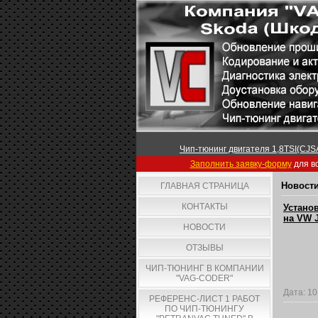
Чип-тюнинг двигателя 1,8TSI(CJSA
Заполнить заявку-форму
для вс
Новости
ГЛАВНАЯ СТРАНИЦА
КОНТАКТЫ
Устано
на VW J
НОВОСТИ
ОТЗЫВЫ
ЧИП-ТЮНИНГ В КОМПАНИИ
"VAG-CODER"
Дата:
10
РЕФЕРЕНС-ЛИСТ 1 РАБОТ
ПО ЧИП-ТЮНИНГУ