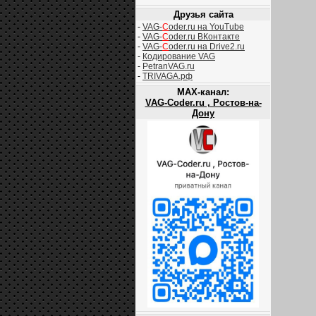
Друзья сайта
-
VAG-
C
oder.ru на YouTube
-
VAG-
C
oder.ru ВКонтакте
-
VAG-
C
oder.ru на Drive2.ru
-
Кодирование VAG
-
PetranVAG.ru
-
TRIVAGA.рф
MAX-канал:
VAG-Coder.ru , Ростов-на-
Дону