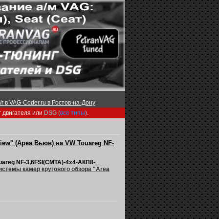
г в VAG-Coder.ru в Ростов-на-Дону
г двигателя или
DSG (
все типы
)
.
iew" (Ареа Вьюв) на VW Touareg NF-
uareg NF-3,6FSI(CMTA)-4х4-АКП8-
истемы камер кругового обзора "Area