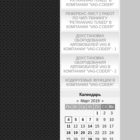
"PETRANVAG TUNED" В
КОМПАНИИ "VAG-CODER"
РЕФЕРЕНС-ЛИСТ 2 РАБОТ
ПО ЧИП-ТЮНИНГУ
"PETRANVAG TUNED" В
КОМПАНИИ "VAG-CODER"
ДОУСТАНОВКА
ОБОРУДОВАНИЯ
АВТОМОБИЛЕЙ VAG В
КОМПАНИИ "VAG-CODER" - 1
ДОУСТАНОВКА
ОБОРУДОВАНИЯ
АВТОМОБИЛЕЙ VAG В
КОМПАНИИ "VAG-CODER" - 2
КОДИРУЕМЫЕ ФУНКЦИИ В
КОМПАНИИ "VAG-CODER"
Календарь
«
Март 2019
»
Пн
Вт
Ср
Чт
Пт
Сб
Вс
1
2
3
4
5
6
7
8
9
10
11
12
13
14
15
16
17
18
19
20
21
22
23
24
25
26
27
28
29
30
31