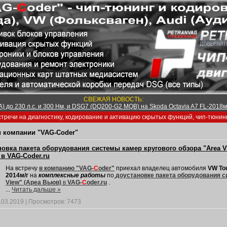
СВЕЖАЯ НОВОСТЬ:
) до 230 л.с. и 300 Нм, и DSG7 (DQ200-G2 MQB) на Skoda Octavia A7 FL-2018м/
тречи на диагностику, кодирование и активацию скрытых функций, чип-тюнин
 компании "VAG-Coder"
новка пакета оборудования системы камер кругового обзора "Area V
 в VAG-Coder.ru
На встречу
в компанию "VAG-
C
oder"
приехал владелец автомобиля
VW To
2014м/г
на
комплексные работы
по
доустановке пакета оборудования с
View" (Ареа Вьюв)
в
VAG-
C
oder.ru
.
...
Читать дальше »
.03.2019
|
Просмотров:
7473