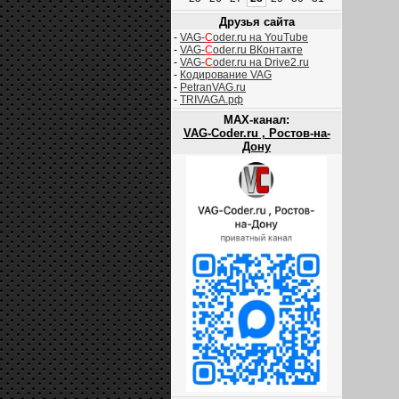
Друзья сайта
-
VAG-
C
oder.ru на YouTube
-
VAG-
C
oder.ru ВКонтакте
-
VAG-
C
oder.ru на Drive2.ru
-
Кодирование VAG
-
PetranVAG.ru
-
TRIVAGA.рф
MAX-канал:
VAG-Coder.ru , Ростов-на-
Дону