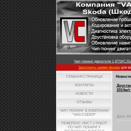
Чип-тюнинг двигателя 1,8TSI(CJSA
Заполнить заявку-форму
для вс
Новости
ГЛАВНАЯ СТРАНИЦА
КОНТАКТЫ
Доуста
2014м/г
НОВОСТИ
ОТЗЫВЫ
ЧИП-ТЮНИНГ В КОМПАНИИ
"VAG-CODER"
Дата:
04
РЕФЕРЕНС-ЛИСТ 1 РАБОТ
ПО ЧИП-ТЮНИНГУ