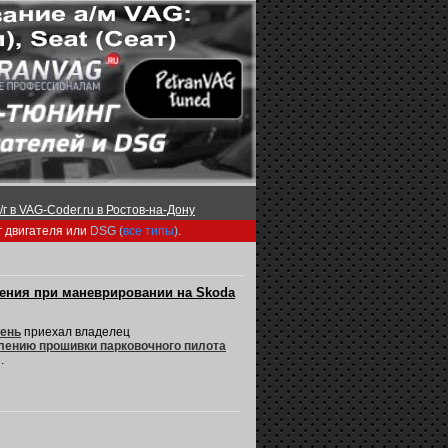
г в VAG-Coder.ru в Ростов-на-Дону
г двигателя или
DSG (
все типы
)
.
жения при маневрировании на Skoda
мень
приехал владелец
лению прошивки парковочного пилота
.