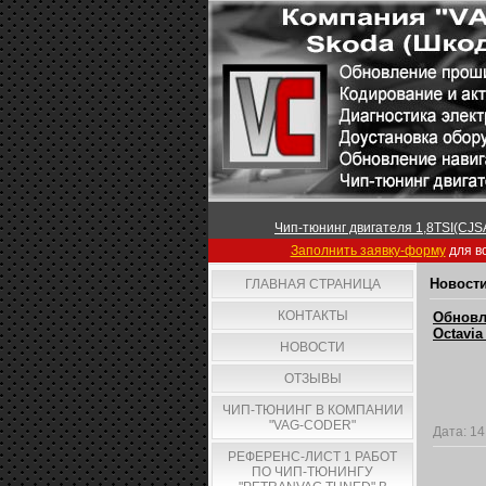
Чип-тюнинг двигателя 1,8TSI(CJSA
Заполнить заявку-форму
для вс
Новости
ГЛАВНАЯ СТРАНИЦА
КОНТАКТЫ
Обновл
Octavia
НОВОСТИ
ОТЗЫВЫ
ЧИП-ТЮНИНГ В КОМПАНИИ
"VAG-CODER"
Дата:
14
РЕФЕРЕНС-ЛИСТ 1 РАБОТ
ПО ЧИП-ТЮНИНГУ