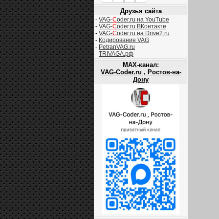
Друзья сайта
-
VAG-
C
oder.ru на YouTube
-
VAG-
C
oder.ru ВКонтакте
-
VAG-
C
oder.ru на Drive2.ru
-
Кодирование VAG
-
PetranVAG.ru
-
TRIVAGA.рф
MAX-канал:
VAG-Coder.ru , Ростов-на-
Дону