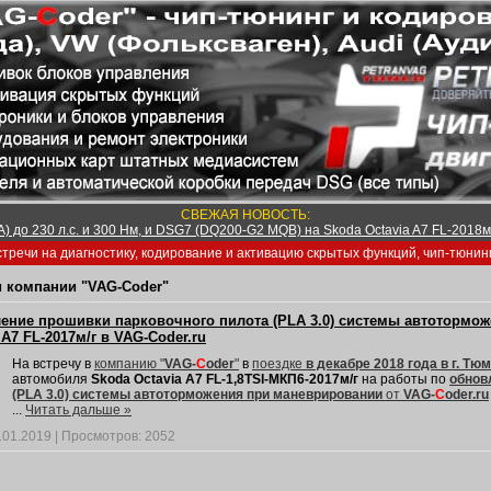
СВЕЖАЯ НОВОСТЬ:
) до 230 л.с. и 300 Нм, и DSG7 (DQ200-G2 MQB) на Skoda Octavia A7 FL-2018м/
тречи на диагностику, кодирование и активацию скрытых функций, чип-тюнин
 компании "VAG-Coder"
ение прошивки парковочного пилота (PLA 3.0) системы автотормо
 A7 FL-2017м/г в VAG-Coder.ru
На встречу в
компанию "
VAG-
C
oder
"
в
поездке
в декабре 2018 года в г. Тю
автомобиля
Skoda Octavia A7 FL-1,8TSI-МКП6-2017м/г
на работы по
обнов
(PLA 3.0) системы автоторможения при маневрировании
от
VAG-
C
oder.ru
...
Читать дальше »
.01.2019
|
Просмотров:
2052