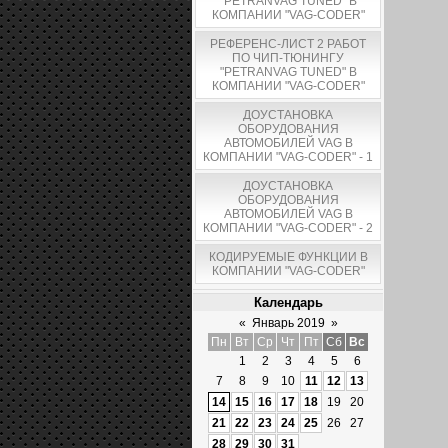
"PETRANVAG TUNED" В
КОМПАНИИ "VAG-CODER"
РЕФЕРЕНС-ЛИСТ 2 РАБОТ
ПО ЧИП-ТЮНИНГУ
"PETRANVAG TUNED" В
КОМПАНИИ "VAG-CODER"
ДОУСТАНОВКА
ОБОРУДОВАНИЯ
АВТОМОБИЛЕЙ VAG В
КОМПАНИИ "VAG-CODER" - 1
ДОУСТАНОВКА
ОБОРУДОВАНИЯ
АВТОМОБИЛЕЙ VAG В
КОМПАНИИ "VAG-CODER" - 2
КОДИРУЕМЫЕ ФУНКЦИИ В
КОМПАНИИ "VAG-CODER"
Календарь
«
Январь 2019
»
Пн
Вт
Ср
Чт
Пт
Сб
Вс
1
2
3
4
5
6
7
8
9
10
11
12
13
14
15
16
17
18
19
20
21
22
23
24
25
26
27
28
29
30
31