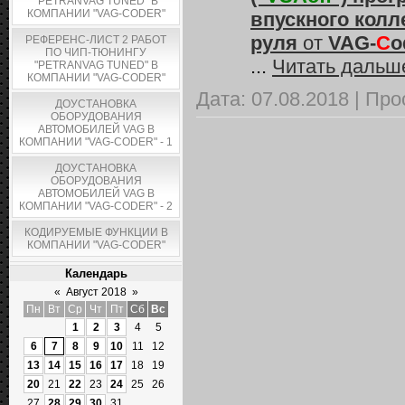
"PETRANVAG TUNED" В
КОМПАНИИ "VAG-CODER"
впускного колле
руля
от
VAG-
C
o
РЕФЕРЕНС-ЛИСТ 2 РАБОТ
ПО ЧИП-ТЮНИНГУ
...
Читать дальш
"PETRANVAG TUNED" В
КОМПАНИИ "VAG-CODER"
Дата:
07.08.2018
|
Про
ДОУСТАНОВКА
ОБОРУДОВАНИЯ
АВТОМОБИЛЕЙ VAG В
КОМПАНИИ "VAG-CODER" - 1
ДОУСТАНОВКА
ОБОРУДОВАНИЯ
АВТОМОБИЛЕЙ VAG В
КОМПАНИИ "VAG-CODER" - 2
КОДИРУЕМЫЕ ФУНКЦИИ В
КОМПАНИИ "VAG-CODER"
Календарь
«
Август 2018
»
Пн
Вт
Ср
Чт
Пт
Сб
Вс
1
2
3
4
5
6
7
8
9
10
11
12
13
14
15
16
17
18
19
20
21
22
23
24
25
26
27
28
29
30
31