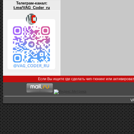
Телеграм-канал:
t.me/VAG_Coder_ru
Если Вы ищите где сделать чип-тюнинг или активирова
V