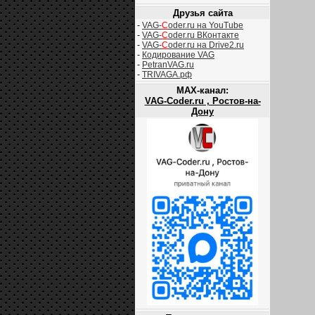
Друзья сайта
-
VAG-
C
oder.ru на YouTube
-
VAG-
C
oder.ru ВКонтакте
-
VAG-
C
oder.ru на Drive2.ru
-
Кодирование VAG
-
PetranVAG.ru
-
TRIVAGA.рф
MAX-канал:
VAG-Coder.ru , Ростов-на-
Дону