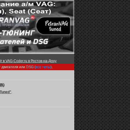
г в VAG-Coder.ru в Ростов-на-Дону
г двигателя или
DSG (
все типы
)
.
WA)
Tuned"
.