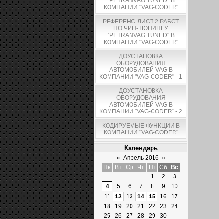
"PETRANVAG TUNED" В
КОМПАНИИ "VAG-CODER"
РЕФЕРЕНС-ЛИСТ 2 РАБОТ
ПО ЧИП-ТЮНИНГУ
"PETRANVAG TUNED" В
КОМПАНИИ "VAG-CODER"
ДОУСТАНОВКА
ОБОРУДОВАНИЯ
АВТОМОБИЛЕЙ VAG В
КОМПАНИИ "VAG-CODER" - 1
ДОУСТАНОВКА
ОБОРУДОВАНИЯ
АВТОМОБИЛЕЙ VAG В
КОМПАНИИ "VAG-CODER" - 2
КОДИРУЕМЫЕ ФУНКЦИИ В
КОМПАНИИ "VAG-CODER"
Календарь
«
Апрель 2016
»
Пн
Вт
Ср
Чт
Пт
Сб
Вс
1
2
3
4
5
6
7
8
9
10
11
12
13
14
15
16
17
18
19
20
21
22
23
24
25
26
27
28
29
30