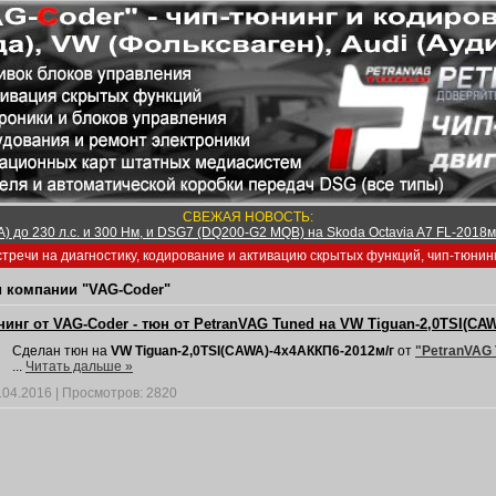
СВЕЖАЯ НОВОСТЬ:
) до 230 л.с. и 300 Нм, и DSG7 (DQ200-G2 MQB) на Skoda Octavia A7 FL-2018м/
тречи на диагностику, кодирование и активацию скрытых функций, чип-тюнин
 компании "VAG-Coder"
инг от VAG-Coder - тюн от PetranVAG Tuned на VW Tiguan-2,0TSI(CA
Сделан тюн на
VW Tiguan-2,0TSI(CAWA)-4x4АККП6-2012м/г
от
"PetranVAG 
...
Читать дальше »
.04.2016
|
Просмотров:
2820