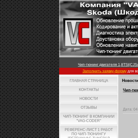
Чип-тюнинг двигателя 1,8TSI(CJSA
Заполнить заявку-форму
для вс
Новости
ГЛАВНАЯ СТРАНИЦА
КОНТАКТЫ
Чип-тюн
НОВОСТИ
ОТЗЫВЫ
Дата:
04
ЧИП-ТЮНИНГ В КОМПАНИИ
"VAG-CODER"
РЕФЕРЕНС-ЛИСТ 1 РАБОТ
ПО ЧИП-ТЮНИНГУ