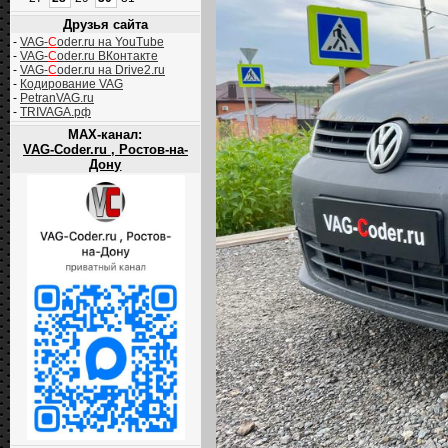
Друзья сайта
-
VAG-
C
oder.ru на YouTube
-
VAG-
C
oder.ru ВКонтакте
-
VAG-
C
oder.ru на Drive2.ru
-
Кодирование VAG
-
PetranVAG.ru
-
TRIVAGA.рф
MAX-канал:
VAG-Coder.ru , Ростов-на-
Дону