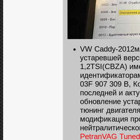
VW Caddy-2012м/
устаревшей верс
1,2TSI(CBZA) им
идентификаторам
03F 907 309 B, 
последней и акт
обновление уста
тюнинг двигателя
модификация про
нейтралитическог
PetranVAG Tuned