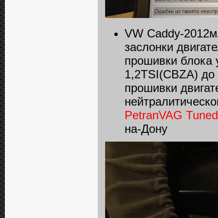
VW Caddy-2012м/
заслонки двигат
прошивки блока 
1,2TSI(CBZA) до
прошивки двигат
нейтралитическог
PetranVAG Tuned
на-Дону