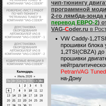
"PETRANVAG TUNED" В
чип-тюнингу двигат
КОМПАНИИ "VAG-CODER"
программной моди
РЕФЕРЕНС-ЛИСТ 2 РАБОТ
ПО ЧИП-ТЮНИНГУ
2-го лямбда-зонда 
"PETRANVAG TUNED" В
КОМПАНИИ "VAG-CODER"
перевод ЕВРО-2
) о
ДОУСТАНОВКА
VAG-
C
oder.ru
в Рост
ОБОРУДОВАНИЯ
АВТОМОБИЛЕЙ VAG В
VW Caddy-1,2TSI
КОМПАНИИ "VAG-CODER" - 1
прошивки блока 
ДОУСТАНОВКА
ОБОРУДОВАНИЯ
1,2TSI(CBZA) до
АВТОМОБИЛЕЙ VAG В
КОМПАНИИ "VAG-CODER" - 2
прошивки двигат
КОДИРУЕМЫЕ ФУНКЦИИ В
нейтралитическог
КОМПАНИИ "VAG-CODER"
PetranVAG Tuned
Календарь
«
Июль 2026
»
на-Дону
Пн
Вт
Ср
Чт
Пт
Сб
Вс
1
2
3
4
5
6
7
8
9
10
11
12
13
14
15
16
17
18
19
20
21
22
23
24
25
26
27
28
29
30
31