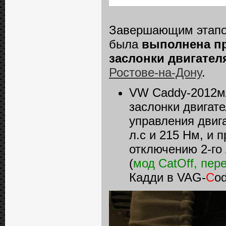
Завершающим этап
была
выполнена пр
заслонки двигател
Ростове-на-Дону
.
VW Caddy-2012м/
заслонки двигат
управления двига
л.с и 215 Нм, и
отключению 2-го
(
мод CatOff, пе
Кадди в VAG-
C
od