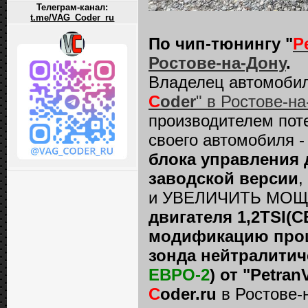
Телеграм-канал:
t.me/VAG_Coder_ru
По чип-тюнингу "
P
Ростове-на-Дону
.
Владелец автомоби
C
oder
" в Ростове-на
производителем пот
своего автомобиля 
блока управления 
заводской версии
,
и УВЕЛИЧИТЬ МОЩ
двигателя 1,2TSI(C
модификацию прош
зонда нейтралитич
ЕВРО-2
) от "Petra
C
oder.ru
в Ростове-