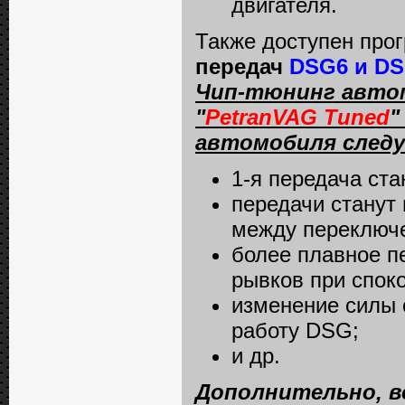
двигателя.
Также доступен пр
передач
DSG6 и DS
Чип-тюнинг автом
"
PetranVAG Tuned
"
автомобиля след
1-я передача ста
передачи станут
между переключ
более плавное п
рывков при спок
изменение силы 
работу DSG;
и др.
Дополнительно, в