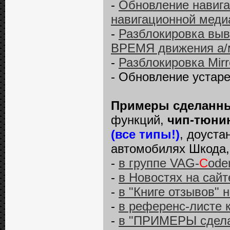
-
Обновление навига
навигационной меди
-
Разблокировка выв
ВРЕМЯ движения а/м 
-
Разблокировка Mirro
- Обновление устар
Примеры сделанны
функций,
чип-тюнин
(все типы!)
, доуста
автомобилях Шкода, 
-
в группе VAG-
C
ode
-
в Новостях на сай
-
в "Книге отзывов" 
-
в референс-листе 
-
в "ПРИМЕРЫ сделан