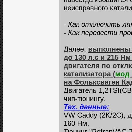
неисправного катали
-
Как отключить ля
-
Как перевести пр
Далее,
выполнены р
до 130 л.с и 215 
двигателя по откл
катализатора (
мод 
на Фольксваген Ка
Двигатель 1,2TSI(CB
чип-тюнингу.
Тех. данные:
VW Caddy (2K/2C), да
160 Нм.
Тюнинг "PetranVAG T