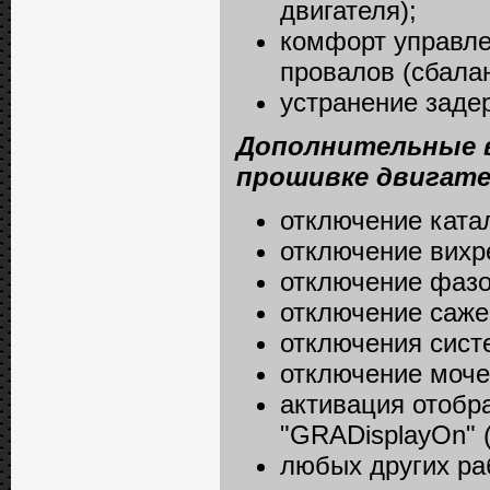
двигателя);
комфорт управле
провалов (сбалан
устранение задер
Дополнительные 
прошивке двигате
отключение катал
отключение вихре
отключение фазо
отключение сажев
отключения сист
отключение мочев
активация отобр
"GRADisplayOn"
любых других ра