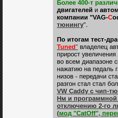
Более 400-т разл
двигателей
и
автом
компании "VAG-
C
o
тюнингу
".
По итогам тест-др
Tuned
"
владелец ав
прирост увеличения
во всем диапазоне с
нажатию на педаль г
низов - передачи ст
разгон стал стал бо
VW Caddy с чип-тюн
Нм и программной
отключению 2-го л
(
мод "CatOff", пер