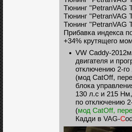
Тюнинг "PetranVAG T
Тюнинг "PetranVAG T
Тюнинг "PetranVAG T
Прибавка индекса п
+34% крутящего мом
VW Caddy-2012м/
двигателя и про
отключению 2-го
(мод CatOff, пе
блока управления
130 л.с и 215 Н
по отключению 2
(
мод CatOff, пе
Кадди в VAG-
C
od