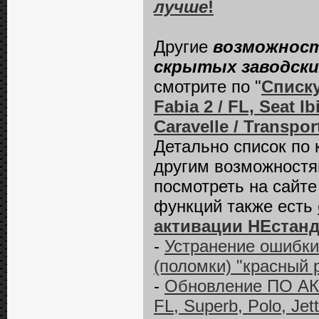
лучше
!
Другие
возможност
скрытых заводски
смотрите по "
Списк
Fabia 2 / FL, Seat 
Caravelle / Transpor
Детально список по
другим возможност
посмотреть на сайт
функций также есть
активации НЕстан
-
Устранение ошибки
(поломки) "красный 
-
Обновление ПО АКП
FL, Superb, Polo, Jet