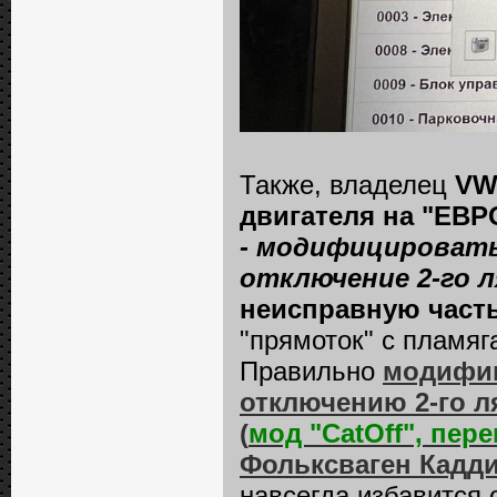
Также, владелец
VW
двигателя на "ЕВРО
- модифицировать
отключение 2-го 
неисправную часть
"прямоток" с пламяг
Правильно
модифиц
отключению 2-го л
(
мод "CatOff", пер
Фольксваген Кадд
навсегда избавится 