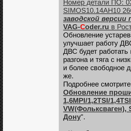
Номер детали ПО: 03
SIMOS10.14AH10 26
заводской версии
VAG-
C
oder.ru
в Рост
Обновление устарев
улучшает работу ДВС
ДВС будет работать
разгона и тяга с ни
и более свободное д
же.
Подробнее смотрите 
Обновление проши
1,6MPI/1,2TSI/1,4TS
VW(Фольксваген), S
Дону
".