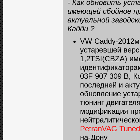
-
Как обновить уст
имеющей сбойное пр
актуальной заводск
Кадди ?
VW Caddy-2012м/
устаревшей верс
1,2TSI(CBZA) им
идентификаторам
03F 907 309 B, 
последней и акт
обновление уста
тюнинг двигателя
модификация про
нейтралитическог
PetranVAG Tuned
на-Дону