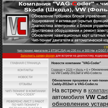
СВ
Чип-тюнинг двигателя 1,8TSI(CJSA) до 230 л.с. и 300 Нм, и DSG7
Заполнить заявку-форму
для встречи на диагностику, кодиров
Новости компании "VAG-Coder"
ГЛАВНАЯ СТРАНИЦА
Главная
»
2026
»
Июль
»
6
» Обновление 
КОНТАКТЫ
на VW Caddy-2012м/г в VAG-Coder.ru
НОВОСТИ
Обновление прошивки и чип-тюнинг 
Caddy-2012м/г в VAG-Coder.ru
ОТЗЫВЫ
На встречу в
компан
ЧИП-ТЮНИНГ В КОМПАНИИ
"VAG-CODER"
автомобиля
VW Cad
РЕФЕРЕНС-ЛИСТ 1 РАБОТ
обновлению устар
ПО ЧИП-ТЮНИНГУ