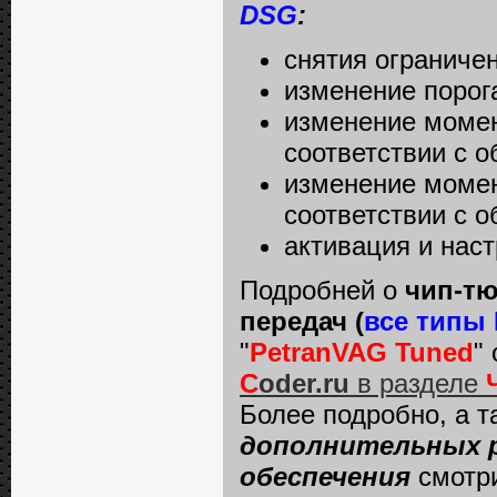
DSG
:
снятия ограниче
изменение порог
изменение момен
соответствии с о
изменение момен
соответствии с о
активация и наст
Подробней о
чип-тю
передач (
все типы
"
PetranVAG Tuned
"
C
oder.ru
в разделе
Более подробно, а 
дополнительных р
обеспечения
смотр