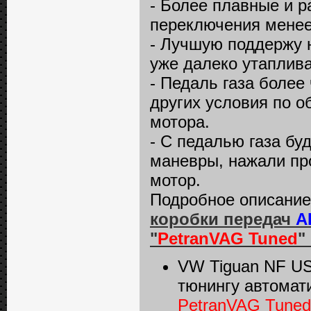
- Более плавные и р
переключения менее
- Лучшую поддержу н
уже далеко утаплива
- Педаль газа более
других условия по о
мотора.
- С педалью газа бу
маневры, нажали про
мотор.
Подробное описани
коробки передач
А
"
PetranVAG Tuned
"
VW Tiguan NF US
тюнингу автомат
PetranVAG Tuned