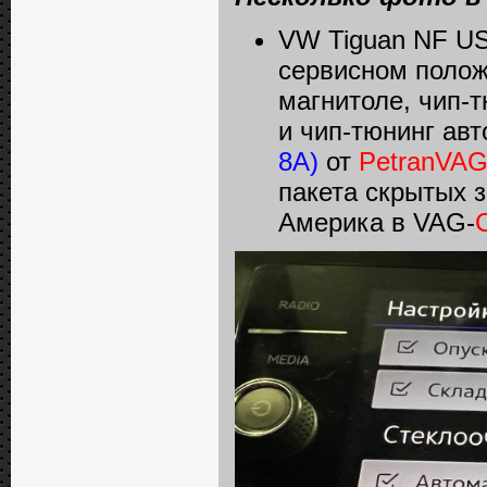
VW Tiguan NF US
сервисном полож
магнитоле, чип-т
и чип-тюнинг ав
8A)
от
PetranVAG
пакета скрытых 
Америка в VAG-