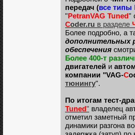
передач (
все типы
"
PetranVAG Tuned
"
C
oder.ru
в разделе
Более подробно, а 
дополнительных р
обеспечения
смотр
Более 400-т разл
двигателей
и
автом
компании "VAG-
C
o
тюнингу
".
По итогам тест-др
Tuned
"
владелец ав
отметил заметный п
динамики разгона в
задержка (затуп) по