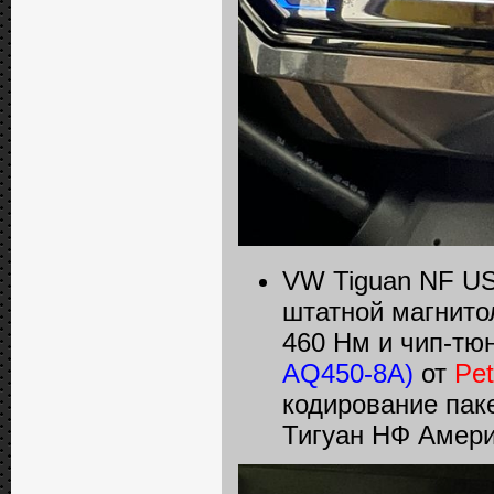
VW Tiguan NF US
штатной магнитол
460 Нм и чип-тю
AQ450-8A)
от
Pe
кодирование пак
Тигуан НФ Амери