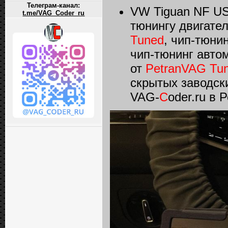
Телеграм-канал:
VW Tiguan NF US
t.me/VAG_Coder_ru
тюнингу двигател
Tuned
, чип-тюни
чип-тюнинг авто
от
PetranVAG Tu
скрытых заводск
VAG-
C
oder.ru в 