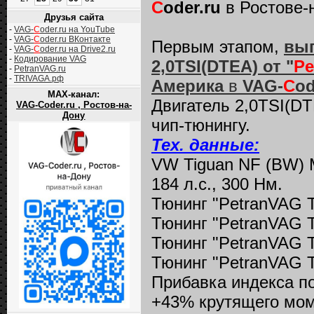
C
oder.ru
в Ростове-
Друзья сайта
-
VAG-
C
oder.ru на YouTube
-
VAG-
C
oder.ru ВКонтакте
Первым этапом,
вып
-
VAG-
C
oder.ru на Drive2.ru
-
Кодирование VAG
2,0TSI(DTEA) от "
Pe
-
PetranVAG.ru
-
TRIVAGA.рф
Америка
в
VAG-
C
od
MAX-канал:
Двигатель 2,0TSI(DT
VAG-Coder.ru , Ростов-на-
Дону
чип-тюнингу.
Тех. данные:
VW Tiguan NF (BW) M
184 л.с., 300 Нм.
Тюнинг "PetranVAG T
Тюнинг "PetranVAG T
Тюнинг "PetranVAG T
Тюнинг "PetranVAG T
Прибавка индекса п
+43% крутящего мом