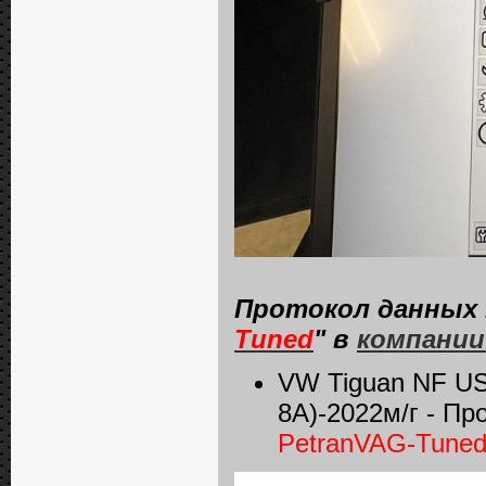
Протокол данных 
Tuned
" в
компании
VW Tiguan NF US
8A)-2022м/г - П
PetranVAG-Tune