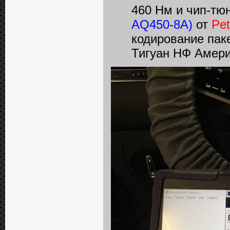
460 Нм и чип-тю
AQ450-8A)
от
Pe
кодирование пак
Тигуан НФ Амери