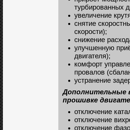
турбированных д
увеличение крутя
снятие скоростн
скорости);
снижение расход
улучшенную приём
двигателя);
комфорт управле
провалов (сбалан
устранение задер
Дополнительные 
прошивке двигате
отключение катал
отключение вихре
отключение фазо