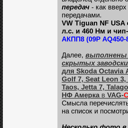
передач
- как вверх
передачами.
VW Tiguan NF USA 
л.с. и 460 Нм и ч
АКПП8 (09P AQ450-
Далее,
выполнены 
скрытых заводски
для Skoda Octavia А
Golf 7, Seat Leon 3
Taos, Jetta 7, Tala
НФ Амерка
в
VAG-
Смысла перечислять 
на список и посмотр
Несколько фото в