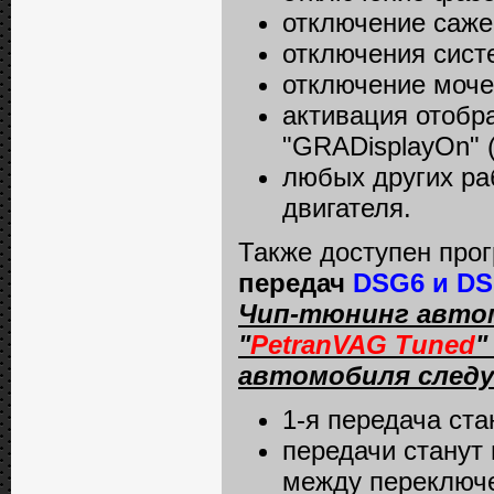
отключение сажев
отключения сист
отключение мочев
активация отобр
"GRADisplayOn"
любых других ра
двигателя.
Также доступен пр
передач
DSG6 и DS
Чип-тюнинг автом
"
PetranVAG Tuned
"
автомобиля след
1-я передача ста
передачи станут
между переключ