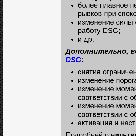
более плавное п
рывков при спок
изменение силы 
работу DSG;
и др.
Дополнительно, в
DSG
:
снятия ограниче
изменение порог
изменение момен
соответствии с о
изменение момен
соответствии с о
активация и наст
Подробней о
чип-тю