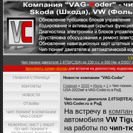
СВ
Чип-тюнинг двигателя 1,8TSI(CJSA) до 230 л.с. и 300 Нм, и DSG7
Заполнить заявку-форму
для встречи на диагностику, кодиров
Новости компании "VAG-Coder"
ГЛАВНАЯ СТРАНИЦА
Главная
»
2026
»
Июль
»
1
» Чип-тюнинг 
КОНТАКТЫ
USA-2022м/г в VAG-Coder.ru в РнД
НОВОСТИ
Чип-тюнинг двигателя 2,0TSI(DTEA)
VAG-Coder.ru в РнД
ОТЗЫВЫ
На встречу в
компан
ЧИП-ТЮНИНГ В КОМПАНИИ
"VAG-CODER"
автомобиля
VW Tigu
РЕФЕРЕНС-ЛИСТ 1 РАБОТ
на работы по
чип-тю
ПО ЧИП-ТЮНИНГУ