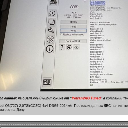
л данных на сделанный чип-тюнинг от "
PetranVAG Tuned
" в
компании "V
udi Q3(727)-2,0TSI(CCZC)-4х4-DSG7-2014м/г- Протокол данных ДВС на чип-т
остове-на-Дону