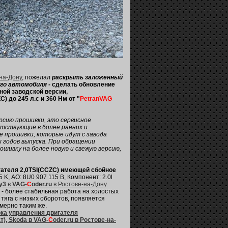
-на-Дону
, пожелал
раскрыть заложенный
го автомобиля -
сделать обновление
ной заводской версии,
) до 245 л.с и 360 Нм от "
PetranVAG
рсию прошивки, это сервисное
утствующие в более ранних и
е прошивки, которые идут с завода
х годов выпуска. При обращении
ошивку на более новую и свежую версию,
гателя 2,0TSI(CCZС) имеющей сбойное
K, АО: 8U0 907 115 B, Компонент: 2.0l
у3
в
VAG-
C
oder.ru
в Ростове-на-Дону
.
- более стабильная работа на холостых
тяга с низких оборотов, появляется
мерно таким же.
ка управления двигателя
ат), Skoda в VAG-
C
oder.ru в Ростове-на-