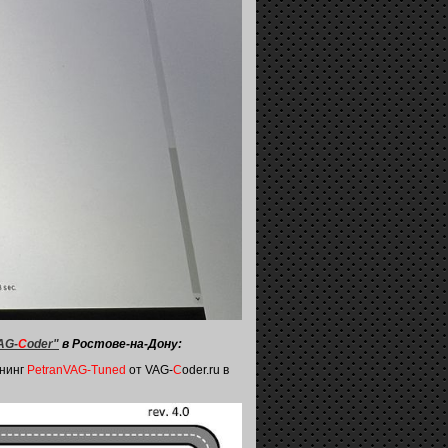
AG-
C
oder"
в Ростове-на-Дону:
юнинг
PetranVAG-Tuned
от VAG-
C
oder.ru в