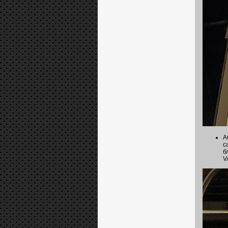
A
с
б
V