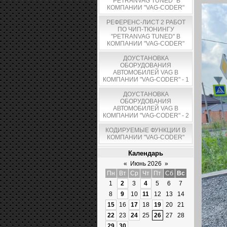
"PETRANVAG TUNED" В
КОМПАНИИ "VAG-CODER"
РЕФЕРЕНС-ЛИСТ 2 РАБОТ
ПО ЧИП-ТЮНИНГУ
"PETRANVAG TUNED" В
КОМПАНИИ "VAG-CODER"
ДОУСТАНОВКА
ОБОРУДОВАНИЯ
АВТОМОБИЛЕЙ VAG В
КОМПАНИИ "VAG-CODER" - 1
ДОУСТАНОВКА
ОБОРУДОВАНИЯ
АВТОМОБИЛЕЙ VAG В
КОМПАНИИ "VAG-CODER" - 2
КОДИРУЕМЫЕ ФУНКЦИИ В
КОМПАНИИ "VAG-CODER"
Календарь
«
Июнь 2026
»
Пн
Вт
Ср
Чт
Пт
Сб
Вс
1
2
3
4
5
6
7
8
9
10
11
12
13
14
15
16
17
18
19
20
21
22
23
24
25
26
27
28
29
30