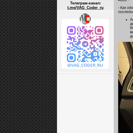
Телеграм-канал:
t.me/VAG_Coder_ru
- Как о
последн
A
д
8
в
д