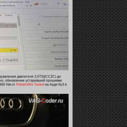
правления двигателя 2,0TSI(CCZС) до
шно, обновление устаревшей прошивки
 360 Нм от
PetranVAG Tuned
на Ауди Ку3 в