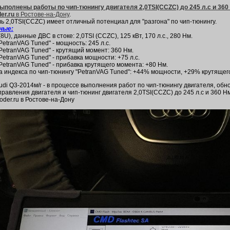
ыполнены работы по чип-тюнингу двигателя 2,0TSI(CCZС) до 245 л.с и 360 
er.ru
в Ростове-на-Дону
.
ь 2,0TSI(CCZС) имеет отличный потенциал для "разгона" по чип-тюнингу.
нные:
(8U), данные ДВС в стоке: 2,0TSI (CCZС), 125 кВт, 170 л.с., 280 Нм.
PetranVAG Tuned" - мощность: 245 л.с.
PetranVAG Tuned" - крутящий момент: 360 Нм.
PetranVAG Tuned" - прибавка мощности: +75 л.с.
PetranVAG Tuned" - прибавка крутящего момента: +80 Нм.
а индекса по чип-тюнингу "PetranVAG Tuned": +44% мощности, +29% крутящег
udi Q3-2014м/г - в процессе выполнения работ по чип-тюнингу двигателя, об
правления двигателя и чип-тюнинг двигателя 2,0TSI(CCZС) до 245 л.с и 360 Н
oder.ru в Ростове-на-Дону