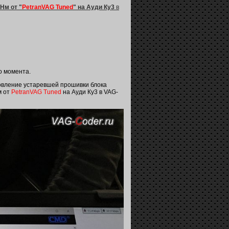
Нм от "
PetranVAG Tuned
" на Ауди Ку3
в
о момента.
новление устаревшей прошивки блока
м от
PetranVAG Tuned
на Ауди Ку3 в VAG-