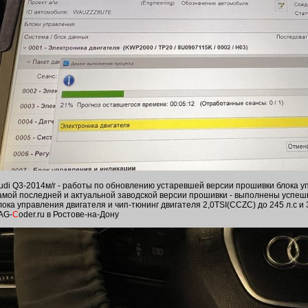
udi Q3-2014м/г - работы по обновлению устаревшей версии прошивки блока у
амой последней и актуальной заводской версии прошивки - выполнены успе
лока управления двигателя и чип-тюнинг двигателя 2,0TSI(CCZС) до 245 л.с и
AG-
C
oder.ru в Ростове-на-Дону