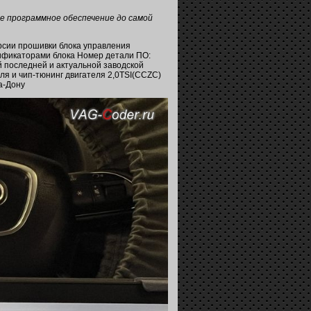
е программное обеспечение до самой
рсии прошивки блока управления
ификаторами блока Номер детали ПО:
ой последней и актуальной заводской
я и чип-тюнинг двигателя 2,0TSI(CCZС)
на-Дону