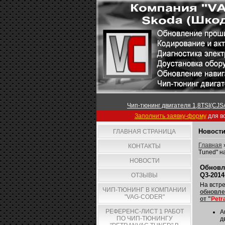
Чип-тюнинг двигателя 1,8TSI(CJSA
Заполнить заявку-форму
для вс
Новости
ГЛАВНАЯ СТРАНИЦА
Главная
КОНТАКТЫ
Tuned" н
НОВОСТИ
Обновле
Q3-2014
ОТЗЫВЫ
На встре
ЧИП-ТЮНИНГ В КОМПАНИИ
обновле
"VAG-CODER"
от "
Petr
РЕФЕРЕНС-ЛИСТ 1 РАБОТ
A
ПО ЧИП-ТЮНИНГУ
д