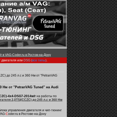
г в VAG-Coder.ru в Ростов-на-Дону
г двигателя или
DSG (
все типы
)
.
С) до 245 л.с и 360 Нм от "PetranVAG
0 Нм от "PetranVAG Tuned" на Audi
CCZС)-4х4-DSG7-2014м/г
на работы по
теля 2,0TSI(CCZС) до 245 л.с и 360 Нм
лока управления двигателя и чип-тюнинг
VAG-
C
oder.ru в Ростове-на-Дону