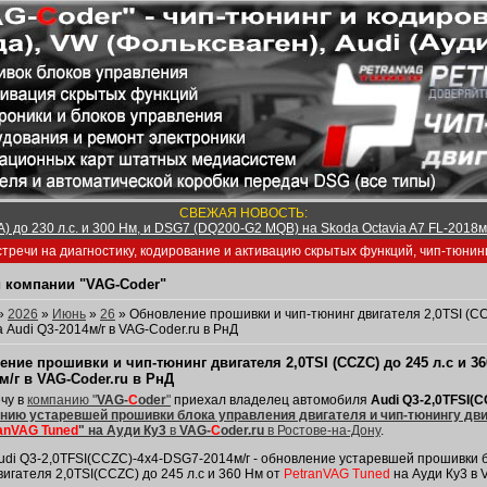
СВЕЖАЯ НОВОСТЬ:
) до 230 л.с. и 300 Нм, и DSG7 (DQ200-G2 MQB) на Skoda Octavia A7 FL-2018м/
тречи на диагностику, кодирование и активацию скрытых функций, чип-тюнин
 компании "VAG-Coder"
»
2026
»
Июнь
»
26
» Обновление прошивки и чип-тюнинг двигателя 2,0TSI (CCZ
а Audi Q3-2014м/г в VAG-Coder.ru в РнД
ние прошивки и чип-тюнинг двигателя 2,0TSI (CCZС) до 245 л.с и 36
м/г в VAG-Coder.ru в РнД
чу в
компанию "
VAG-
C
oder
"
приехал владелец автомобиля
Audi Q3-2,0TFSI(
нию устаревшей прошивки блока управления двигателя и чип-тюнингу двига
anVAG Tuned
" на Ауди Ку3
в
VAG-
C
oder.ru
в Ростове-на-Дону
.
udi Q3-2,0TFSI(CCZC)-4х4-DSG7-2014м/г - обновление устаревшей прошивки б
вигателя 2,0TSI(CCZС) до 245 л.с и 360 Нм от
PetranVAG Tuned
на Ауди Ку3 в 