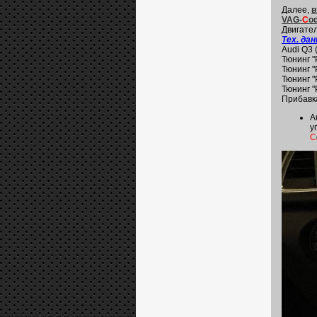
Далее,
в
VAG-
C
od
Двигател
Тех. да
Audi Q3 
Тюнинг "
Тюнинг "
Тюнинг "
Тюнинг "
Прибавк
A
у
C