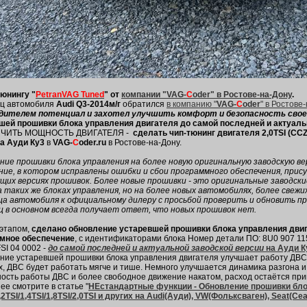
тюнингу "
PetranVAG Tuned
" от
компании "VAG-
C
oder" в Ростове-на-Дону
.
ц автомобиля
Audi Q3-2014м/г
обратился
в компанию "
VAG-
C
oder
" в Ростове
дителем потенциал и захотел
улучшить комфорт и безопасность свое
шей прошивки блока управления двигателя до самой последней и актуаль
ИЧИТЬ МОЩНОСТЬ ДВИГАТЕЛЯ -
сделать чип-тюнинг двигателя 2,0TSI (CCZС
на Ауди Ку3
в
VAG-
C
oder.ru
в Ростове-на-Дону.
ние прошивки блока управления на более новую оригинальную заводскую ве
ние, в котором исправлены ошибки и сбои программного обеспечения, прис
щих версиях прошивок. Более новые прошивки - это оригинальные заводски
а таких же блоках управления, но на более новых автомобилях, более свежи
ца автомобиля к официальному дилеру с просьбой проверить и обновить пр
ц в основном всегда получает ответ, что новых прошивок нет.
этапом,
сделано обновление устаревшей прошивки блока управления дви
мное обеспечение
, с идентификаторами блока Номер детали ПО: 8U0 907 115 
SI 04 0002 -
до самой последней и актуальной заводской версии
на Ауди К
ние устаревшей прошивки блока управления двигателя улучшает работу ДВС 
, ДВС будет работать мягче и тише. Немного улучшается динамика разгона и 
ность работы ДВС и более свободное движение накатом, расход остаётся при
е смотрите в статье "
НЕстандартные функции - Обновление прошивки бло
,2TSI/1,4TSI/1,8TSI/2,0TSI и других на Audi(Ауди), VW(Фольксваген), Seat(Се