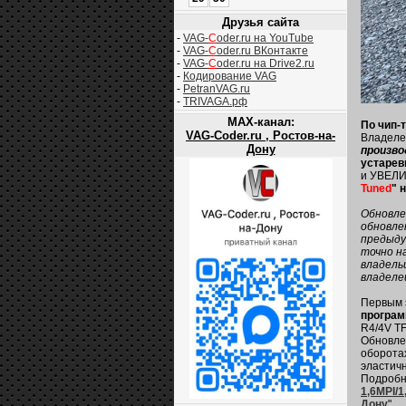
Друзья сайта
-
VAG-
C
oder.ru на YouTube
-
VAG-
C
oder.ru ВКонтакте
-
VAG-
C
oder.ru на Drive2.ru
-
Кодирование VAG
-
PetranVAG.ru
-
TRIVAGA.рф
MAX-канал:
По чип-
VAG-Coder.ru , Ростов-на-
Владеле
Дону
произво
устарев
и УВЕЛ
Tuned
" 
Обновле
обновле
предыду
точно н
владель
владеле
Первым 
програм
R4/4V TF
Обновле
оборотах
эластич
Подробне
1,6MPI/1
Дону
".