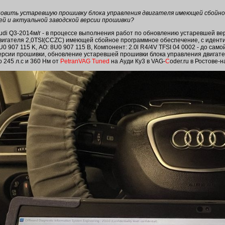
бновить устаревшую прошивку блока управления двигателя имеющей сбойно
ей и актуальной заводской версии прошивки?
udi Q3-2014м/г - в процессе выполнения работ по обновлению устаревшей ве
вигателя 2,0TSI(CCZС) имеющей сбойное программное обеспечение, с идент
U0 907 115 K, АО: 8U0 907 115 B, Компонент: 2.0l R4/4V TFSI 04 0002 - до сам
ерсии прошивки, обновление устаревшей прошивки блока управления двигател
о 245 л.с и 360 Нм от
PetranVAG Tuned
на Ауди Ку3 в VAG-
C
oder.ru в Ростове-