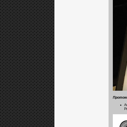
Протоко
A
Р