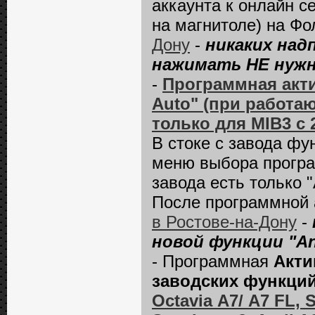
аккаунта к онлайн с
на магнитоле) на Фо
Дону
-
никаких над
нажимать НЕ нуж
-
Программная акт
Auto" (при работа
только для MIB3 с 
В стоке с завода фун
меню выбора програм
завода есть только "A
После программной 
в Ростове-на-Дону
-
новой функции "An
- Программная
Акти
заводских функци
Octavia А7/ A7 FL, 