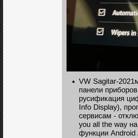
VW Sagitar-2021м
панели приборов
русификация циф
Info Displаy), п
сервисам - отклю
you all the way 
функции Android