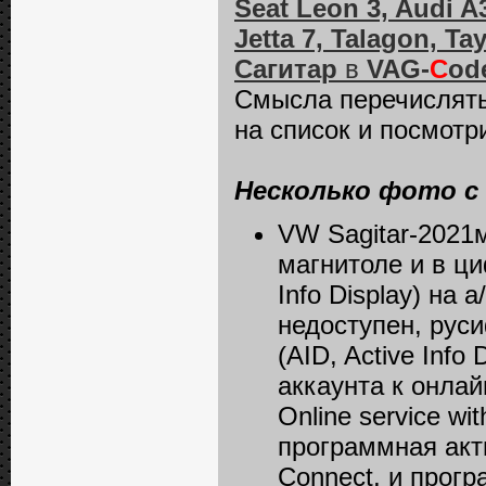
Seat Leon 3, Audi A
Jetta 7, Talagon, T
Сагитар
в
VAG-
C
od
Смысла перечислять 
на список и посмотр
Несколько фото с
VW Sagitar-2021м
магнитоле и в ц
Info Displаy) на 
недоступен, рус
(AID, Active Inf
аккаунта к онлай
Online service wi
программная акт
Connect, и прог