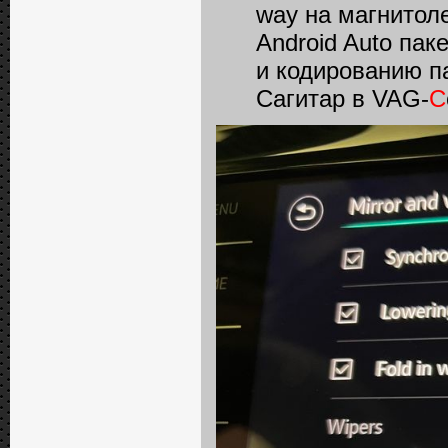
way на магнитол
Android Auto пак
и кодированию п
Сагитар в VAG-
C