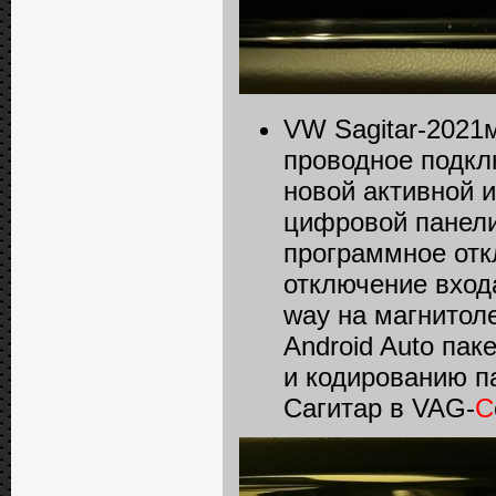
VW Sagitar-2021м
проводное подклю
новой активной 
цифровой панели 
программное отк
отключение входа 
way на магнитол
Android Auto пак
и кодированию п
Сагитар в VAG-
C