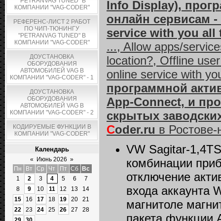
"PETRANVAG TUNED" В
Info Displаy), про
КОМПАНИИ "VAG-CODER"
онлайн сервисам - 
РЕФЕРЕНС-ЛИСТ 2 РАБОТ
ПО ЧИП-ТЮНИНГУ
service with you al
"PETRANVAG TUNED" В
КОМПАНИИ "VAG-CODER"
..., Allow apps/servic
ДОУСТАНОВКА
location?, Offline use
ОБОРУДОВАНИЯ
АВТОМОБИЛЕЙ VAG В
online service with you
КОМПАНИИ "VAG-CODER" - 1
программной актив
ДОУСТАНОВКА
ОБОРУДОВАНИЯ
App-Connect, и пр
АВТОМОБИЛЕЙ VAG В
КОМПАНИИ "VAG-CODER" - 2
скрытых заводских
C
oder.ru
в Ростове-
КОДИРУЕМЫЕ ФУНКЦИИ В
КОМПАНИИ "VAG-CODER"
VW Sagitar-1,4T
Календарь
«
Июнь 2026
»
комбинации прибо
Пн
Вт
Ср
Чт
Пт
Сб
Вс
отключение акти
1
2
3
4
5
6
7
входа аккаунта We
8
9
10
11
12
13
14
15
16
17
18
19
20
21
магнитоле магни
22
23
24
25
26
27
28
пакета функции 
29
30