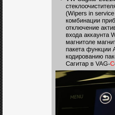
стеклоочистител
(Wipers in servi
комбинации прибо
отключение акти
входа аккаунта We
магнитоле магни
пакета функции 
кодированию пак
Сагитар в VAG-
C