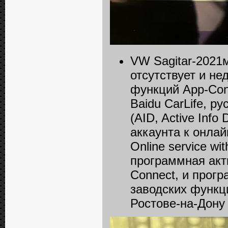
VW Sagitar-2021м
отсутствует и не
функций App-Conn
Baidu CarLife, 
(AID, Active Inf
аккаунта к онлай
Online service wi
программная акт
Connect, и прог
заводских функц
Ростове-на-Дону