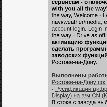
сервисам - отключе
with you all the wa
the way, Welcome - Lo
navi/weather/media, et
account login, Login i
the way - Drive as off
активацию функции
сделать программ
заводских функций
Ростове-на-Дону.
Выполнены работы
Ростове-на-Дону по:
-
Русификации цифро
Displаy) на а/м CN (
В стоке с завода вы