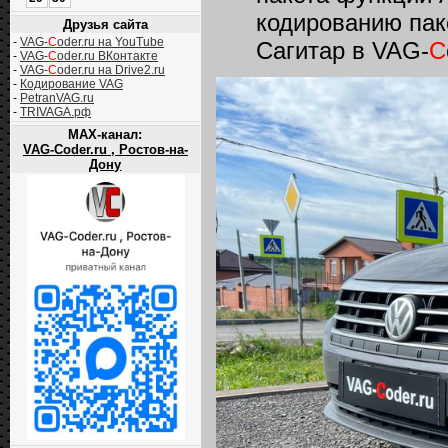
кодированию пак
Друзья сайта
-
VAG-
C
oder.ru на YouTube
Сагитар в VAG-
C
-
VAG-
C
oder.ru ВКонтакте
-
VAG-
C
oder.ru на Drive2.ru
-
Кодирование VAG
-
PetranVAG.ru
-
TRIVAGA.рф
MAX-канал:
VAG-Coder.ru , Ростов-на-
Дону