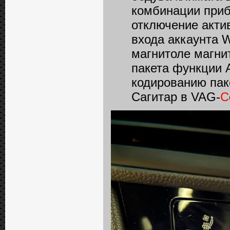
комбинации прибо
отключение акти
входа аккаунта We
магнитоле магни
пакета функции 
кодированию пак
Сагитар в VAG-
C