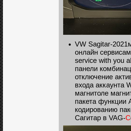
VW Sagitar-2021м
онлайн сервисам
service with you
панели комбинаци
отключение акти
входа аккаунта We
магнитоле магни
пакета функции 
кодированию пак
Сагитар в VAG-
C