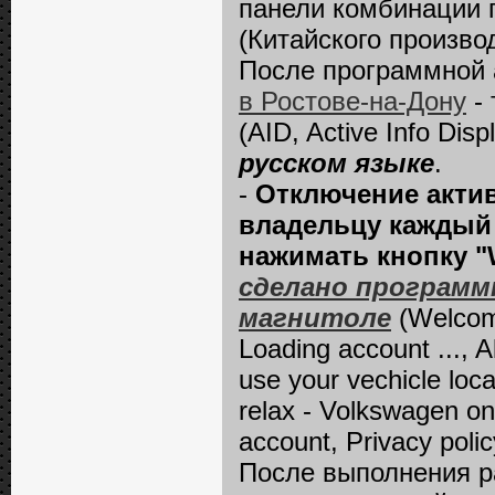
панели комбинации пр
(Китайского производ
После программной 
в Ростове-на-Дону
- 
(AID, Active Info Disp
русском языке
.
-
Отключение актив
владельцу каждый 
нажимать кнопку "We
сделано программ
магнитоле
(Welcome
Loading account ..., 
use your vechicle loca
relax - Volkswagen onl
account, Privacy polic
После выполнения р