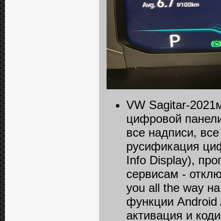
VW Sagitar-2021м
цифровой панели 
все надписи, вс
русификация циф
Info Displаy), п
сервисам - отклю
you all the way 
функции Android
активация и код