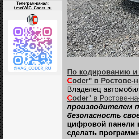
Телеграм-канал:
t.me/VAG_Coder_ru
По кодированию и
C
oder" в Ростове-
Владелец автомоби
C
oder
" в Ростове-на
производителем п
безопасность сво
цифровой панели ко
сделать программн