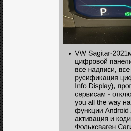
VW Sagitar-2021м
цифровой панели 
все надписи, вс
русификация циф
Info Displаy), п
сервисам - отклю
you all the way 
функции Android
активация и код
Фольксваген Саг