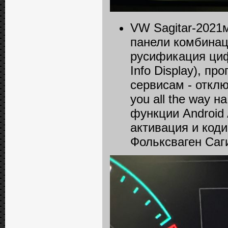
VW Sagitar-2021
панели комбинац
русификация циф
Info Displаy), п
сервисам - отклю
you all the way 
функции Android
активация и код
Фольксваген Саг