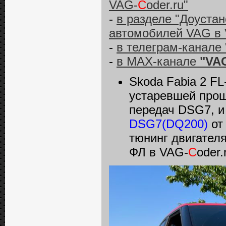
VAG-
C
oder.ru"
-
в разделе "Доуста
автомобилей VAG в
-
в телеграм-канале 
-
в MAX-канале
"VAG
Skoda Fabia 2 F
устаревшей прош
передач DSG7, и
DSG7(DQ200)
о
тюнинг двигател
ФЛ в VAG-
C
oder.