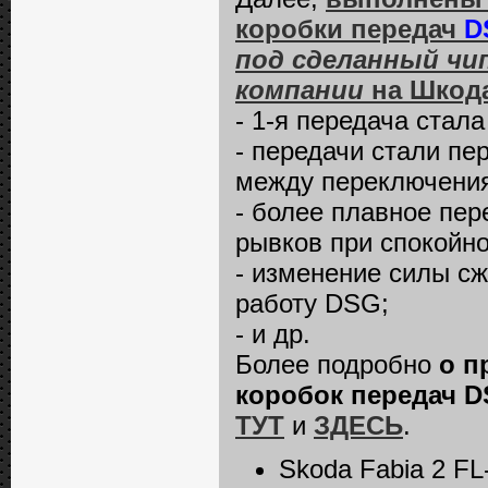
коробки передач
D
под сделанный чип
компании
на Шкода
- 1-я передача стала
- передачи стали пе
между переключени
- более плавное пер
рывков при спокойн
- изменение силы с
работу DSG;
- и др.
Более подробно
о п
коробок передач DS
ТУТ
и
ЗДЕСЬ
.
Skoda Fabia 2 FL