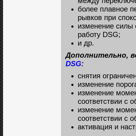
между переключ
более плавное п
рывков при спок
изменение силы 
работу DSG;
и др.
Дополнительно, в
DSG
:
снятия ограниче
изменение порог
изменение момен
соответствии с о
изменение момен
соответствии с о
активация и наст