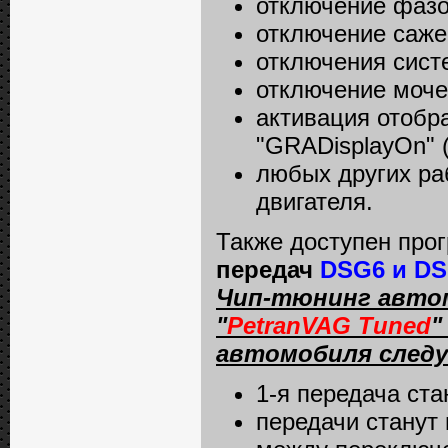
отключение фазо
отключение сажев
отключения сист
отключение мочев
активация отобр
"GRADisplayOn"
любых других ра
двигателя.
Также доступен пр
передач
DSG6 и DS
Чип-тюнинг автом
"
PetranVAG Tuned
"
автомобиля след
1-я передача ста
передачи станут