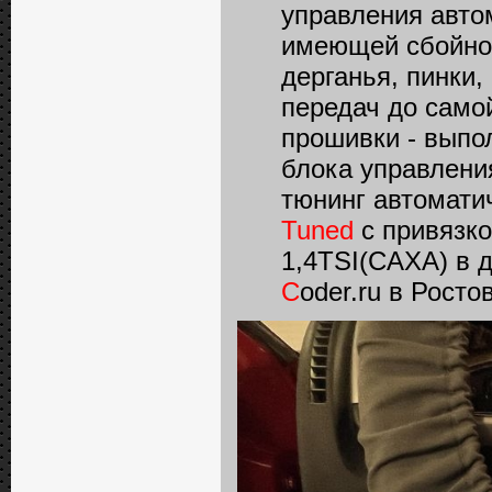
управления авто
имеющей сбойно
дерганья, пинки
передач до само
прошивки - выпо
блока управлени
тюнинг автомати
Tuned
с привязко
1,4TSI(CAXA) в 
C
oder.ru в Росто