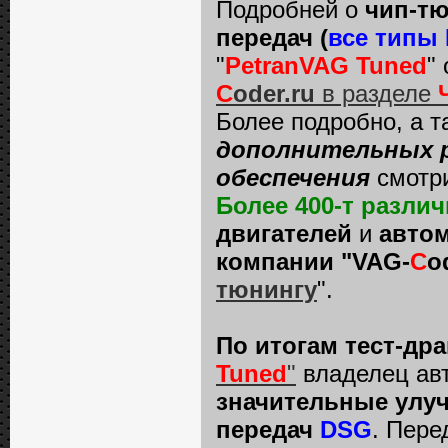
Подробней о
чип-тю
передач (
все типы
"
PetranVAG Tuned
"
C
oder.ru
в разделе
Более подробно, а 
дополнительных р
обеспечения
смотр
Более 400-т разл
двигателей
и
автом
компании "VAG-
C
o
тюнингу
".
По итогам тест-др
Tuned
"
владелец ав
значительные улуч
передач
DSG
. Пере