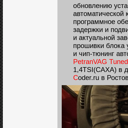
обновлению уста
автоматической 
программное обе
задержки и подв
и актуальной за
прошивки блока 
и чип-тюнинг ав
PetranVAG Tuned
1,4TSI(CAXA) в 
C
oder.ru в Росто