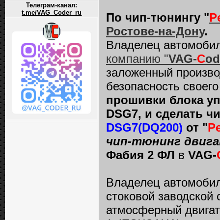
Телеграм-канал:
t.me/VAG_Coder_ru
По чип-тюнингу "
P
Ростове-на-Дону
.
Владелец автомоби
компанию "
VAG-
C
od
заложенный произво
безопасность своег
прошивки блока уп
DSG7, и сделать ч
DSG7(DQ200)
от "
P
чип-тюнинг двигат
Фабия 2 ФЛ
в
VAG-
Владелец автомобиля
стоковой заводской 
атмосферный двигат