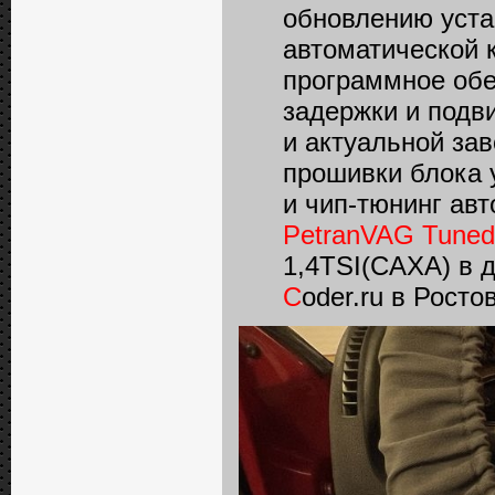
обновлению уста
автоматической 
программное обе
задержки и подв
и актуальной за
прошивки блока 
и чип-тюнинг ав
PetranVAG Tuned
1,4TSI(CAXA) в 
C
oder.ru в Росто