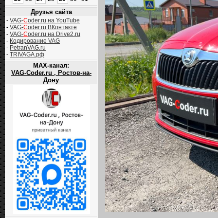
Друзья сайта
-
VAG-
C
oder.ru на YouTube
-
VAG-
C
oder.ru ВКонтакте
-
VAG-
C
oder.ru на Drive2.ru
-
Кодирование VAG
-
PetranVAG.ru
-
TRIVAGA.рф
MAX-канал:
VAG-Coder.ru , Ростов-на-
Дону