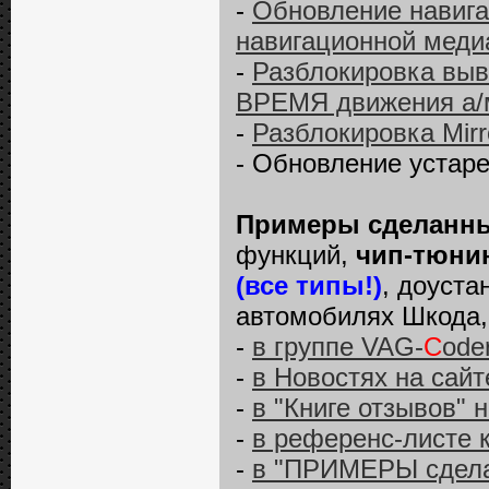
-
Обновление навига
навигационной меди
-
Разблокировка выв
ВРЕМЯ движения а/м 
-
Разблокировка Mirro
- Обновление устар
Примеры сделанны
функций,
чип-тюнин
(все типы!)
, доуста
автомобилях Шкода, 
-
в группе VAG-
C
ode
-
в Новостях на сай
-
в "Книге отзывов" 
-
в референс-листе 
-
в "ПРИМЕРЫ сделан