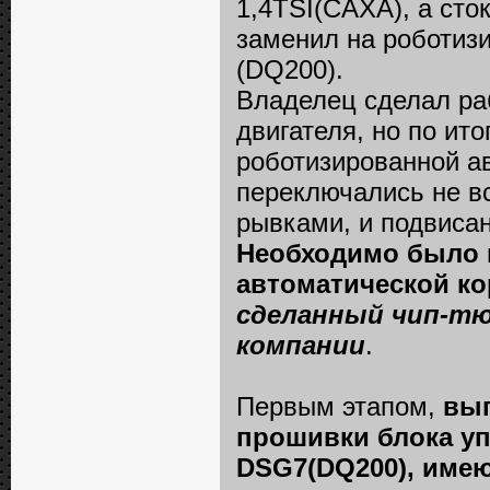
1,4TSI(CAXA), а ст
заменил на роботиз
(DQ200).
Владелец сделал ра
двигателя, но по ит
роботизированной а
переключались не вс
рывками, и подвиса
Необходимо было 
автоматической ко
сделанный чип-тюн
компании
.
Первым этапом,
вып
прошивки блока уп
DSG7(DQ200), име