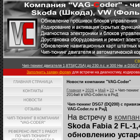
СВ
Чип-тюнинг двигателя 1,8TSI(CJSA) до 230 л.с. и 300 Нм, и DSG7
Заполнить заявку-форму
для встречи на диагностику, кодиров
Новости компании "VAG-Coder"
ГЛАВНАЯ СТРАНИЦА
Главная
»
2026
»
Май
»
22
» Чип-тюнинг 
КОНТАКТЫ
2014м/г в VAG-Coder.ru в РнД
НОВОСТИ
Чип-тюнинг DSG7 (DQ200) с привязк
VAG-Coder.ru в РнД
ОТЗЫВЫ
На встречу в
компан
ЧИП-ТЮНИНГ В КОМПАНИИ
"VAG-CODER"
Skoda Fabia 2 FL-1
РЕФЕРЕНС-ЛИСТ 1 РАБОТ
обновлению устар
ПО ЧИП-ТЮНИНГУ