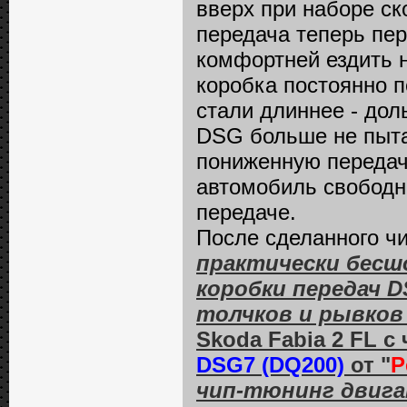
вверх при наборе ск
передача теперь пер
комфортней ездить н
коробка постоянно п
стали длиннее - дол
DSG больше не пыта
пониженную передач
автомобиль свободно
передаче.
После сделанного ч
практически бесш
коробки передач DS
толчков и рывков
Skoda Fabia 2 FL 
DSG7 (DQ200)
от "
P
чип-тюнинг двигат