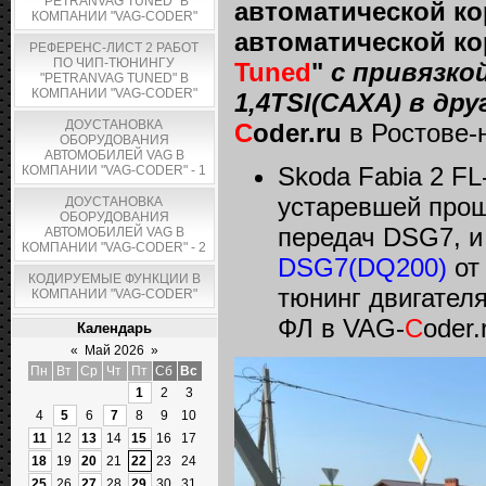
"PETRANVAG TUNED" В
автоматической ко
КОМПАНИИ "VAG-CODER"
автоматической к
РЕФЕРЕНС-ЛИСТ 2 РАБОТ
ПО ЧИП-ТЮНИНГУ
Tuned
"
с привязко
"PETRANVAG TUNED" В
КОМПАНИИ "VAG-CODER"
1,4TSI(CAXA) в др
ДОУСТАНОВКА
C
oder.ru
в Ростове-
ОБОРУДОВАНИЯ
АВТОМОБИЛЕЙ VAG В
Skoda Fabia 2 F
КОМПАНИИ "VAG-CODER" - 1
устаревшей прош
ДОУСТАНОВКА
ОБОРУДОВАНИЯ
передач DSG7, и
АВТОМОБИЛЕЙ VAG В
КОМПАНИИ "VAG-CODER" - 2
DSG7(DQ200)
о
КОДИРУЕМЫЕ ФУНКЦИИ В
тюнинг двигател
КОМПАНИИ "VAG-CODER"
ФЛ в VAG-
C
oder.
Календарь
«
Май 2026
»
Пн
Вт
Ср
Чт
Пт
Сб
Вс
1
2
3
4
5
6
7
8
9
10
11
12
13
14
15
16
17
18
19
20
21
22
23
24
25
26
27
28
29
30
31