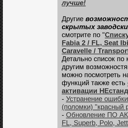
лучше!
Другие
возможност
скрытых заводски
смотрите по "
Списк
Fabia 2 / FL, Seat 
Caravelle / Transpor
Детально список по
другим возможност
можно посмотреть н
функций также есть
активации НЕстан
-
Устранение ошибки
(поломки) "красный 
-
Обновление ПО АКП
FL, Superb, Polo, Jet