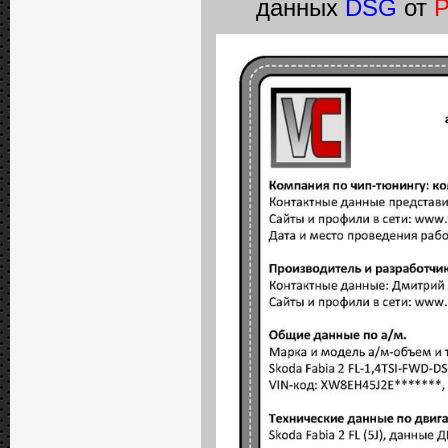
данных
DSG
от
P