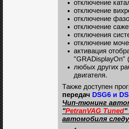
отключение катал
отключение вихре
отключение фазо
отключение сажев
отключения сист
отключение мочев
активация отобр
"GRADisplayOn"
любых других ра
двигателя.
Также доступен пр
передач
DSG6 и DS
Чип-тюнинг автом
"
PetranVAG Tuned
"
автомобиля след