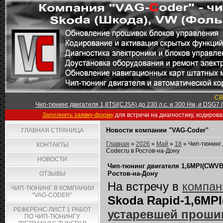
СВ
Чип-тюнинг двигателя 1,8TSI(CJSA) до 230 л.с. и 300 Нм, и DSG7
Заполнить заявку-форму
для встречи на диагностику, кодиров
Новости компании "VAG-Coder"
ГЛАВНАЯ СТРАНИЦА
Главная
»
2026
»
Май
»
18
» Чип-тюнинг 
КОНТАКТЫ
Coder.ru в Ростов-на-Дону
НОВОСТИ
Чип-тюнинг двигателя 1,6MPI(CWVB) 
Ростов-на-Дону
ОТЗЫВЫ
На встречу в
компан
ЧИП-ТЮНИНГ В КОМПАНИИ
"VAG-CODER"
Skoda Rapid-1,6MP
РЕФЕРЕНС-ЛИСТ 1 РАБОТ
устаревшей прошив
ПО ЧИП-ТЮНИНГУ