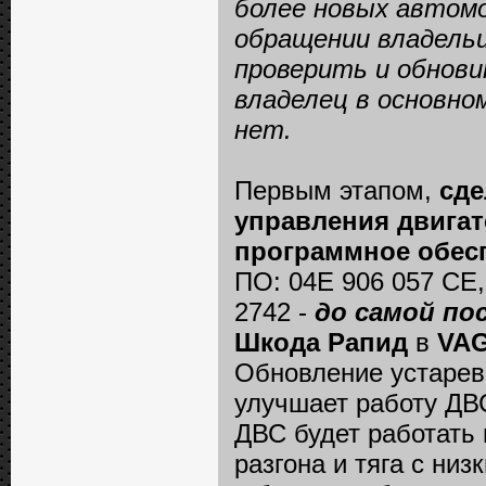
более новых автомо
обращении владельц
проверить и обнови
владелец в основно
нет.
Первым этапом,
сде
управления двига
программное обес
ПО: 04E 906 057 CE,
2742 -
до самой по
Шкода Рапид
в
VAG
Обновление устарев
улучшает работу ДВС
ДВС будет работать
разгона и тяга с ни