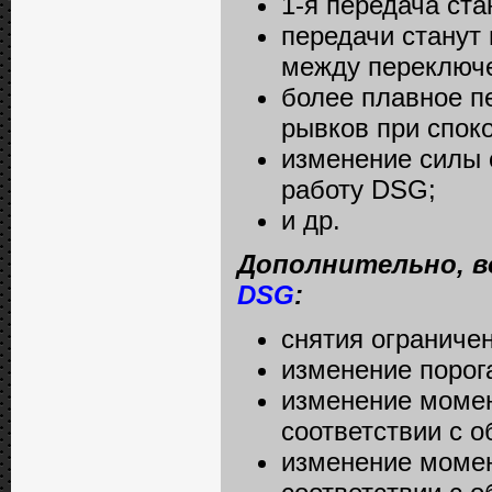
1-я передача ста
передачи станут
между переключ
более плавное п
рывков при спок
изменение силы 
работу DSG;
и др.
Дополнительно, в
DSG
:
снятия ограниче
изменение порог
изменение момен
соответствии с о
изменение момен