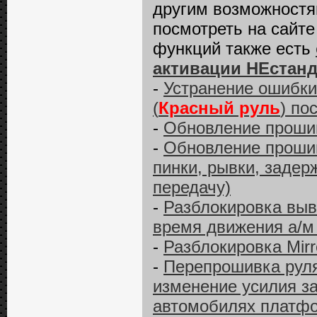
другим возможност
посмотреть на сайт
функций также есть
активации НЕстан
-
Устранение ошибки
(
Красный руль
) по
-
Обновление прошив
-
Обновление прошив
пинки, рывки, задер
передачу)
-
Разблокировка выв
время движения а/м 
-
Разблокировка Mirro
-
Перепрошивка руля
изменение усилия за
автомобилях платфор