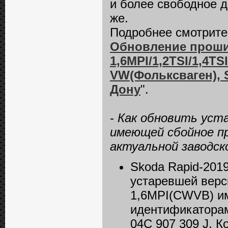
и более свободное д
же.
Подробнее смотрите 
Обновление проши
1,6MPI/1,2TSI/1,4TS
VW(Фольксваген), S
Дону
".
-
Как обновить уст
имеющей сбойное пр
актуальной заводско
Skoda Rapid-201
устаревшей верс
1,6MPI(CWVB) и
идентификаторам
04C 907 309 J, К