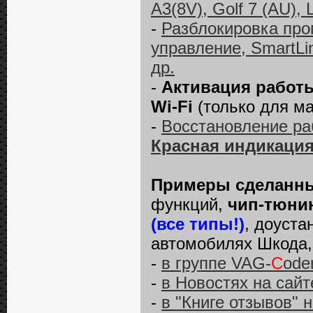
А3(8V), Golf 7 (AU), 
-
Разблокировка про
управление, SmartLin
др.
-
Активация работ
Wi-Fi
(только для ма
-
Восстановление ра
Красная индикация
Примеры сделанны
функций,
чип-тюнин
(все типы!)
, доуста
автомобилях Шкода, 
-
в группе VAG-
C
ode
-
в Новостях на сай
-
в "Книге отзывов" 