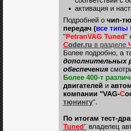
соответствии с о
активация и наст
Подробней о
чип-тю
передач (
все типы
"
PetranVAG Tuned
"
C
oder.ru
в разделе
Более подробно, а 
дополнительных р
обеспечения
смотр
Более 400-т разл
двигателей
и
автом
компании "VAG-
C
o
тюнингу
".
По итогам тест-др
Tuned
"
владелец ав