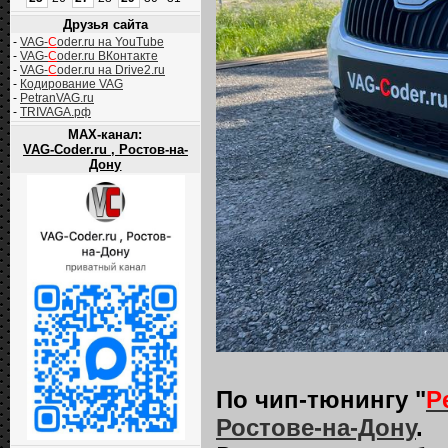
Друзья сайта
-
VAG-
C
oder.ru на YouTube
-
VAG-
C
oder.ru ВКонтакте
-
VAG-
C
oder.ru на Drive2.ru
-
Кодирование VAG
-
PetranVAG.ru
-
TRIVAGA.рф
MAX-канал:
VAG-Coder.ru , Ростов-на-
Дону
По чип-тюнингу "
P
Ростове-на-Дону
.