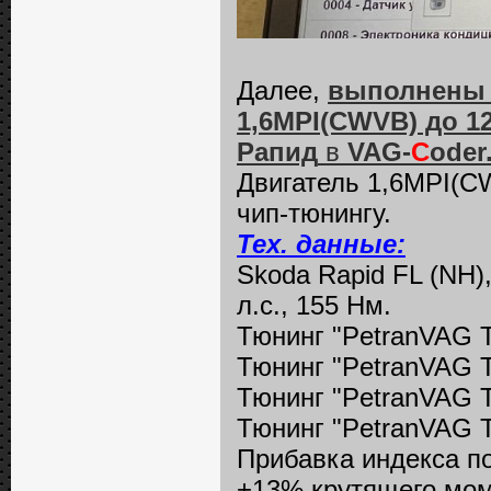
Далее,
выполнены 
1,6MPI(CWVB) до 125
Рапид
в
VAG-
C
oder
Двигатель 1,6MPI(CW
чип-тюнингу.
Тех. данные:
Skoda Rapid FL (NH)
л.с., 155 Нм.
Тюнинг "PetranVAG T
Тюнинг "PetranVAG T
Тюнинг "PetranVAG T
Тюнинг "PetranVAG T
Прибавка индекса п
+13% крутящего мом