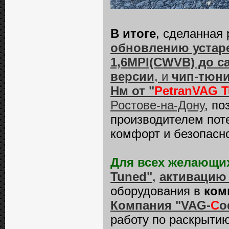
В итоге
, сделанная
обновлению устар
1,6MPI(CWVB) до с
версии
, и
чип-тюни
Нм от "
PetranVAG 
Ростове-на-Дону
, п
производителем пот
комфорт и безопасн
Для всех желающи
Tuned"
,
активацию
оборудования в
ком
Компания "VAG-
C
o
работу по раскрыти