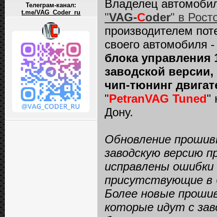
Владелец автомоби
Телеграм-канал:
t.me/VAG_Coder_ru
"
VAG-
C
oder
" в Рост
производителем пот
своего автомобиля 
блока управления 
заводской версии,
чип-тюнинг двигате
"
PetranVAG Tuned
"
Дону.
Обновление прошивк
заводскую версию п
исправлены ошибки 
присутствующие в б
Более новые прошив
которые идут с зав