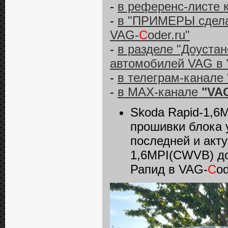
-
в референс-листе 
-
в "ПРИМЕРЫ сделан
VAG-
C
oder.ru"
-
в разделе "Доуста
автомобилей VAG в
-
в телеграм-канале 
-
в MAX-канале
"VAG
Skoda Rapid-1,6
прошивки блока 
последней и акту
1,6MPI(CWVB) до
Рапид в VAG-
C
od