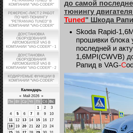
"PETRANVAG TUNED" В
до самой последне
КОМПАНИИ "VAG-CODER"
тюнингу двигателя 
РЕФЕРЕНС-ЛИСТ 2 РАБОТ
ПО ЧИП-ТЮНИНГУ
Tuned
"
Шкода Рап
"PETRANVAG TUNED" В
КОМПАНИИ "VAG-CODER"
Skoda Rapid-1,6
ДОУСТАНОВКА
прошивки блока 
ОБОРУДОВАНИЯ
АВТОМОБИЛЕЙ VAG В
последней и акту
КОМПАНИИ "VAG-CODER" - 1
1,6MPI(CWVB) до
ДОУСТАНОВКА
ОБОРУДОВАНИЯ
Рапид в VAG-
C
od
АВТОМОБИЛЕЙ VAG В
КОМПАНИИ "VAG-CODER" - 2
КОДИРУЕМЫЕ ФУНКЦИИ В
КОМПАНИИ "VAG-CODER"
Календарь
«
Май 2026
»
Пн
Вт
Ср
Чт
Пт
Сб
Вс
1
2
3
4
5
6
7
8
9
10
11
12
13
14
15
16
17
18
19
20
21
22
23
24
25
26
27
28
29
30
31