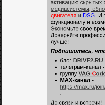
активацию скрытых 
медиасистемы, обно
двигателя
и
DSG
. И
функционалу и возм
Экономьте свое врем
Доверяйте професс
лучше!
Подпишитесь, что
блог
DRIVE2.RU
телеграм-канал 
группу
VAG-
C
od
MAX-канал
-
https://max.ru/
.
До связи и встречи!