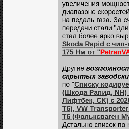
увеличения мощност
диапазоне скоростей
на педаль газа. За с
передачи стали "дли
стал более ярко выр
Skoda Rapid
с чип-
175 Нм от "
PetranV
Другие
возможност
скрытых заводски
по "
Списку кодируе
(Шкода Рапид, NH) 
Лифтбек, CK) с 202
Т6), VW Transporte
T6 (Фольксваген Му
Детально список по