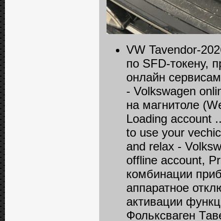
VW Tavendor-202
по SFD-токену, 
онлайн сервисам 
- Volkswagen onlin
на магнитоле (Wel
Loading account ..
to use your vechic
and relax - Volksw
offline account, 
комбинации прибо
аппаратное откл
активации функц
Фольксваген Тав