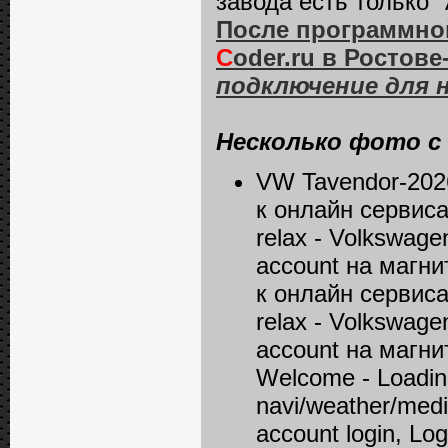
завода есть только "A
После программной
C
oder.ru в Ростове
подключение для н
Несколько фото с
VW Tavendor-202
к онлайн сервиса
relax - Volkswagen
account на магн
к онлайн сервиса
relax - Volkswagen
account на магнит
Welcome - Loading
navi/weather/media
account login, Log