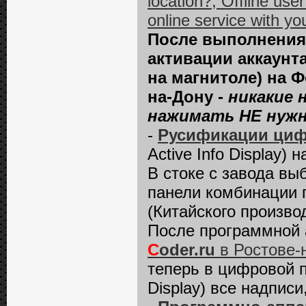
location?, Offline use
online service with you
После выполнения
активации аккаунт
на магнитоле) на 
на-Дону -
никакие 
нажимать НЕ нужн
-
Русификации циф
Active Info Displаy)
В стоке с завода вы
панели комбинации пр
(Китайского производ
После программной 
C
oder.ru
в Ростове-
теперь в цифровой п
Displаy) все надпис