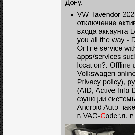
Дону.
VW Tavendor-202
отключение акти
входа аккаунта Lo
you all the way -
Online service wit
apps/services suс
location?, Offline 
Volkswagen online 
Privacy policy)
(AID, Active Inf
функции системы
Android Auto па
в VAG-
C
oder.ru 