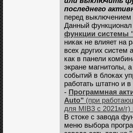
или выключить фун
последнего актив
перед выключением 
Данный функционал
функции системы "
никак не влияет на р
всех других систем
как в панели комбин
экране магнитолы, а
событий в блоках у
работать штатно и в
-
Программная акт
Auto"
(при работающ
для MIB3 с 2021м/г)
В стоке с завода фун
меню выбора програм