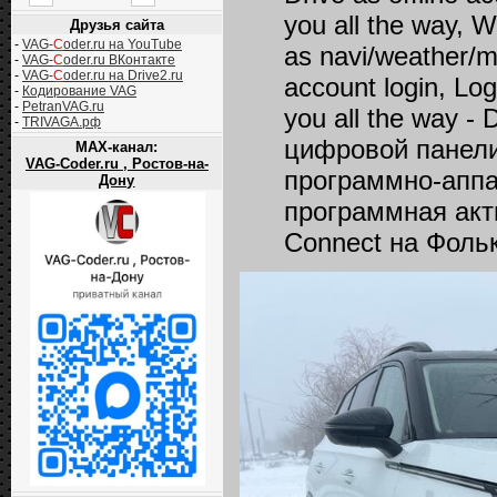
you all the way, 
Друзья сайта
-
VAG-
C
oder.ru на YouTube
as navi/weather/me
-
VAG-
C
oder.ru ВКонтакте
-
VAG-
C
oder.ru на Drive2.ru
account login, Log
-
Кодирование VAG
-
PetranVAG.ru
you all the way - 
-
TRIVAGA.рф
цифровой панели 
MAX-канал:
VAG-Coder.ru , Ростов-на-
программно-аппа
Дону
программная акт
Connect на Фоль