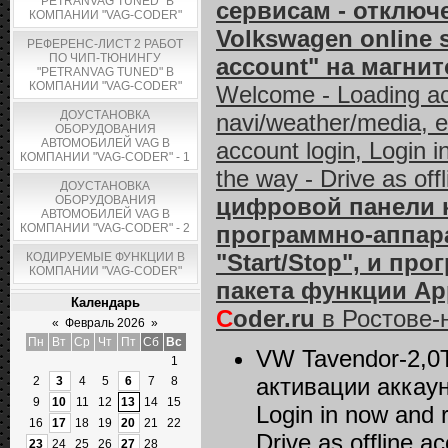
"PETRANVAG TUNED" В
сервисам - отключе
КОМПАНИИ "VAG-CODER"
Volkswagen online se
РЕФЕРЕНС-ЛИСТ 2 РАБОТ
ПО ЧИП-ТЮНИНГУ
account" на магнит
"PETRANVAG TUNED" В
КОМПАНИИ "VAG-CODER"
Welcome - Loading acc
ДОУСТАНОВКА
navi/weather/media, et
ОБОРУДОВАНИЯ
АВТОМОБИЛЕЙ VAG В
account login, Login i
КОМПАНИИ "VAG-CODER" - 1
the way - Drive as off
ДОУСТАНОВКА
ОБОРУДОВАНИЯ
цифровой панели ко
АВТОМОБИЛЕЙ VAG В
КОМПАНИИ "VAG-CODER" - 2
программно-аппар
"Start/Stop", и пр
КОДИРУЕМЫЕ ФУНКЦИИ В
КОМПАНИИ "VAG-CODER"
пакета функции Ap
Календарь
C
oder.ru
в Ростове-
«
Февраль 2026
»
Пн
Вт
Ср
Чт
Пт
Сб
Вс
VW Tavendor-2,0
1
активации аккаун
2
3
4
5
6
7
8
9
10
11
12
13
14
15
Login in now and r
16
17
18
19
20
21
22
Drive as offline 
23
24
25
26
27
28