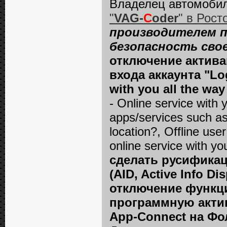
Владелец автомоби
"
VAG-
C
oder
" в Рост
производителем п
безопасность сво
отключение актива
входа аккаунта "Log
with you all the way
- Online service with 
apps/services suсh as
location?, Offline use
online service with you
сделать русифика
(AID, Active Info Dis
отключение функции
программную актив
App-Connect на Фо