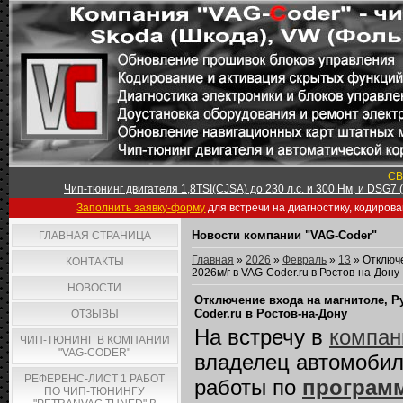
СВ
Чип-тюнинг двигателя 1,8TSI(CJSA) до 230 л.с. и 300 Нм, и DSG7
Заполнить заявку-форму
для встречи на диагностику, кодиров
Новости компании "VAG-Coder"
ГЛАВНАЯ СТРАНИЦА
Главная
»
2026
»
Февраль
»
13
» Отключе
КОНТАКТЫ
2026м/г в VAG-Coder.ru в Ростов-на-Дону
НОВОСТИ
Отключение входа на магнитоле, Ру
Coder.ru в Ростов-на-Дону
ОТЗЫВЫ
На встречу в
компан
ЧИП-ТЮНИНГ В КОМПАНИИ
"VAG-CODER"
владелец автомоби
РЕФЕРЕНС-ЛИСТ 1 РАБОТ
работы по
программ
ПО ЧИП-ТЮНИНГУ