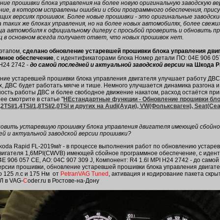
ние прошивки блока управления на более новую оригинальную заводскую ве
ние, в котором исправлены ошибки и сбои программного обеспечения, прис
щих версиях прошивок. Более новые прошивки - это оригинальные заводски
а таких же блоках управления, но на более новых автомобилях, более свежи
ца автомобиля к официальному дилеру с просьбой проверить и обновить пр
ц в основном всегда получает ответ, что новых прошивок нет.
этапом,
сделано обновление устаревшей прошивки блока управления дви
мное обеспечение
, с идентификаторами блока Номер детали ПО: 04E 906 057
 H24 2742 -
до самой последней и актуальной заводской версии
на Шкода 
ние устаревшей прошивки блока управления двигателя улучшает работу ДВС 
, ДВС будет работать мягче и тише. Немного улучшается динамика разгона и 
ность работы ДВС и более свободное движение накатом, расход остаётся при
е смотрите в статье "
НЕстандартные функции - Обновление прошивки бло
,2TSI/1,4TSI/1,8TSI/2,0TSI и других на Audi(Ауди), VW(Фольксваген), Seat(Се
бновить устаревшую прошивку блока управления двигателя имеющей сбойно
ей и актуальной заводской версии прошивки?
koda Rapid FL-2019м/г - в процессе выполнения работ по обновлению устаре
вигателя 1,6MPI(CWVB) имеющей сбойное программное обеспечение, с иден
4E 906 057 CE, АО: 04C 907 309 J, Компонент: R4 1.6l MPI H24 2742 - до само
ерсии прошивки, обновление устаревшей прошивки блока управления двигате
о 125 л.с и 175 Нм от
PetranVAG Tuned
, активация и кодирование пакета скр
Л в VAG-
C
oder.ru в Ростове-на-Дону