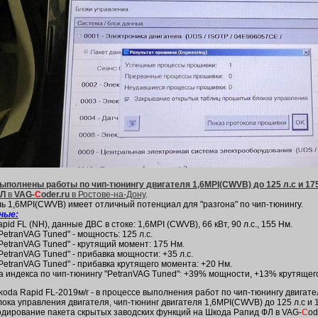
ыполнены работы по чип-тюнингу двигателя 1,6MPI(CWVB) до 125 л.с и 175
ФЛ
в
VAG-
C
oder.ru
в Ростове-на-Дону
.
ь 1,6MPI(CWVB) имеет отличный потенциал для "разгона" по чип-тюнингу.
нные:
pid FL (NH), данные ДВС в стоке: 1,6MPI (CWVB), 66 кВт, 90 л.с., 155 Нм.
PetranVAG Tuned" - мощность: 125 л.с.
PetranVAG Tuned" - крутящий момент: 175 Нм.
PetranVAG Tuned" - прибавка мощности: +35 л.с.
PetranVAG Tuned" - прибавка крутящего момента: +20 Нм.
а индекса по чип-тюнингу "PetranVAG Tuned": +39% мощности, +13% крутящег
koda Rapid FL-2019м/г - в процессе выполнения работ по чип-тюнингу двига
лока управления двигателя, чип-тюнинг двигателя 1,6MPI(CWVB) до 125 л.с и
одирование пакета скрытых заводских функций на Шкода Рапид ФЛ в VAG-
C
od