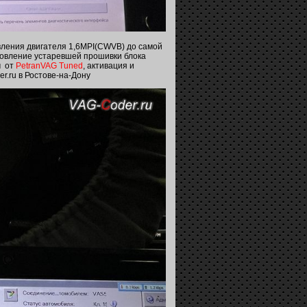
вления двигателя 1,6MPI(CWVB) до самой
новление устаревшей прошивки блока
м от
PetranVAG Tuned
, активация и
er.ru в Ростове-на-Дону