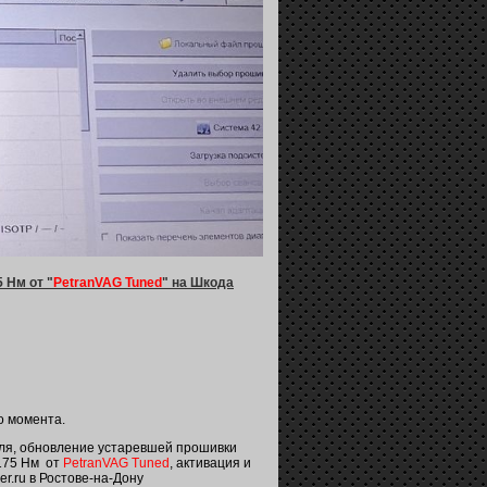
 Нм от "
PetranVAG Tuned
" на Шкода
о момента.
теля, обновление устаревшей прошивки
 175 Нм от
PetranVAG Tuned
, активация и
er.ru в Ростове-на-Дону