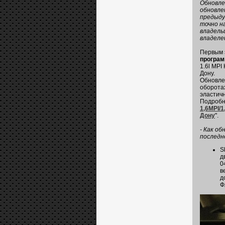
Обновле
обновле
предыду
точно н
владель
владеле
Первым 
програм
1.6l MPI
Дону.
Обновле
оборотах
эластич
Подробне
1,6MPI/1
Дону
".
- Как о
последн
S
д
0
в
д
Ф