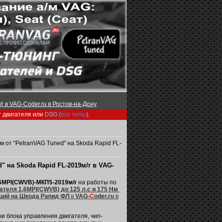
г в VAG-Coder.ru в Ростов-на-Дону
г двигателя или
DSG (
все типы
)
.
м от "PetranVAG Tuned" на Skoda Rapid FL-
" на Skoda Rapid FL-2019м/г в VAG-
,6MPI(CWVB)-МКП5-2019м/г
на работы по
теля 1,6MPI(CWVB) до 125 л.с и 175 Нм
ций на Шкода Рапид ФЛ
в
VAG-
C
oder.ru
в
 блока управления двигателя, чип-