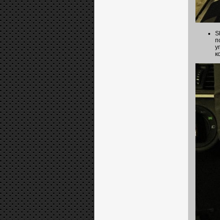
S
п
у
к