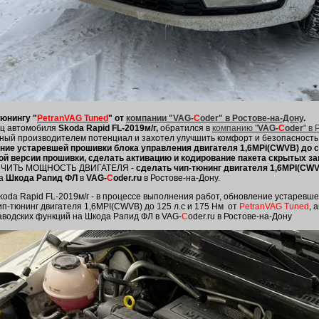
тюнингу "
PetranVAG Tuned
" от
компании "VAG-
C
oder" в Ростове-на-Дону
.
ц автомобиля
Skoda Rapid FL-2019м/г,
обратился в
компанию "
VAG-
C
oder
" в
ный производителем потенциал и захотел улучшить комфорт и безопасность 
ние устаревшей прошивки блока управления двигателя 1,6MPI(CWVB) до 
ой версии прошивки, сделать активацию и кодирование пакета скрытых з
ИЧИТЬ МОЩНОСТЬ ДВИГАТЕЛЯ -
сделать чип-тюнинг двигателя 1,6MPI(CWVB
на
Шкода Рапид ФЛ
в
VAG-
C
oder.ru
в Ростове-на-Дону.
koda Rapid FL-2019м/г - в процессе выполнения работ, обновление устаревш
ип-тюнинг двигателя 1,6MPI(CWVB) до 125 л.с и 175 Нм от
PetranVAG Tuned
, 
аводских функций на Шкода Рапид ФЛ в VAG-
C
oder.ru в Ростове-на-Дону