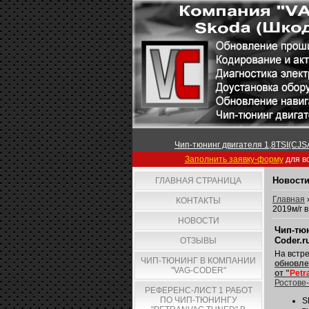
Чип-тюнинг двигателя 1,8TSI(CJSA
Заполнить заявку-форму
для вс
Новости
ГЛАВНАЯ СТРАНИЦА
Главная
КОНТАКТЫ
2019м/г 
НОВОСТИ
Чип-тюн
Coder.r
ОТЗЫВЫ
На встре
ЧИП-ТЮНИНГ В КОМПАНИИ
обновле
"VAG-CODER"
от "
Petr
Ростове
РЕФЕРЕНС-ЛИСТ 1 РАБОТ
ПО ЧИП-ТЮНИНГУ
S