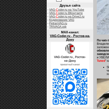
Друзья сайта
-
VAG-
C
oder.ru на YouTube
-
VAG-
C
oder.ru ВКонтакте
-
VAG-
C
oder.ru на Drive2.ru
-
Кодирование VAG
-
PetranVAG.ru
-
TRIVAGA.рф
MAX-канал:
VAG-Coder.ru , Ростов-на-
Дону
По чип-
Владеле
заложен
обновле
заводск
и УВЕЛ
Tuned
" 
S
ч
з