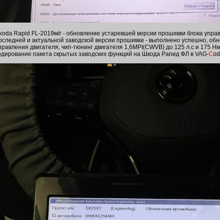
koda Rapid FL-2019м/г - обновление устаревшей версии прошивки блока упра
оследней и актуальной заводской версии прошивки - выполнено успешно, об
правления двигателя, чип-тюнинг двигателя 1,6MPI(CWVB) до 125 л.с и 175 Н
одирование пакета скрытых заводских функций на Шкода Рапид ФЛ в VAG-
C
od