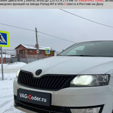
юнинг двигателя 1,6MPI(CWVB) до 125 л.с и 175 Нм от
PetranVAG Tuned
, акти
аводских функций на Шкода Рапид ФЛ в VAG-
C
oder.ru в Ростове-на-Дону