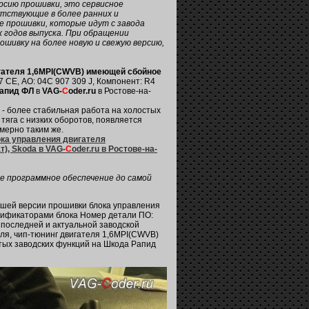
рсию прошивки, это сервисное
утствующие в более ранних и
е прошивки, которые идут с завода
х годов выпуска. При обращении
ошивку на более новую и свежую версию,
гателя 1,6MPI(CWVB) имеющей сбойное
 CE, АО: 04C 907 309 J, Компонент: R4
Рапид ФЛ
в
VAG-
C
oder.ru
в Ростове-на-
- более стабильная работа на холостых
тяга с низких оборотов, появляется
мерно таким же.
ка управления двигателя
ат), Skoda в VAG-
C
oder.ru в Ростове-на-
е программное обеспечение до самой
вшей версии прошивки блока управления
тификаторами блока Номер детали ПО:
й последней и актуальной заводской
ля, чип-тюнинг двигателя 1,6MPI(CWVB)
ытых заводских функций на Шкода Рапид