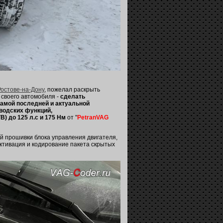
 Ростове-на-Дону
, пожелал раскрыть
своего автомобиля -
сделать
самой последней и актуальной
аводских функций,
) до 125 л.с и 175 Нм
от "
PetranVAG
ей прошивки блока управления двигателя,
активация и кодирование пакета скрытых