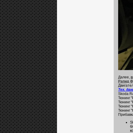
Далее,
в
Рапид 
Двигател
Тех. да
Skoda Ra
Тюнинг "
Тюнинг "
Тюнинг "
Тюнинг "
Прибавк
S
б
к