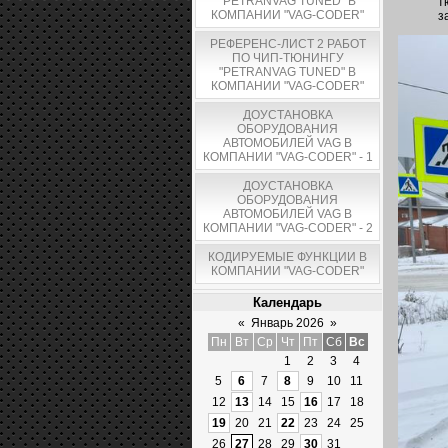
"PETRANVAG TUNED" В
т
КОМПАНИИ "VAG-CODER"
з
РЕФЕРЕНС-ЛИСТ 2 РАБОТ
ПО ЧИП-ТЮНИНГУ
"PETRANVAG TUNED" В
КОМПАНИИ "VAG-CODER"
ДОУСТАНОВКА
ОБОРУДОВАНИЯ
АВТОМОБИЛЕЙ VAG В
КОМПАНИИ "VAG-CODER" - 1
ДОУСТАНОВКА
ОБОРУДОВАНИЯ
АВТОМОБИЛЕЙ VAG В
КОМПАНИИ "VAG-CODER" - 2
КОДИРУЕМЫЕ ФУНКЦИИ В
КОМПАНИИ "VAG-CODER"
Календарь
«
Январь 2026
»
Пн
Вт
Ср
Чт
Пт
Сб
Вс
1
2
3
4
5
6
7
8
9
10
11
12
13
14
15
16
17
18
19
20
21
22
23
24
25
26
27
28
29
30
31