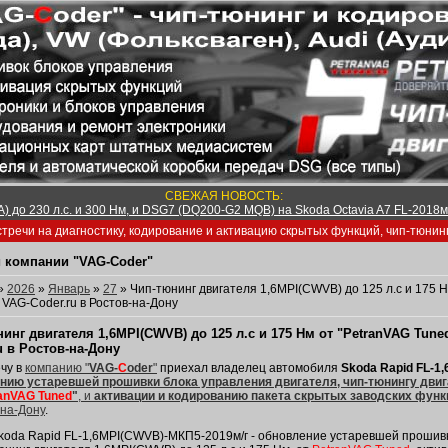
СВЕЖАЯ НОВОСТЬ:
) до 230 л.с. и 300 Нм, и DSG7 (DQ200-G2 MQB) на Skoda Octavia A7 FL-2018м/
тречи на диагностику, кодирование и активацию скрытых функций, чип-тюнин
 компании "VAG-Coder"
»
2026
»
Январь
»
27
» Чип-тюнинг двигателя 1,6MPI(CWVB) до 125 л.с и 175 Н
в VAG-Coder.ru в Ростов-на-Дону
инг двигателя 1,6MPI(CWVB) до 125 л.с и 175 Нм от "PetranVAG Tuned
u в Ростов-на-Дону
чу в
компанию "
VAG-
C
oder
"
приехал владелец автомобиля
Skoda Rapid FL-1
нию устаревшей прошивки блока управления двигателя, чип-тюнингу двига
anVAG Tuned
"
, и
активации и кодированию пакета скрытых заводских функ
-на-Дону
.
koda Rapid FL-1,6MPI(CWVB)-МКП5-2019м/г - обновление устаревшей прошивки