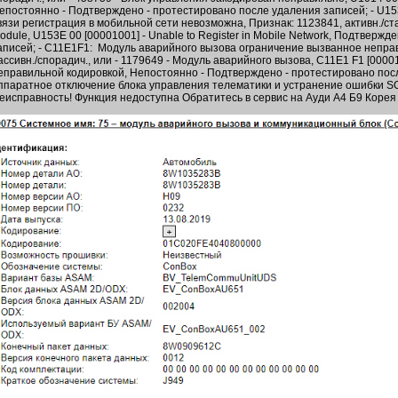
епостоянно - Подтверждено - протестировано после удаления записей; - U15
вязи регистрация в мобильной сети невозможна, Признак: 1123841, активн./стат
odule, U153E 00 [00001001] - Unable to Register in Mobile Network, Подтверж
аписей; - C11E1F1: Модуль аварийного вызова ограничение вызванное неправ
ассивн./спорадич., или - 1179649 - Модуль аварийного вызова, C11E1 F1 [000
еправильной кодировкой, Непостоянно - Подтверждено - протестировано пос
ппаратное отключение блока управления телематики и устранение ошибки SO
еисправность! Функция недоступна Обратитесь в сервис на Ауди А4 Б9 Корея