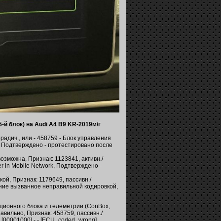
-й блок) на Audi A4 B9 KR-2019м/г
радич., или - 458759 - Блок управления
- Подтверждено - протестировано после
озможна, Признак: 1123841, активн./
er in Mobile Network, Подтверждено -
й, Признак: 1179649, пассивн./
чение вызванное неправильной кодировкой,
ационного блока и телеметрии (ConBox,
авильно, Признак: 458759, пассивн./
 [00001000] - - [ECU_coded_wrong],