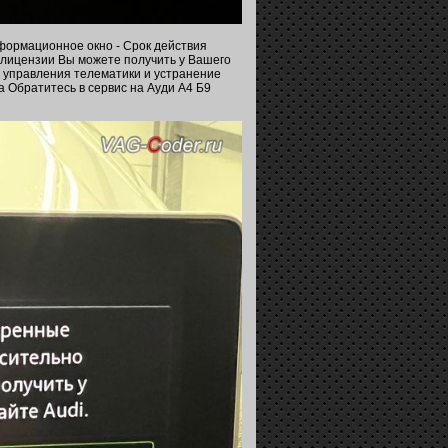
нформационное окно - Срок действия
лицензии Вы можете получить у Вашего
а управления телематики и устранение
а Обратитесь в сервис на Ауди А4 Б9