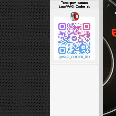
Телеграм-канал:
t.me/VAG_Coder_ru