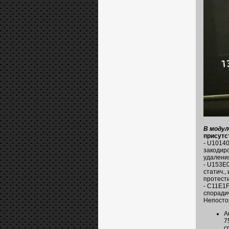
В модул
присутс
- U10140
закодиро
удалени
- U153E0
статич.,
протест
- C11E1F
спорадич
Непосто
A
7
с