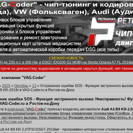
СВЕЖАЯ НОВОСТЬ:
) до 230 л.с. и 300 Нм, и DSG7 (DQ200-G2 MQB) на Skoda Octavia A7 FL-2018м/
тречи на диагностику, кодирование и активацию скрытых функций, чип-тюнин
 компании "VAG-Coder"
»
2025
»
Октябрь
»
13
» Устранение ошибки SOS - Функция экстренного вызова
B9 KR-2019г в VAG-Coder.ru в Ростов-на-Дону
ние ошибки SOS - Функция экстренного вызова: Неисправность! Фун
 VAG-Coder.ru в Ростов-на-Дону
чу в
компанию "
VAG-
C
oder
"
приехал владелец автомобиля
Audi A4 B9 KR-2,0
аммно-аппаратному отключению блока управления телематики (ConBox, 75
 экстренного вызова: Неисправность! Функция недоступна. Обратитесь в 
в Ростове-на-Дону
.
udi A4 B9 KR-2,0TFSI-DSG7-2019м/г - программно-аппаратное отключение бло