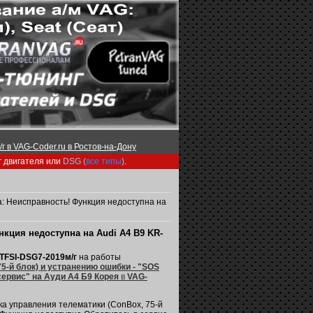
г в VAG-Coder.ru в Ростов-на-Дону
г двигателя или
DSG (
все типы
)
.
: Неисправность! Функция недоступна на
кция недоступна на Audi A4 B9 KR-
TFSI-DSG7-2019м/г
на работы
-й блок) и устранению ошибки - "SOS
сервис" на Ауди А4 Б9 Корея
в
VAG-
ка управления телематики (ConBox, 75-й