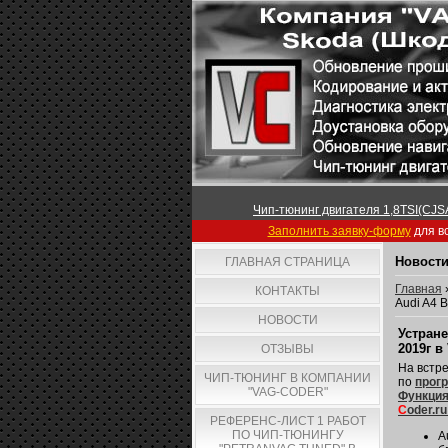
Чип-тюнинг двигателя 1,8TSI(CJSA
Заполнить заявку-форму
для вс
Новости
ГЛАВНАЯ СТРАНИЦА
Главная
КОНТАКТЫ
Audi A4 
НОВОСТИ
Устране
2019г в
ОТЗЫВЫ
На встре
ЧИП-ТЮНИНГ В КОМПАНИИ
по
прогр
"VAG-CODER"
Функция
C
oder.ru
РЕФЕРЕНС-ЛИСТ 1 РАБОТ
ПО ЧИП-ТЮНИНГУ
A