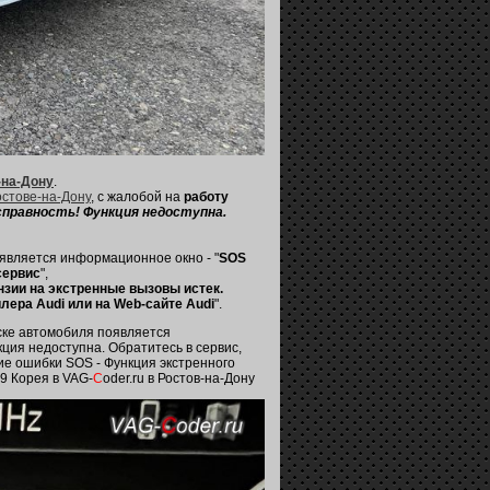
-на-Дону
.
Ростове-на-Дону
, с жалобой на
работу
справность! Функция недоступна.
является информационное окно - "
SOS
сервис
",
нзии на экстренные вызовы истек.
ера Audi или на Web-сайте Audi
".
уске автомобиля появляется
ция недоступна. Обратитесь в сервис,
е ошибки SOS - Функция экстренного
9 Корея в VAG-
C
oder.ru в Ростов-на-Дону