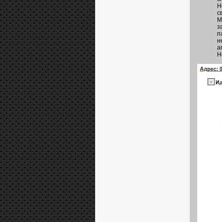
Н
с
M
з
п
н
а
Н