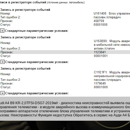
udi A4 B9 KR-2,0TFSI-DSG7-2019м/г - диагностика неисправностей выявила ош
правления телематики - в модуле аварийного вызова и коммуникационного бло
рограммно-аппаратное отключение блока управления телематики и устранени
ызова: Неисправность! Функция недоступна Обратитесь в сервис на Ауди А4 Б