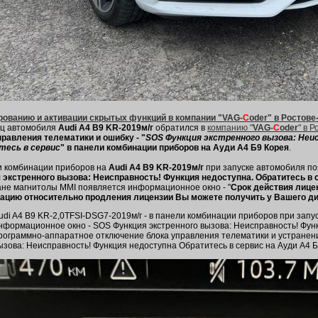
рованию и активации скрытых функций в компании "VAG-
C
oder" в Ростове
ц автомобиля
Audi A4 B9 KR-2019м/г
обратился в
компанию "
VAG-
C
oder
" в 
правления телематики и ошибку - "
SOS Функция экстренного вызова: Неи
есь в сервис
" в панели комбинации приборов на Ауди А4 Б9 Корея
.
и комбинации приборов на
Audi A4 B9 KR-2019м/г
при запуске автомобиля по
 экстренного вызова: Неисправность! Функция недоступна. Обратитесь в 
ане магнитолы MMI появляется информационное окно - "
Срок действия лице
цию относительно продления лицензии Вы можете получить у Вашего дил
udi A4 B9 KR-2,0TFSI-DSG7-2019м/г - в панели комбинации приборов при зап
нформационное окно - SOS Функция экстренного вызова: Неисправность! Функ
рограммно-аппаратное отключение блока управления телематики и устранени
ызова: Неисправность! Функция недоступна Обратитесь в сервис на Ауди А4 Б