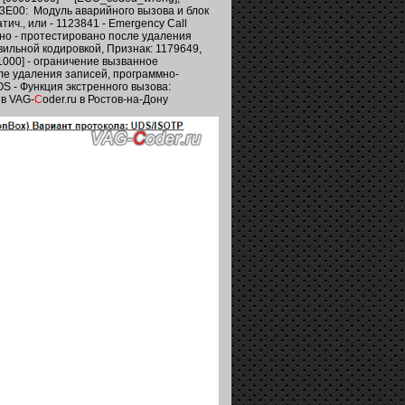
3E00: Модуль аварийного вызова и блок
ич., или - 1123841 - Emergency Call
дено - протестировано после удаления
ильной кодировкой, Признак: 1179649,
01000] - ограничение вызванное
ле удаления записей, программно-
S - Функция экстренного вызова:
 в VAG-
C
oder.ru в Ростов-на-Дону