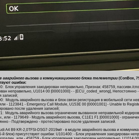
е аварийного вызова и коммуникационного блока телеметрии
(ConBox, 75
твуют ошибки:
0: Блок управления закодирован неправильно, Признак: 458759, пассивн./спо
ван неправильно, U1014 00 [00001000] - - [ECU_coded_wrong], Непостоянно 
я записей;
0: Модуль аварийного вызова и блок связи регистрация в мобильной сети нев
 или - 1123841 - Emergency Call Module, U153E 00 [00001001] - Unable to Regist
ировано после удаления записей;
1: Модуль аварийного вызова ограничение вызванное неправильной кодировко
., или - 1179649 - Модуль аварийного вызова, C11E1 F1 [00001000] - ограни
янно - Подтверждено - протестировано после удаления записей.
udi A4 B9 KR-2,0TFSI-DSG7-2019м/г - в модуле аварийного вызова и коммуник
5-й блок) присутствуют ошибки: U101400: - Блок управления закодирован непр
порадич., или - 458759 - Блок управления закодирован неправильно, U1014 00