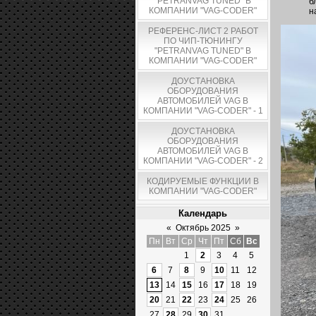
"PETRANVAG TUNED" В
б
КОМПАНИИ "VAG-CODER"
н
РЕФЕРЕНС-ЛИСТ 2 РАБОТ
ПО ЧИП-ТЮНИНГУ
"PETRANVAG TUNED" В
КОМПАНИИ "VAG-CODER"
ДОУСТАНОВКА
ОБОРУДОВАНИЯ
АВТОМОБИЛЕЙ VAG В
КОМПАНИИ "VAG-CODER" - 1
ДОУСТАНОВКА
ОБОРУДОВАНИЯ
АВТОМОБИЛЕЙ VAG В
КОМПАНИИ "VAG-CODER" - 2
КОДИРУЕМЫЕ ФУНКЦИИ В
КОМПАНИИ "VAG-CODER"
Календарь
«
Октябрь 2025
»
Пн
Вт
Ср
Чт
Пт
Сб
Вс
1
2
3
4
5
6
7
8
9
10
11
12
13
14
15
16
17
18
19
20
21
22
23
24
25
26
27
28
29
30
31