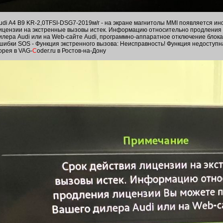
udi A4 B9 KR-2,0TFSI-DSG7-2019м/г - на экране магнитолы MMI появляется и
ицензии на экстренные вызовы истек. Информацию относительно продления 
илера Audi или на Web-сайте Audi, программно-аппаратное отключение блок
шибки SOS - Функция экстренного вызова: Неисправность! Функция недоступн
орея в VAG-
C
oder.ru в Ростов-на-Дону