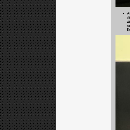
A
л
д
о
К