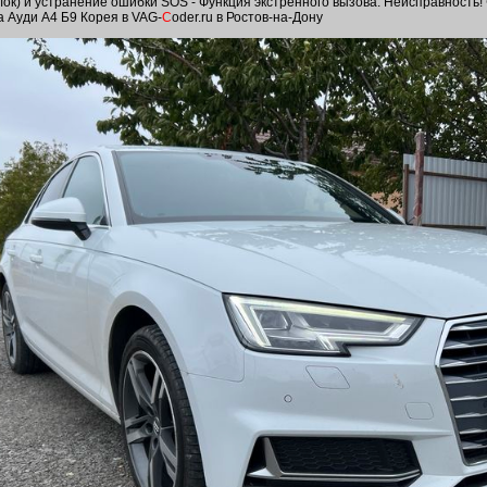
лок) и устранение ошибки SOS - Функция экстренного вызова: Неисправность!
а Ауди А4 Б9 Корея в VAG-
C
oder.ru в Ростов-на-Дону