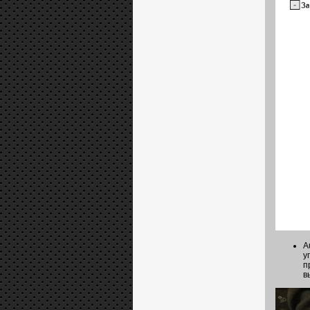
A
у
п
в