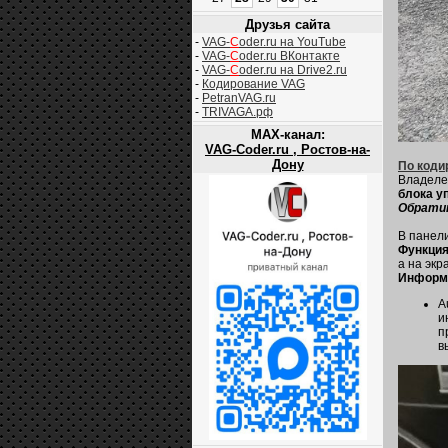
Друзья сайта
-
VAG-
C
oder.ru на YouTube
-
VAG-
C
oder.ru ВКонтакте
-
VAG-
C
oder.ru на Drive2.ru
-
Кодирование VAG
-
PetranVAG.ru
-
TRIVAGA.рф
MAX-канал:
VAG-Coder.ru , Ростов-на-
Дону
По коди
Владеле
блока у
Обратит
В панел
Функция
а на экр
Информа
A
и
п
в