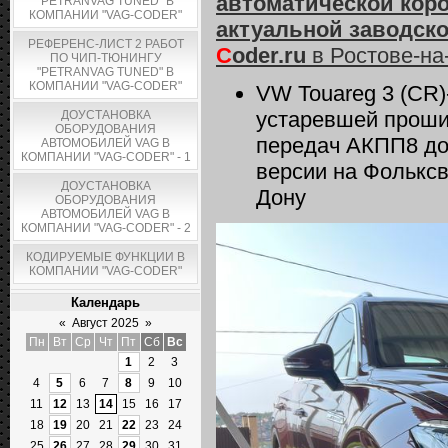
автоматической коро
"PETRANVAG TUNED" В
КОМПАНИИ "VAG-CODER"
актуальной заводско
РЕФЕРЕНС-ЛИСТ 2 РАБОТ
C
oder.ru
в Ростове-на
ПО ЧИП-ТЮНИНГУ
"PETRANVAG TUNED" В
КОМПАНИИ "VAG-CODER"
VW Touareg 3 (CR)
устаревшей проши
ДОУСТАНОВКА
ОБОРУДОВАНИЯ
передач АКПП8 до
АВТОМОБИЛЕЙ VAG В
КОМПАНИИ "VAG-CODER" - 1
версии на Фольксв
ДОУСТАНОВКА
Дону
ОБОРУДОВАНИЯ
АВТОМОБИЛЕЙ VAG В
КОМПАНИИ "VAG-CODER" - 2
КОДИРУЕМЫЕ ФУНКЦИИ В
КОМПАНИИ "VAG-CODER"
Календарь
«
Август 2025
»
Пн
Вт
Ср
Чт
Пт
Сб
Вс
1
2
3
4
5
6
7
8
9
10
11
12
13
14
15
16
17
18
19
20
21
22
23
24
25
26
27
28
29
30
31