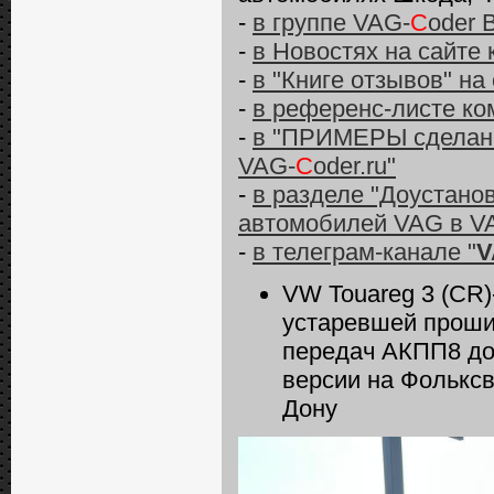
-
в группе VAG-
C
oder 
-
в Новостях на сайте
-
в "Книге отзывов" на
-
в референс-листе ко
-
в "ПРИМЕРЫ сделанн
VAG-
C
oder.ru"
-
в разделе "Доустано
автомобилей VAG в V
-
в телеграм-канале "
V
VW Touareg 3 (CR)
устаревшей проши
передач АКПП8 до
версии на Фольксв
Дону