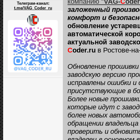
компанию "
VAG-
C
oder
Телеграм-канал:
t.me/VAG_Coder_ru
заложенный произв
комфорт и безопасн
обновление устарев
автоматической коро
актуальной заводско
C
oder.ru
в Ростове-на
Обновление прошивки 
заводскую версию про
исправлены ошибки и 
присутствующие в бо
Более новые прошивки
которые идут с завод
более новых автомоби
обращении владельца 
проверить и обновить
владелец в основном 