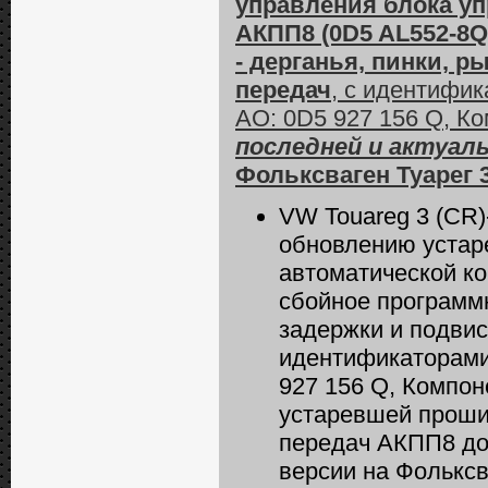
управления блока уп
АКПП8 (0D5 AL552-8
- дерганья, пинки, 
передач
, с идентифик
АО: 0D5 927 156 Q, К
последней и актуаль
Фольксваген Туарег 3
VW Touareg 3 (CR)
обновлению устар
автоматической к
сбойное программн
задержки и подвис
идентификаторами 
927 156 Q, Компо
устаревшей проши
передач АКПП8 до
версии на Фольксв