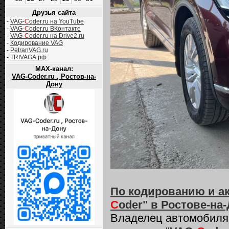
Друзья сайта
-
VAG-
C
oder.ru на YouTube
-
VAG-
C
oder.ru ВКонтакте
-
VAG-
C
oder.ru на Drive2.ru
-
Кодирование VAG
-
PetranVAG.ru
-
TRIVAGA.рф
MAX-канал:
VAG-Coder.ru , Ростов-на-
Дону
По кодированию и а
C
oder" в Ростове-на
Владелец автомобил