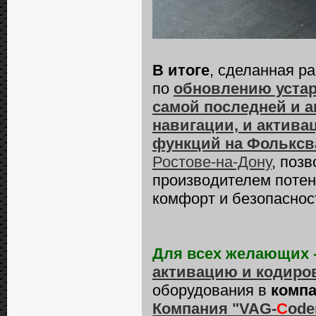
В итоге
, сделанная р
по
обновлению устар
самой последней и а
навигации, и актива
функций на Фольксва
Ростове-на-Дону
, поз
производителем потен
комфорт и безопаснос
Для всех желающих 
активацию и кодиро
оборудования в
компа
Компания "VAG-
C
ode