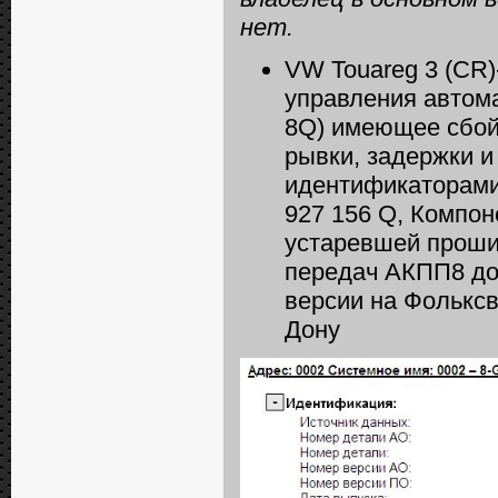
нет.
VW Touareg 3 (CR)
управления автом
8Q) имеющее сбойн
рывки, задержки и
идентификаторами 
927 156 Q, Компо
устаревшей проши
передач АКПП8 до
версии на Фольксв
Дону