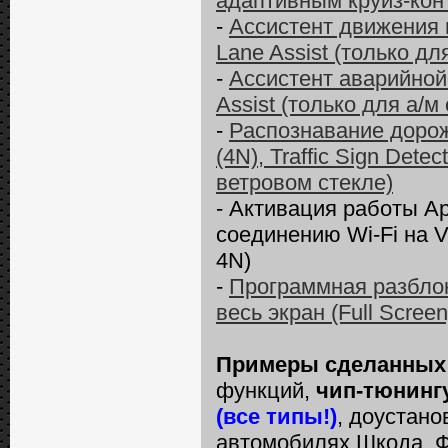
адаптивным круиз-ко
-
Ассистент движения п
Lane Assist (только дл
-
Ассистент аварийной
Assist (только для а/м
-
Распознавание дорож
(4N), Traffic Sign Dete
ветровом стекле)
- Активация работы A
соединению Wi-Fi на VW
4N)
-
Программная разблок
весь экран (Full Scree
Примеры сделанных
функций,
чип-тюнинг
(все типы!)
, доустано
автомобилях Шкода, Ф