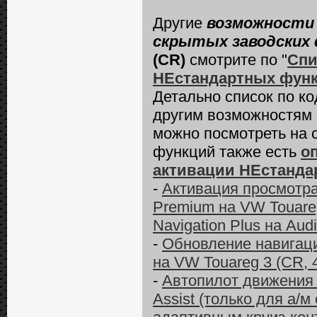
Другие
возможности 
скрытых заводских 
(CR)
смотрите по "
Спи
НЕстандартных функц
Детально список по к
другим возможностям
можно посмотреть на 
функций также есть
о
активации НЕстанда
-
Активация просмотра
Premium на VW Touareg
Navigation Plus на Aud
-
Обновление навигаци
на VW Touareg 3 (CR, 
-
Автопилот движения в
Assist (только для а/м