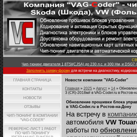
СВ
Чип-тюнинг двигателя 1,8TSI(CJSA) до 230 л.с. и 300 Нм, и DSG7
Заполнить заявку-форму
для встречи на диагностику, кодиров
Новости компании "VAG-Coder"
ГЛАВНАЯ СТРАНИЦА
Главная
»
2025
»
Август
»
14
» Обновлени
КОНТАКТЫ
3 (CR)-2018м/г в VAG-Coder.ru в Ростов-
НОВОСТИ
Обновление прошивки блока управл
в VAG-Coder.ru в Ростов-на-Дону
ОТЗЫВЫ
На встречу в
компанию
ЧИП-ТЮНИНГ В КОМПАНИИ
"VAG-CODER"
автомобиля
VW Touare
работы по
обновлени
РЕФЕРЕНС-ЛИСТ 1 РАБОТ
ПО ЧИП-ТЮНИНГУ