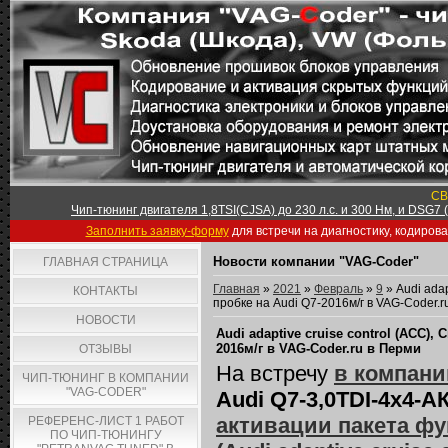
СВ
Чип-тюнинг двигателя 1,8TSI(CJSA) до 230 л.с. и 300 Нм, и DSG7
Заполнить заявку-форму
для встречи на диагностику, кодиров
Новости компании "VAG-Coder"
ГЛАВНАЯ СТРАНИЦА
Главная
»
2021
»
Февраль
»
9
» Audi ada
КОНТАКТЫ
пробке на Audi Q7-2016м/г в VAG-Coder.r
НОВОСТИ
Audi adaptive сruise сontrol (ACC)
2016м/г в VAG-Coder.ru в Перми
ОТЗЫВЫ
На встречу
в компани
ЧИП-ТЮНИНГ В КОМПАНИИ
"VAG-CODER"
Audi Q7-3,0TDI-4х4-А
активации пакета фу
РЕФЕРЕНС-ЛИСТ 1 РАБОТ
ПО ЧИП-ТЮНИНГУ