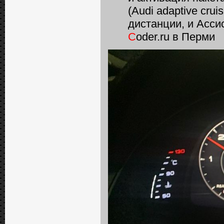
(Audi adaptive сru
дистанции, и Асси
C
oder.ru в Перми