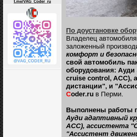
t.me/VAG_Coder_ru
По доустановке обор
Владелец автомобил
заложенный производ
комфорт и безопасн
свой автомобиль пак
оборудования: Ауди 
сruise сontrol, ACC)
дистанции", и "Асси
C
oder.ru
в Перми.
Выполнены работы по
Ауди адаптивный круи
ACC), ассистента "
"Ассистент движени