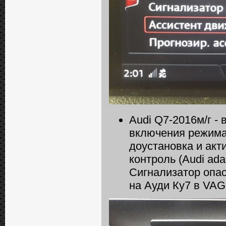
Audi Q7-2016м/г -
включения режима 
доустановка и акт
контроль (Audi adap
Сигнализатор опас
на Ауди Ку7 в VAG