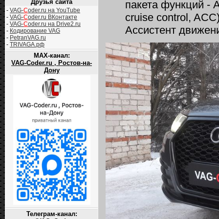
Друзья сайта
пакета функций - 
-
VAG-
C
oder.ru на YouTube
сruise сontrol, AC
-
VAG-
C
oder.ru ВКонтакте
-
VAG-
C
oder.ru на Drive2.ru
Ассистент движени
-
Кодирование VAG
-
PetranVAG.ru
-
TRIVAGA.рф
MAX-канал:
VAG-Coder.ru , Ростов-на-
Дону
Телеграм-канал: