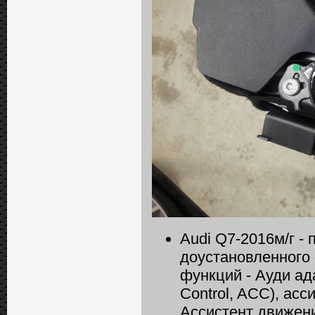
Audi Q7-2016м/г -
доустановленного 
функций - Ауди ада
Control, ACC), ас
Ассистент движени