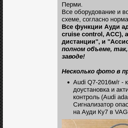
Перми.
Все оборудование и в
схеме, согласно норм
Все функции Ауди ад
сruise сontrol, ACC)
дистанции", и "Асси
полном объеме, так,
заводе!
Несколько фото в п
Audi Q7-2016м/г -
доустановка и акт
контроль (Audi adap
Сигнализатор опас
на Ауди Ку7 в VAG