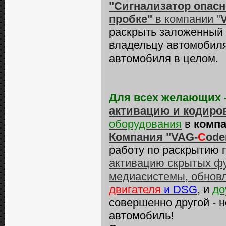
"Сигнализатор опасн
пробке"
в компании "
раскрыть заложенный 
владельцу автомобиля
автомобиля в целом.
Для всех желающих 
активацию и кодиро
оборудования
в
компа
Компания "VAG-
C
ode
работу по раскрытию 
активацию скрытых фу
медиасистемы, обнов
двигателя
и DSG
, и
до
совершенно другой - 
автомобиль!