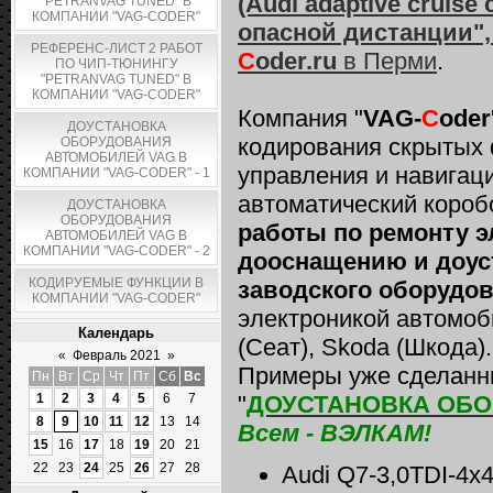
(Audi adaptive сruise
"PETRANVAG TUNED" В
КОМПАНИИ "VAG-CODER"
опасной дистанции",
РЕФЕРЕНС-ЛИСТ 2 РАБОТ
C
oder.ru
в Перми
.
ПО ЧИП-ТЮНИНГУ
"PETRANVAG TUNED" В
КОМПАНИИ "VAG-CODER"
Компания "
VAG-
C
oder
ДОУСТАНОВКА
кодирования скрытых 
ОБОРУДОВАНИЯ
АВТОМОБИЛЕЙ VAG В
управления и навигаци
КОМПАНИИ "VAG-CODER" - 1
автоматический короб
ДОУСТАНОВКА
ОБОРУДОВАНИЯ
работы по ремонту э
АВТОМОБИЛЕЙ VAG В
КОМПАНИИ "VAG-CODER" - 2
дооснащению и доус
КОДИРУЕМЫЕ ФУНКЦИИ В
заводского оборудов
КОМПАНИИ "VAG-CODER"
электроникой автомоби
Календарь
(Сеат), Skoda (Шкода).
«
Февраль 2021
»
Примеры уже сделанны
Пн
Вт
Ср
Чт
Пт
Сб
Вс
1
2
3
4
5
6
7
"
ДОУСТАНОВКА ОБ
8
9
10
11
12
13
14
Всем - ВЭЛКАМ!
15
16
17
18
19
20
21
22
23
24
25
26
27
28
Audi Q7-3,0TDI-4х