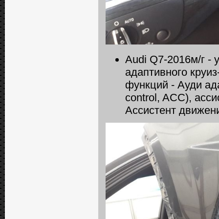
Audi Q7-2016м/г -
адаптивного круиз
функций - Ауди ада
сontrol, ACC), асс
Ассистент движени