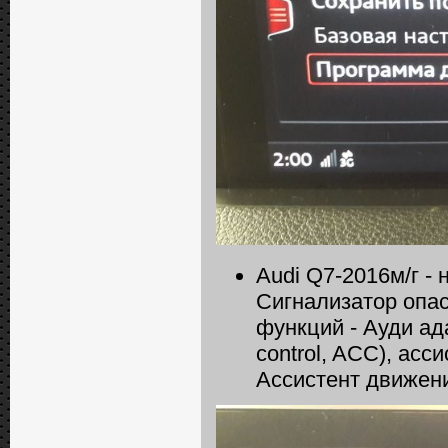
Audi Q7-2016м/г -
Сигнализатор опас
функций - Ауди ада
сontrol, ACC), асс
Ассистент движени