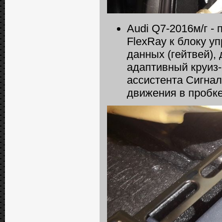
Audi Q7-2016м/г -
FlexRay к блоку у
данных (гейтвей),
адаптивный круиз-к
ассистента Сигнал
движения в пробке