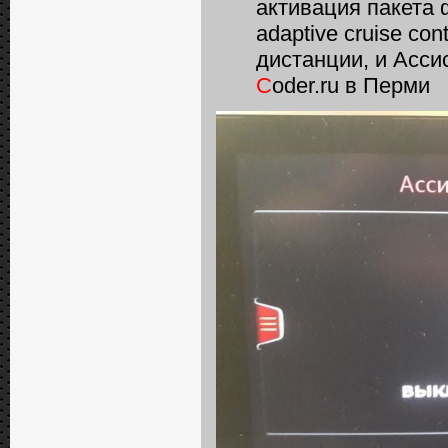
активация пакета 
adaptive сruise сo
дистанции, и Асси
C
oder.ru в Перми