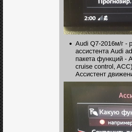
Audi Q7-2016м/г -
ассистента Audi ad
пакета функций - 
сruise сontrol, AC
Ассистент движени