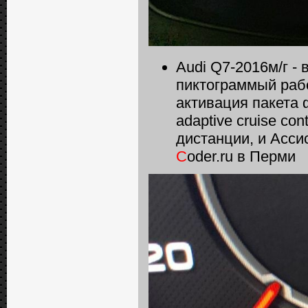
Audi Q7-2016м/г -
пиктограммый рабо
активация пакета 
adaptive сruise сo
дистанции, и Асси
C
oder.ru в Перми