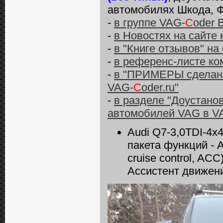
автомобилях Шкода, Ф
-
в группе VAG-
C
oder 
-
в Новостях на сайте
-
в "Книге отзывов" на
-
в референс-листе ко
-
в "ПРИМЕРЫ сделанн
VAG-
C
oder.ru"
-
в разделе "Доустано
автомобилей VAG в V
Audi Q7-3,0TDI-4х
пакета функций - 
сruise сontrol, AC
Ассистент движени