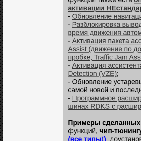
активации НЕстанда
-
Обновление навигац
-
Разблокировка вывод
время движения автом
-
Активация пакета ас
Assist (движение по д
пробке, Traffic Jam Ass
-
Активация ассистента
Detection (VZE)
;
- Обновление устарев
самой новой и послед
-
Программное расшир
шинах RDKS с расшир
Примеры сделанных
функций,
чип-тюнинг
(все типы!)
, доустано