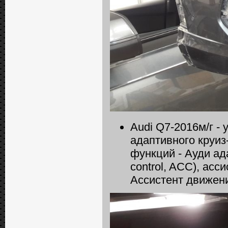
Audi Q7-2016м/г -
адаптивного круиз
функций - Ауди ада
сontrol, ACC), асс
Ассистент движени