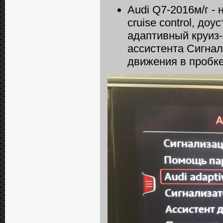
Audi Q7-2016м/г - 
сruise сontrol, до
адаптивный круиз-к
ассистента Сигнал
движения в пробке