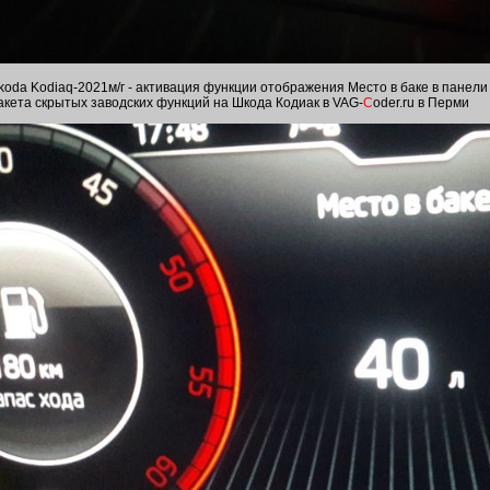
koda Kodiaq-2021м/г - активация функции отображения Место в баке в панели
акета скрытых заводских функций на Шкода Кодиак в VAG-
C
oder.ru в Перми