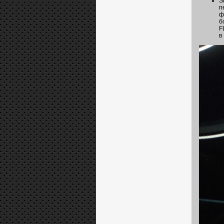
S
п
ф
б
F
в