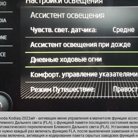
koda Kodiaq-2021м/г - активации меню управления в магнитоле функции асси
лижнего Дальнего света (FLA), с функцией памяти последнего состояния вкл
втоматического переключения Ближнего Дальнего света (FLA). Установив пер
е нужно каждый раз включать функцию FLA, после выключения зажигания и по
нова включена, активация и кодирование пакета скрытых заводских функций н