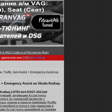
г в VAG-Coder.ru в Ростов-на-Дону
г двигателя или
DSG (
все типы
)
.
 Traffic Jam Assist + Emergency Assist на
 + Emergency Assist на Skoda Kodiaq-
Kodiaq-2,0TDI-4х4-DSG7-2021м/г
ункций, активации Ассистента
полосе по дорожной разметке с
х знаков в панели приборов (Traffic
автомобиля в полосе при движении в
вации Ассистента аварийной остановки