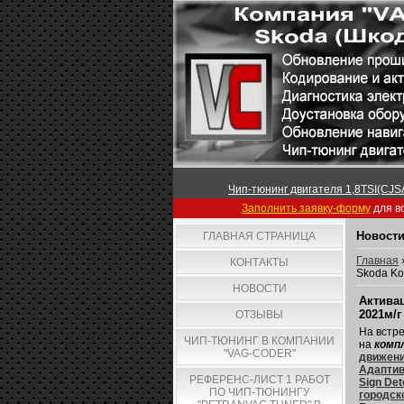
Чип-тюнинг двигателя 1,8TSI(CJSA
Заполнить заявку-форму
для вс
Новости
ГЛАВНАЯ СТРАНИЦА
Главная
КОНТАКТЫ
Skoda Ko
НОВОСТИ
Активац
2021м/г
ОТЗЫВЫ
На встре
ЧИП-ТЮНИНГ В КОМПАНИИ
на
комп
"VAG-CODER"
движени
Адаптив
РЕФЕРЕНС-ЛИСТ 1 РАБОТ
Sign De
ПО ЧИП-ТЮНИНГУ
городск