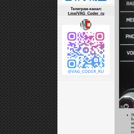
Телеграм-канал:
t.me/VAG_Coder_ru
S
Б
а
н
с