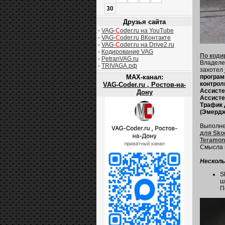
30
Друзья сайта
-
VAG-
C
oder.ru на YouTube
-
VAG-
C
oder.ru ВКонтакте
-
VAG-
C
oder.ru на Drive2.ru
-
Кодирование VAG
По коди
-
PetranVAG.ru
Владел
-
TRIVAGA.рф
захотел
MAX-канал:
програм
контрол
VAG-Coder.ru , Ростов-на-
Ассистен
Дону
Ассисте
Трафик 
(Эмердж
Выполне
для Skod
Teramon
Смысла п
Несколь
S
ш
П