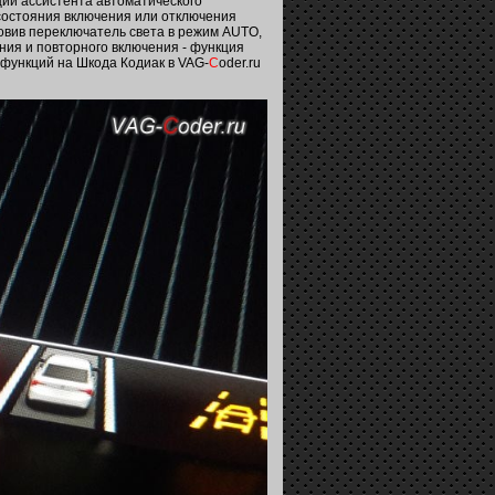
ции ассистента автоматического
 состояния включения или отключения
овив переключатель света в режим AUTO,
ния и повторного включения - функция
 функций на Шкода Кодиак в VAG-
C
oder.ru