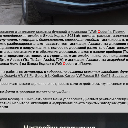
рованию и активации скрытых функций в компании "VAG-
C
oder" в Перми.
ец
новейшего
автомобиля
Skoda Кодиак-2021м/г
, пожелал раскрыть заложе
улучшить комфорт и безопасность своего автомобиля
- активировать 
мно разблокировать пакет ассистентов - активация Ассистента движения по
ь движения и подруливания в полосе по дорожной разметке с Адаптивным
та распознавания и отображения дорожных знаков в панели приборов (Traff
нта городского автопилота с удержанием автомобиля в полосе при движен
Джем Ассист (Traffic Jam Assist, TJA), и активация Ассистента аварийной 
енси Асист) на Шкода Кодиак
в
VAG-
C
oder.ru
в Перми.
ны работы по
активации и кодированию пакета скрытых заводских фун
a Octavia А7/ A7 FL, Superb 3, Kodiaq, Karoq, VW Passat B8, Golf 7, Seat Leon
t
".
еречислять всего сделанного нет, просто сами откройте ссылку на список и п
ко фото в процессе выполнения работ:
koda Kodiaq-2021м/г - активация меню управления Дневным режимом освещен
татной магнитоле, активация и кодирование пакета скрытых заводских функц
ерми