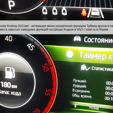
koda Kodiaq-2021м/г - активация меню управления функции Таймер кругов в п
акета скрытых заводских функций на Шкода Кодиак в VAG-
C
oder.ru в Перми