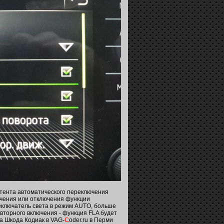
стента автоматического переключения
ючения или отключения функции
еключатель света в режим AUTO, больше
вторного включения - функция FLA будет
а Шкода Кодиак в VAG-
C
oder.ru в Перми