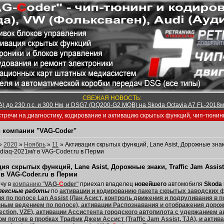
СВЕЖАЯ НОВОСТЬ:
) до 230 л.с. и 300 Нм, и DSG7 (DQ200-G2 MQB) на Skoda Octavia A7 FL-2018м/
тречи на диагностику, кодирование и активацию скрытых функций, чип-тюнин
 компании "VAG-Coder"
»
2020
»
Ноябрь
»
11
» Активация скрытых функций, Lane Asist, Дорожные знаки,
diaq-2021м/г в VAG-Coder.ru в Перми
ия скрытых функций, Lane Asist, Дорожные знаки, Traffic Jam Assist
 в VAG-Coder.ru в Перми
чу в
компанию "
VAG-
C
oder
"
приехал владелец
новейшего
автомобиля
Skoda 
лексные работы
по
активации и кодированию пакета скрытых заводских ф
я по полосе Lan Assist (Лан Асист, контроль движения и подруливания в 
ным ведением по полосе), активации Распознавания и отображения дорожны
tection, VZE), активации Ассистента городского автопилота с удержанием 
ом потоке в пробках Трафик Джем Ассист (Traffic Jam Assist, TJA), и акти