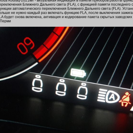
koda Kodiaq-2021м/г - визуальная индикация в панели приборов работы функ
ереключения Ближнего Дальнего света (FLA), с функцией памяти последнего
ункции автоматического переключения Ближнего Дальнего света (FLA). Устан
ольше не нужно каждый раз включать функцию FLA, после выключения зажига
LA будет снова включена, активация и кодирование пакета скрытых заводских
 Перми