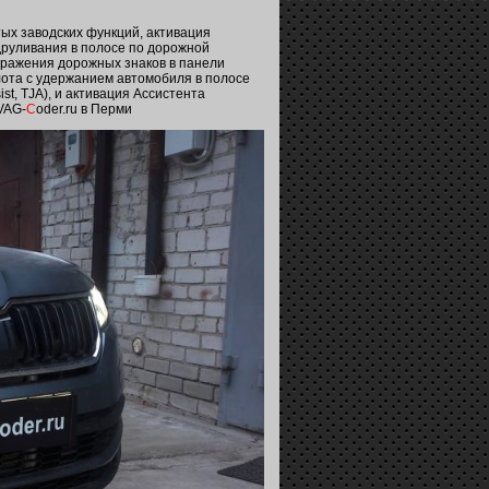
тых заводских функций, активация
одруливания в полосе по дорожной
бражения дорожных знаков в панели
пилота с удержанием автомобиля в полосе
ist, TJA), и активация Ассистента
VAG-
C
oder.ru в Перми