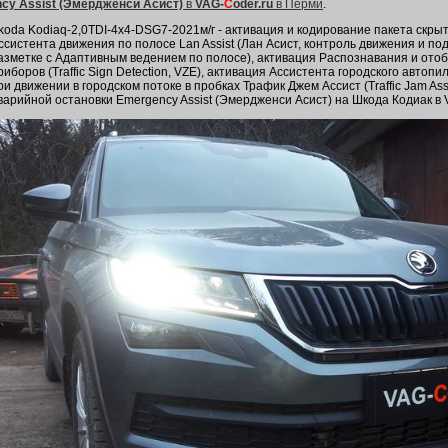
cy Assist (Эмердженси Асист)
в
VAG-
C
oder.ru
в Перми
.
koda Kodiaq-2,0TDI-4х4-DSG7-2021м/г - активация и кодирование пакета скры
ссистента движения по полосе Lan Assist (Лан Асист, контроль движения и п
азметке с Адаптивным ведением по полосе), активация Распознавания и ото
риборов (Traffic Sign Detection, VZE), активация Ассистента городского авто
ри движении в городском потоке в пробках Трафик Джем Ассист (Traffic Jam Ass
варийной остановки Emergency Assist (Эмердженси Асист) на Шкода Кодиак в 