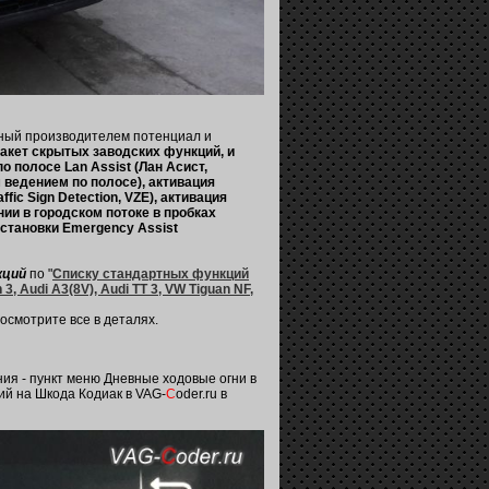
нный производителем потенциал и
пакет скрытых заводских функций, и
 полосе Lan Assist (Лан Асист,
 ведением по полосе), активация
ic Sign Detection, VZE), активация
ии в городском потоке в пробках
остановки Emergency Assist
кций
по "
Списку стандартных функций
 3, Audi A3(8V), Audi TT 3, VW Tiguan NF,
осмотрите все в деталях.
ия - пункт меню Дневные ходовые огни в
ий на Шкода Кодиак в VAG-
C
oder.ru в