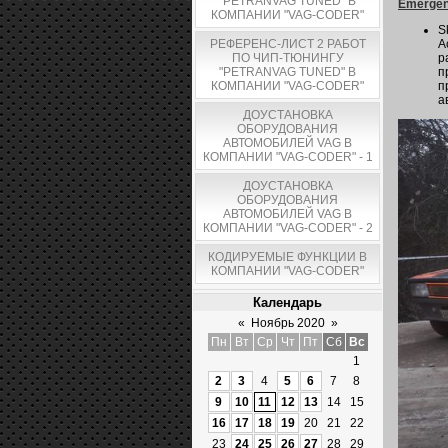
"PETRANVAG TUNED" В
Emergen
КОМПАНИИ "VAG-CODER"
S
РЕФЕРЕНС-ЛИСТ 2 РАБОТ
А
ПО ЧИП-ТЮНИНГУ
р
"PETRANVAG TUNED" В
п
КОМПАНИИ "VAG-CODER"
п
а
ДОУСТАНОВКА
ОБОРУДОВАНИЯ
АВТОМОБИЛЕЙ VAG В
КОМПАНИИ "VAG-CODER" - 1
ДОУСТАНОВКА
ОБОРУДОВАНИЯ
АВТОМОБИЛЕЙ VAG В
КОМПАНИИ "VAG-CODER" - 2
КОДИРУЕМЫЕ ФУНКЦИИ В
КОМПАНИИ "VAG-CODER"
Календарь
«
Ноябрь 2020
»
Пн
Вт
Ср
Чт
Пт
Сб
Вс
1
2
3
4
5
6
7
8
9
10
11
12
13
14
15
16
17
18
19
20
21
22
23
24
25
26
27
28
29