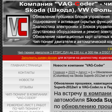
СВ
Чип-тюнинг двигателя 1,8TSI(CJSA) до 230 л.с. и 300 Нм, и DSG7
Заполнить заявку-форму
для встречи на диагностику, кодиров
Новости компании "VAG-Coder"
ГЛАВНАЯ СТРАНИЦА
Главная
»
2020
»
Август
»
6
» Обновление
КОНТАКТЫ
(Columbus) на Skoda Superb-2012м/г в V
НОВОСТИ
Обновление прошивки, навигационн
Superb-2012м/г в VAG-Coder.ru в П
ОТЗЫВЫ
На встречу
в компани
ЧИП-ТЮНИНГ В КОМПАНИИ
"VAG-CODER"
автомобиля
Skoda Su
по
обновлению проши
РЕФЕРЕНС-ЛИСТ 1 РАБОТ
ПО ЧИП-ТЮНИНГУ