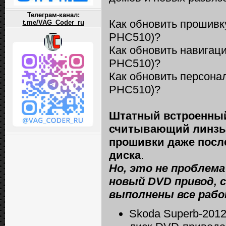
Телеграм-канал:
Как обновить прошивк
t.me/VAG_Coder_ru
РНС510)?
Как обновить навигац
РНС510)?
Как обновить персона
РНС510)?
Штатный встроенный
считывающий линзы 
прошивки даже посл
диска
.
Но, это не проблема
новый DVD привод, 
выполнены все раб
Skoda Superb-2012