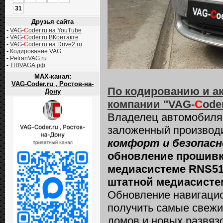
31
Друзья сайта
-
VAG-
C
oder.ru на YouTube
-
VAG-
C
oder.ru ВКонтакте
-
VAG-
C
oder.ru на Drive2.ru
-
Кодирование VAG
-
PetranVAG.ru
-
TRIVAGA.рф
MAX-канал:
VAG-Coder.ru , Ростов-на-
По кодированию и а
Дону
компании "VAG-
C
ode
Владелец автомобил
заложенный производ
комфорт и безопасн
обновление прошивк
медиасистеме RNS510
штатной медиасисте
Обновление навигацио
получить самые свежи
домов и новых развязо