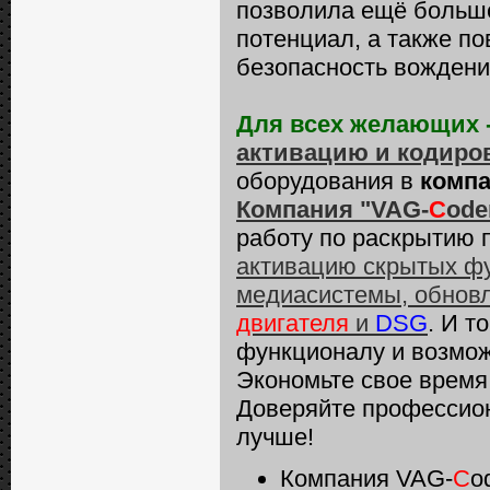
позволила ещё больш
потенциал, а также п
безопасность вождени
Для всех желающих 
активацию и кодиро
оборудования в
компа
Компания "VAG-
C
ode
работу по раскрытию 
активацию скрытых фу
медиасистемы, обнов
двигателя
и
DSG
. И т
функционалу и возмо
Экономьте свое время 
Доверяйте профессио
лучше!
Компания VAG-
C
o