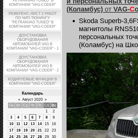
и персональных точе
"PETRANVAG TUNED" В
КОМПАНИИ "VAG-CODER"
(Коламбус)
от
VAG-
C
o
РЕФЕРЕНС-ЛИСТ 2 РАБОТ
ПО ЧИП-ТЮНИНГУ
Skoda Superb-3,6F
"PETRANVAG TUNED" В
КОМПАНИИ "VAG-CODER"
магнитолы RNS510 
персональных точ
ДОУСТАНОВКА
ОБОРУДОВАНИЯ
(Коламбус) на Шк
АВТОМОБИЛЕЙ VAG В
КОМПАНИИ "VAG-CODER" - 1
ДОУСТАНОВКА
ОБОРУДОВАНИЯ
АВТОМОБИЛЕЙ VAG В
КОМПАНИИ "VAG-CODER" - 2
КОДИРУЕМЫЕ ФУНКЦИИ В
КОМПАНИИ "VAG-CODER"
Календарь
«
Август 2020
»
Пн
Вт
Ср
Чт
Пт
Сб
Вс
1
2
3
4
5
6
7
8
9
10
11
12
13
14
15
16
17
18
19
20
21
22
23
24
25
26
27
28
29
30