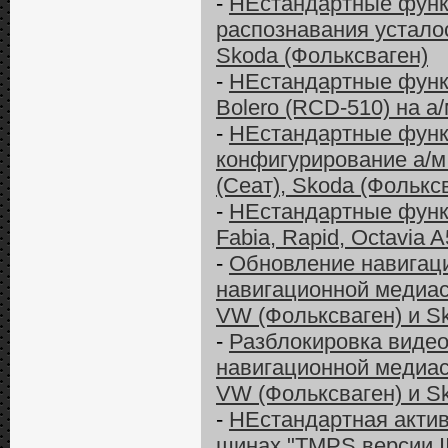
-
НЕстандартные функц
распознавания усталос
Skoda (Фольксваген)
-
НЕстандартные функ
Bolero (RCD-510) на а
-
НЕстандартные функ
конфигурирование а/м
(Сеат), Skoda (Фолькс
-
НЕстандартные функ
Fabia, Rapid, Octavia A
-
Обновление навигац
навигационной медиас
VW (Фольксваген) и S
-
Разблокировка видео
навигационной медиас
VW (Фольксваген) и S
-
НЕстандартная актив
шинах "TMPS версии I