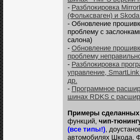
-
Разблокировка Mirror
(Фольксваген) и Skoda
- Обновление прошивк
проблему с заслонкам
салона)
-
Обновление прошивки
проблему неправильно
-
Разблокировка прогр
управление, SmartLink 
др.
-
Программное расшир
шинах RDKS с расшир
Примеры сделанных
функций,
чип-тюнинг
(все типы!)
, доустано
автомобилях Шкода, Ф