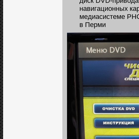
диск DVD-привода
навигационных кар
медиасистеме РНС
в Перми