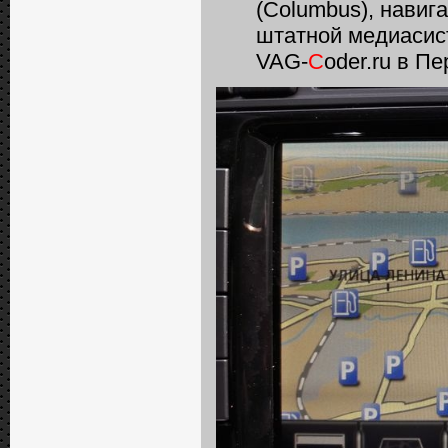
(Columbus), навиг
штатной медиасис
VAG-
C
oder.ru в П