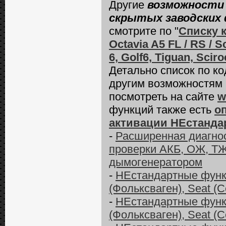
Другие
возможности 
скрытых заводских 
смотрите по "
Списку 
Octavia A5 FL / RS / S
6, Golf6, Tiguan, Scir
Детально список по к
другим возможностям
посмотреть на сайте
w
функций также есть
о
активации НЕстанда
-
Расширенная диагност
проверки АКБ, ОЖ, ТЖ
дымогенератором
-
НЕстандартные функ
(Фольксваген), Seat (С
-
НЕстандартные функ
(Фольксваген), Seat (С