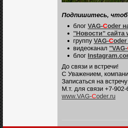
Подпишитесь, чтобы
блог
VAG-
C
oder
н
"Новости" сайта
группу
VAG-
C
oder
видеоканал
"VAG-
блог
Instagram.c
До связи и встречи!
С Уважением, компани
Записаться на встреч
М.т. для связи +7-902-
www.VAG-
C
oder.ru