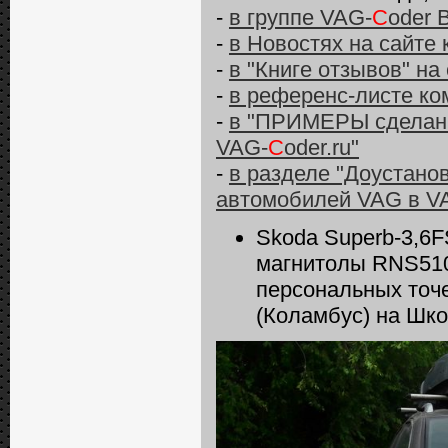
-
в группе VAG-
C
oder 
-
в Новостях на сайте
-
в "Книге отзывов" на
-
в референс-листе ко
-
в "ПРИМЕРЫ сделанн
VAG-
C
oder.ru"
-
в разделе "Доустано
автомобилей VAG в V
Skoda Superb-3,6F
магнитолы RNS510 
персональных точ
(Коламбус) на Шк