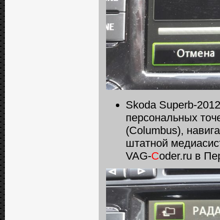
Skoda Superb-2012
персональных точ
(Columbus), навиг
штатной медиасис
VAG-
C
oder.ru в П